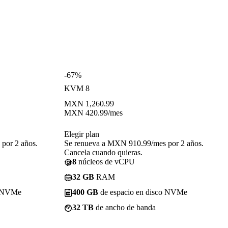
-67%
KVM 8
MXN
1,260.99
MXN
420.99
/mes
Elegir plan
por 2 años.
Se renueva a MXN 910.99/mes por 2 años.
Cancela cuando quieras.
8
núcleos de vCPU
32 GB
RAM
o NVMe
400 GB
de espacio en disco NVMe
32 TB
de ancho de banda