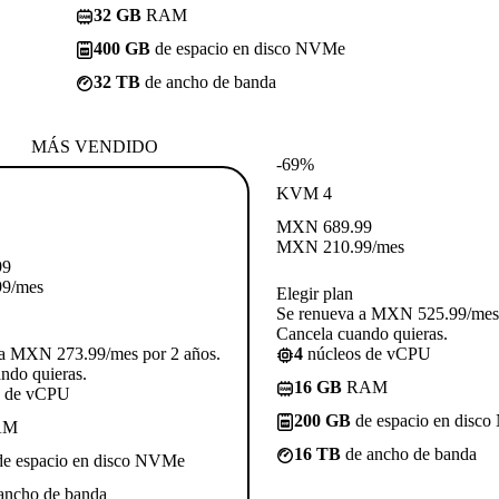
32 GB
RAM
400 GB
de espacio en disco NVMe
32 TB
de ancho de banda
MÁS VENDIDO
-69%
KVM 4
MXN
689.99
MXN
210.99
/mes
99
99
/mes
Elegir plan
Se renueva a MXN 525.99/mes 
Cancela cuando quieras.
 a MXN 273.99/mes por 2 años.
4
núcleos de vCPU
ndo quieras.
16 GB
RAM
s de vCPU
200 GB
de espacio en disc
AM
16 TB
de ancho de banda
e espacio en disco NVMe
ancho de banda