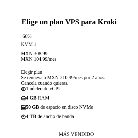
Elige un plan VPS para Kroki
-66%
KVM 1
MXN
308.99
MXN
104.99
/mes
Elegir plan
Se renueva a MXN 210.99/mes por 2 años.
Cancela cuando quieras.
1
núcleo de vCPU
4 GB
RAM
50 GB
de espacio en disco NVMe
4 TB
de ancho de banda
MÁS VENDIDO