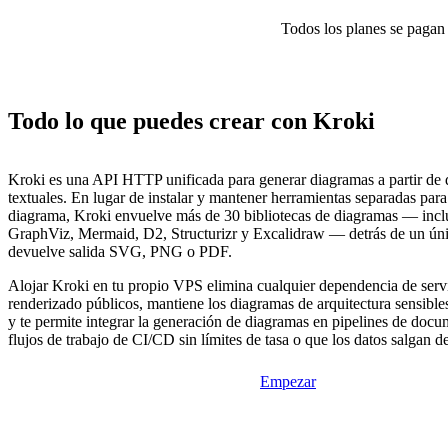
Todos los planes se pagan p
Todo lo que puedes crear con Kroki
Kroki es una API HTTP unificada para generar diagramas a partir de 
textuales. En lugar de instalar y mantener herramientas separadas par
diagrama, Kroki envuelve más de 30 bibliotecas de diagramas — in
GraphViz, Mermaid, D2, Structurizr y Excalidraw — detrás de un úni
devuelve salida SVG, PNG o PDF.
Alojar Kroki en tu propio VPS elimina cualquier dependencia de serv
renderizado públicos, mantiene los diagramas de arquitectura sensibles
y te permite integrar la generación de diagramas en pipelines de docu
flujos de trabajo de CI/CD sin límites de tasa o que los datos salgan de
Empezar