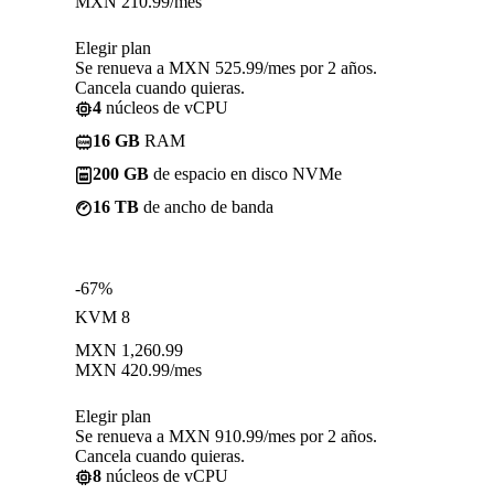
MXN
210.99
/mes
Elegir plan
Se renueva a MXN 525.99/mes por 2 años.
Cancela cuando quieras.
4
núcleos de vCPU
16 GB
RAM
200 GB
de espacio en disco NVMe
16 TB
de ancho de banda
-67%
KVM 8
MXN
1,260.99
MXN
420.99
/mes
Elegir plan
Se renueva a MXN 910.99/mes por 2 años.
Cancela cuando quieras.
8
núcleos de vCPU