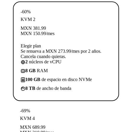
-60%
KVM 2
MXN
381.99
MXN
150.99
/mes
Elegir plan
Se renueva a MXN 273.99/mes por 2 años.
Cancela cuando quieras.
2
núcleos de vCPU
8 GB
RAM
100 GB
de espacio en disco NVMe
8 TB
de ancho de banda
-69%
KVM 4
MXN
689.99