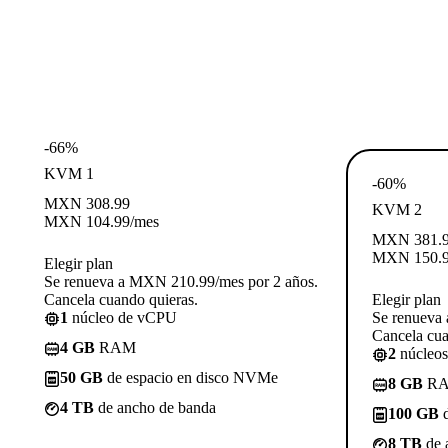
-66%
KVM 1
-60%
MXN
308.99
KVM 2
MXN
104.99
/mes
MXN
381.
MXN
150.
Elegir plan
Se renueva a MXN 210.99/mes por 2 años.
Cancela cuando quieras.
Elegir plan
1
núcleo de vCPU
Se renueva
Cancela cua
4 GB
RAM
2
núcleo
50 GB
de espacio en disco NVMe
8 GB
R
4 TB
de ancho de banda
100 GB
d
8 TB
de 