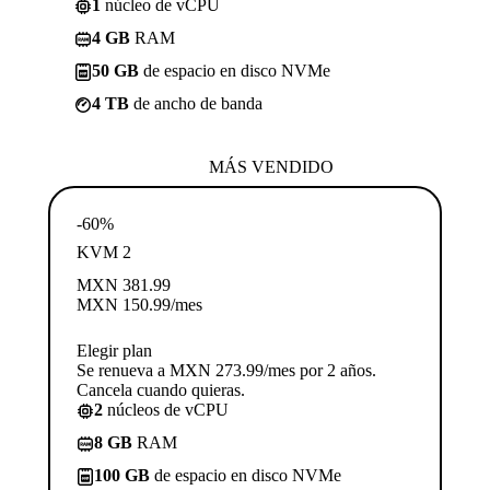
1
núcleo de vCPU
4 GB
RAM
50 GB
de espacio en disco NVMe
4 TB
de ancho de banda
MÁS VENDIDO
-60%
KVM 2
MXN
381.99
MXN
150.99
/mes
Elegir plan
Se renueva a MXN 273.99/mes por 2 años.
Cancela cuando quieras.
2
núcleos de vCPU
8 GB
RAM
100 GB
de espacio en disco NVMe