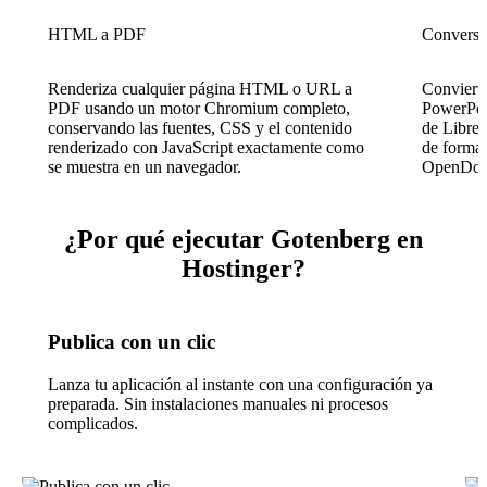
HTML a PDF
Conversi
Renderiza cualquier página HTML o URL a
Convierte
PDF usando un motor Chromium completo,
PowerPoin
conservando las fuentes, CSS y el contenido
de LibreO
renderizado con JavaScript exactamente como
de format
se muestra en un navegador.
OpenDoc
¿Por qué ejecutar Gotenberg en
Hostinger?
Publica con un clic
Lanza tu aplicación al instante con una configuración ya
preparada. Sin instalaciones manuales ni procesos
complicados.