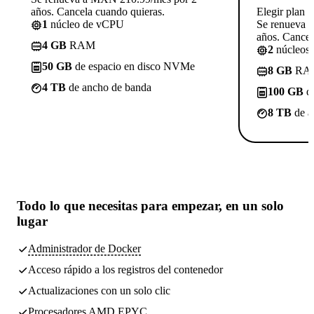
años. Cancela cuando quieras.
Elegir plan
1
núcleo de vCPU
Se renueva 
años. Cancel
4 GB
RAM
2
núcleos
50 GB
de espacio en disco NVMe
8 GB
RA
4 TB
de ancho de banda
100 GB
de
8 TB
de a
Todo lo que necesitas
para empezar, en un solo
lugar
Administrador de Docker
Acceso rápido a los registros del contenedor
Actualizaciones con un solo clic
Procesadores AMD EPYC