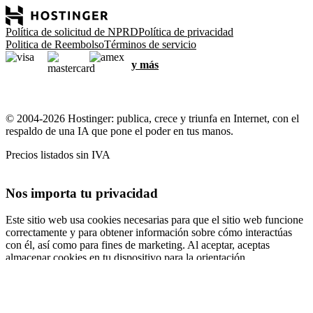
Política de solicitud de NPRD
Política de privacidad
Politica de Reembolso
Términos de servicio
y más
© 2004-2026 Hostinger: publica, crece y triunfa en Internet, con el
respaldo de una IA que pone el poder en tus manos.
Precios listados sin IVA
Nos importa tu privacidad
Este sitio web usa cookies necesarias para que el sitio web funcione
correctamente y para obtener información sobre cómo interactúas
con él, así como para fines de marketing. Al aceptar, aceptas
almacenar cookies en tu dispositivo para la orientación,
personalización y análisis de anuncios, como se describe en nuestra
Política de cookies
.
Aceptar todo
Rechazar todo
Configuración de cookies