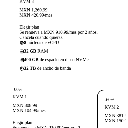
KVM 8
MXN
1,260.99
MXN
420.99
/mes
Elegir plan
Se renueva a MXN 910.99/mes por 2 años.
Cancela cuando quieras.
8
núcleos de vCPU
32 GB
RAM
400 GB
de espacio en disco NVMe
32 TB
de ancho de banda
-66%
KVM 1
-60%
MXN
308.99
KVM 2
MXN
104.99
/mes
MXN
381.9
MXN
150.9
Elegir plan
Se renueva a MXN 210.99/mes por 2