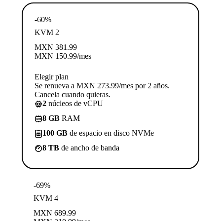
-60%
KVM 2
MXN
381.99
MXN
150.99
/mes
Elegir plan
Se renueva a MXN 273.99/mes por 2 años.
Cancela cuando quieras.
2
núcleos de vCPU
8 GB
RAM
100 GB
de espacio en disco NVMe
8 TB
de ancho de banda
-69%
KVM 4
MXN
689.99