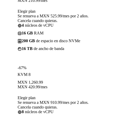
MXN
210.99
/mes
Elegir plan
Se renueva a MXN 525.99/mes por 2 años.
Cancela cuando quieras.
4
núcleos de vCPU
16 GB
RAM
200 GB
de espacio en disco NVMe
16 TB
de ancho de banda
-67%
KVM 8
MXN
1,260.99
MXN
420.99
/mes
Elegir plan
Se renueva a MXN 910.99/mes por 2 años.
Cancela cuando quieras.
8
núcleos de vCPU