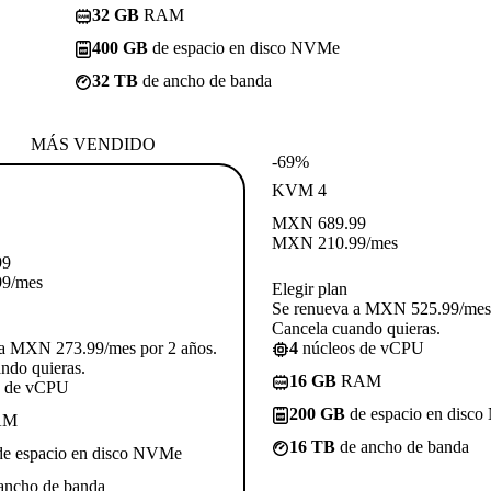
32 GB
RAM
400 GB
de espacio en disco NVMe
32 TB
de ancho de banda
MÁS VENDIDO
-69%
KVM 4
MXN
689.99
MXN
210.99
/mes
99
99
/mes
Elegir plan
Se renueva a MXN 525.99/mes 
Cancela cuando quieras.
 a MXN 273.99/mes por 2 años.
4
núcleos de vCPU
ndo quieras.
16 GB
RAM
s de vCPU
200 GB
de espacio en disc
AM
16 TB
de ancho de banda
e espacio en disco NVMe
ancho de banda