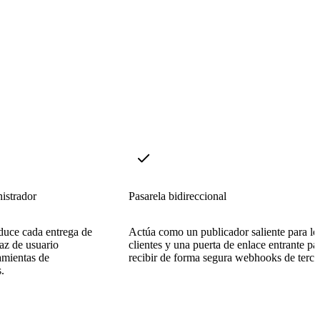
nistrador
Pasarela bidireccional
oduce cada entrega de
Actúa como un publicador saliente para lo
az de usuario
clientes y una puerta de enlace entrante pa
ramientas de
recibir de forma segura webhooks de terce
.