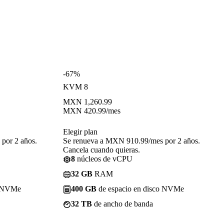
-67%
KVM 8
MXN
1,260.99
MXN
420.99
/mes
Elegir plan
por 2 años.
Se renueva a MXN 910.99/mes por 2 años.
Cancela cuando quieras.
8
núcleos de vCPU
32 GB
RAM
o NVMe
400 GB
de espacio en disco NVMe
32 TB
de ancho de banda