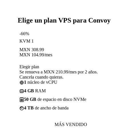
Elige un plan VPS para Convoy
-66%
KVM 1
MXN
308.99
MXN
104.99
/mes
Elegir plan
Se renueva a MXN 210.99/mes por 2 años.
Cancela cuando quieras.
1
núcleo de vCPU
4 GB
RAM
50 GB
de espacio en disco NVMe
4 TB
de ancho de banda
MÁS VENDIDO