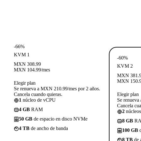
-66%
KVM 1
-60%
MXN
308.99
KVM 2
MXN
104.99
/mes
MXN
381.
MXN
150.
Elegir plan
Se renueva a MXN 210.99/mes por 2 años.
Cancela cuando quieras.
Elegir plan
1
núcleo de vCPU
Se renueva
Cancela cua
4 GB
RAM
2
núcleo
50 GB
de espacio en disco NVMe
8 GB
R
4 TB
de ancho de banda
100 GB
d
8 TB
de 