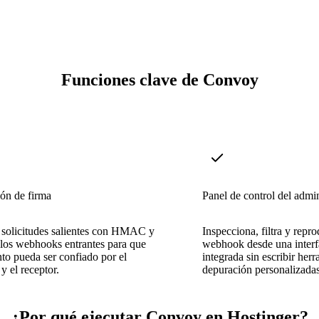
Funciones clave de Convoy
ión de firma
Panel de control del admi
 solicitudes salientes con HMAC y
Inspecciona, filtra y repr
 los webhooks entrantes para que
webhook desde una interf
to pueda ser confiado por el
integrada sin escribir her
y el receptor.
depuración personalizadas
¿Por qué ejecutar Convoy en Hostinger?