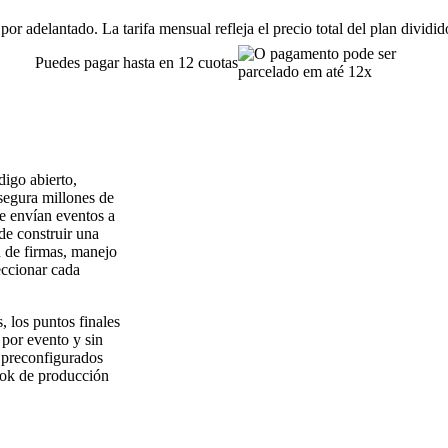
or adelantado. La tarifa mensual refleja el precio total del plan dividi
Puedes pagar hasta en 12 cuotas
igo abierto,
 segura millones de
e envían eventos a
de construir una
n de firmas, manejo
eccionar cada
, los puntos finales
 por evento y sin
n preconfigurados
hook de producción