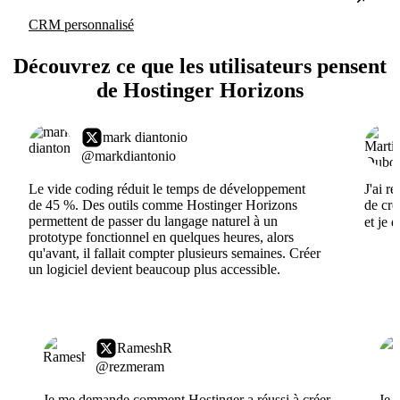
CRM personnalisé
Découvrez ce que les utilisateurs pensent
de Hostinger Horizons
mark diantonio
@markdiantonio
Le vide coding réduit le temps de développement
J'ai r
de 45 %. Des outils comme Hostinger Horizons
de cré
permettent de passer du langage naturel à un
et je 
prototype fonctionnel en quelques heures, alors
qu'avant, il fallait compter plusieurs semaines. Créer
un logiciel devient beaucoup plus accessible.
RameshR
@rezmeram
Je me demande comment Hostinger a réussi à créer
Je 