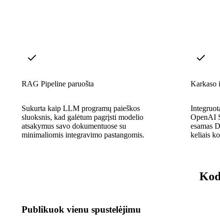
RAG Pipeline paruošta
Karkaso i
Sukurta kaip LLM programų paieškos
Integruo
sluoksnis, kad galėtum pagrįsti modelio
OpenAI S
atsakymus savo dokumentuose su
esamas DI
minimaliomis integravimo pastangomis.
keliais ko
Kod
Publikuok vienu spustelėjimu