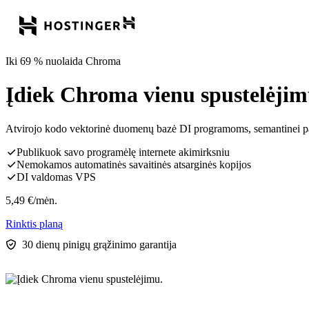
Iki 69 % nuolaida Chroma
Įdiek Chroma vienu spustelėjim
Atvirojo kodo vektorinė duomenų bazė DI programoms, semantinei pa
Publikuok savo programėlę internete akimirksniu
Nemokamos automatinės savaitinės atsarginės kopijos
DI valdomas VPS
5,49
€
/mėn.
Rinktis planą
30 dienų pinigų grąžinimo garantija