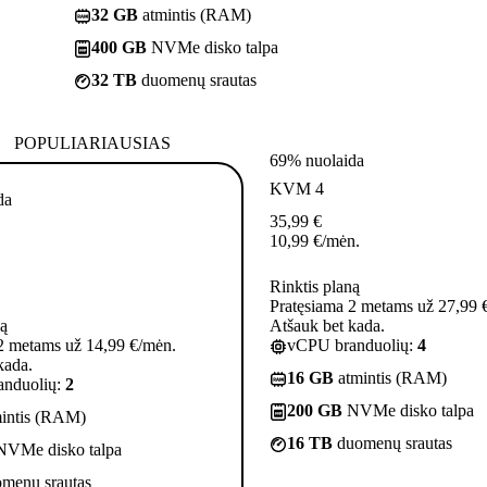
32 GB
atmintis (RAM)
400 GB
NVMe disko talpa
32 TB
duomenų srautas
POPULIARIAUSIAS
69% nuolaida
KVM 4
da
35,99
€
10,99
€
/mėn.
Rinktis planą
Pratęsiama 2 metams už 27,99 
ną
Atšauk bet kada.
2 metams už 14,99 €/mėn.
vCPU branduolių:
4
kada.
16 GB
atmintis (RAM)
nduolių:
2
200 GB
NVMe disko talpa
intis (RAM)
16 TB
duomenų srautas
VMe disko talpa
menų srautas