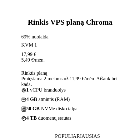
Rinkis VPS planą Chroma
69% nuolaida
KVM 1
17,99
€
5,49
€
/mėn.
Rinktis planą
Pratęsiama 2 metams už 11,99 €/mėn. Atšauk bet
kada.
1
vCPU branduolys
4 GB
atmintis (RAM)
50 GB
NVMe disko talpa
4 TB
duomenų srautas
POPULIARIAUSIAS