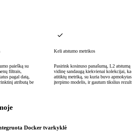
s
Keli atstumo metrikos
šumo paiešką su
Pasirink kosinuso panašumą, L2 atstumą a
nų filtrais,
vidinę sandaugą kiekvienai kolekcijai, kad
tatus pagal datą,
atitiktų metriką, su kuria buvo apmokytas 
rinktinį atributą be
įterpimo modelis, ir gautum tikslius rezulta
moje
ntegruota Docker tvarkyklė