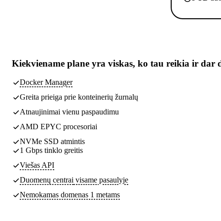
Kiekviename plane yra
viskas, ko tau reikia
ir dar 
Docker Manager
Greita prieiga prie konteinerių žurnalų
Atnaujinimai vienu paspaudimu
AMD EPYC procesoriai
NVMe SSD atmintis
1 Gbps tinklo greitis
Viešas API
Duomenų centrai
visame pasaulyje
Nemokamas domenas 1 metams