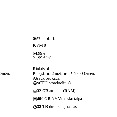
66% nuolaida
KVM 8
64,99
€
21,99
€
/mėn.
Rinktis planą
€/mėn.
Pratęsiama 2 metams už 49,99 €/mėn.
Atšauk bet kada.
vCPU branduolių:
8
32 GB
atmintis (RAM)
400 GB
NVMe disko talpa
32 TB
duomenų srautas