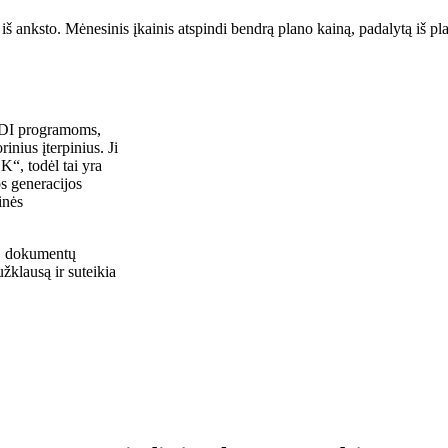
š anksto. Mėnesinis įkainis atspindi bendrą plano kainą, padalytą iš p
i DI programoms,
inius įterpinius. Ji
“, todėl tai yra
s generacijos
inės
i, dokumentų
žklausą ir suteikia