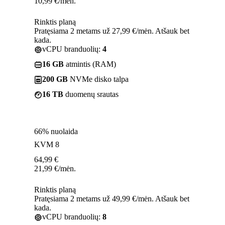
10,99
€
/mėn.
Rinktis planą
Pratęsiama 2 metams už 27,99 €/mėn. Atšauk bet
kada.
vCPU branduolių:
4
16 GB
atmintis (RAM)
200 GB
NVMe disko talpa
16 TB
duomenų srautas
66% nuolaida
KVM 8
64,99
€
21,99
€
/mėn.
Rinktis planą
Pratęsiama 2 metams už 49,99 €/mėn. Atšauk bet
kada.
vCPU branduolių:
8