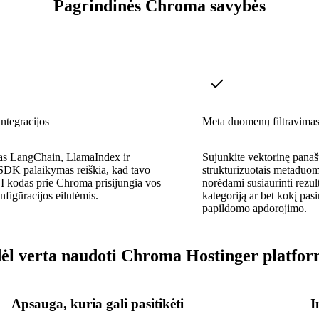
Pagrindinės Chroma savybės
ntegracijos
Meta duomenų filtravima
tas LangChain, LlamaIndex ir
Sujunkite vektorinę pana
DK palaikymas reiškia, kad tavo
struktūrizuotais metaduome
 kodas prie Chroma prisijungia vos
norėdami susiaurinti rezul
nfigūracijos eilutėmis.
kategoriją ar bet kokį pasi
papildomo apdorojimo.
ėl verta naudoti Chroma Hostinger platfor
Apsauga, kuria gali pasitikėti
I