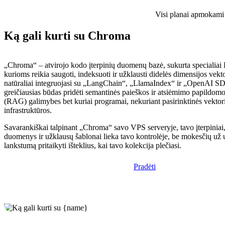
Visi planai apmokami i
Ką gali kurti su Chroma
„Chroma“ – atvirojo kodo įterpinių duomenų bazė, sukurta specialia
kurioms reikia saugoti, indeksuoti ir užklausti didelės dimensijos vektor
natūraliai integruojasi su „LangChain“, „LlamaIndex“ ir „OpenAI SDK
greičiausias būdas pridėti semantinės paieškos ir atsiėmimo papildomo
(RAG) galimybes bet kuriai programai, nekuriant pasirinktinės vektor
infrastruktūros.
Savarankiškai talpinant „Chroma“ savo VPS serveryje, tavo įterpinia
duomenys ir užklausų šablonai lieka tavo kontrolėje, be mokesčių už u
lankstumą pritaikyti išteklius, kai tavo kolekcija plečiasi.
Pradėti