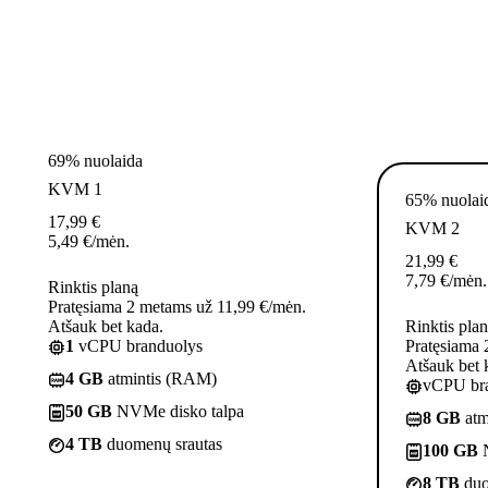
69% nuolaida
KVM 1
65% nuolai
17,99
€
KVM 2
5,49
€
/mėn.
21,99
€
7,79
€
/mėn.
Rinktis planą
Pratęsiama 2 metams už 11,99 €/mėn.
Atšauk bet kada.
Rinktis pla
1
vCPU branduolys
Pratęsiama 
Atšauk bet 
4 GB
atmintis (RAM)
vCPU bra
50 GB
NVMe disko talpa
8 GB
atm
4 TB
duomenų srautas
100 GB
N
8 TB
duo