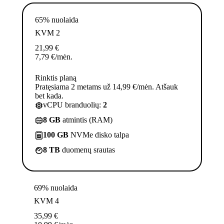
65% nuolaida
KVM 2
21,99
€
7,79
€
/mėn.
Rinktis planą
Pratęsiama 2 metams už 14,99 €/mėn. Atšauk
bet kada.
vCPU branduolių:
2
8 GB
atmintis (RAM)
100 GB
NVMe disko talpa
8 TB
duomenų srautas
69% nuolaida
KVM 4
35,99
€