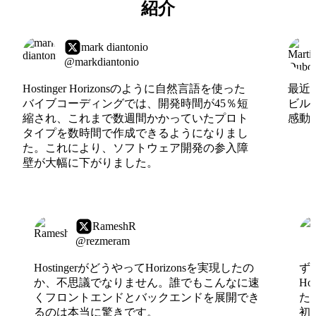
紹介
mark diantonio
@markdiantonio
Hostinger Horizonsのように自然言語を使った
最近、
バイブコーディングでは、開発時間が45％短
ビル
縮され、これまで数週間かかっていたプロト
感動
タイプを数時間で作成できるようになりまし
た。これにより、ソフトウェア開発の参入障
壁が大幅に下がりました。
RameshR
@rezmeram
HostingerがどうやってHorizonsを実現したの
ず
か、不思議でなりません。誰でもこんなに速
H
くフロントエンドとバックエンドを展開でき
た
るのは本当に驚きです。
初