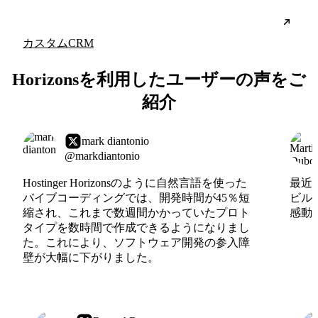
カスタムCRM
Horizonsを利用したユーザーの声をご
紹介
mark diantonio
@markdiantonio
Hostinger Horizonsのように自然言語を使った
最近、
バイブコーディングでは、開発時間が45％短
ビル
縮され、これまで数週間かかっていたプロト
感動
タイプを数時間で作成できるようになりまし
た。これにより、ソフトウェア開発の参入障
壁が大幅に下がりました。