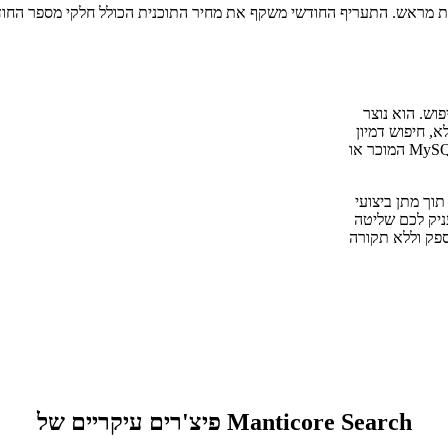
 חיפוש. הוא נוצר
יפוש טקסט מלא, חיפוש דמיון
וקטורי וניתוח נתונים בזמן אמת במנוע אחד — נגיש באמצעות פרוטוקול MySQL המוכר או
בים מינימליים תוך מתן ביצועי
י מסמכים. אירוח עצמי ב-VPS שלכם מעניק לכם שליטה
פק וללא תקורה
פיצ'רים עיקריים של Manticore Search