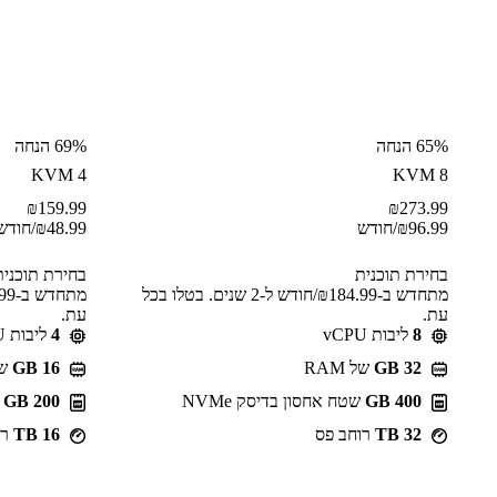
65% הנחה
69% הנחה
KVM 4
KVM 8
₪
159.99
₪
273.99
96.99
₪
/חודש
48.99
₪
/חודש
בחירת תוכנית
בחירת תוכנית
מתחדש ב-⁦184.99⁩₪/חודש ל-2 שנים. בטלו בכל
עת.
עת.
8
ליבות vCPU
4
ליבות vCPU
GB 32
של RAM
GB 16
של 
400 GB
שטח אחסון בדיסק NVMe
200 GB
ש
32 TB
רוחב פס
16 TB
רו