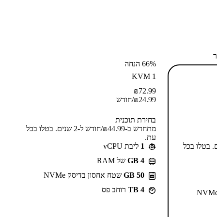
ר
66% הנחה
KVM 1
₪
72.99
24.99
₪
/חודש
בחירת תוכנית
מתחדש ב-⁦44.99⁩₪/חודש ל-2 שנים. בטלו בכל
עת.
55⁩₪/חודש ל-2 שנים. בטלו בכל
1
ליבת vCPU
GB 4
של RAM
50 GB
שטח אחסון בדיסק NVMe
4 TB
רוחב פס