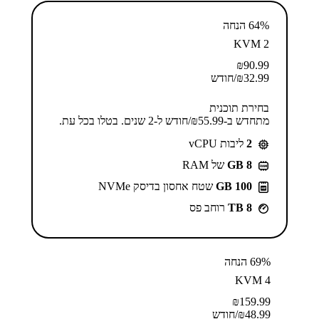
64% הנחה
KVM 2
₪
90.99
32.99
₪
/חודש
בחירת תוכנית
מתחדש ב-⁦55.99⁩₪/חודש ל-2 שנים. בטלו בכל עת.
2
ליבות vCPU
GB 8
של RAM
100 GB
שטח אחסון בדיסק NVMe
8 TB
רוחב פס
69% הנחה
KVM 4
₪
159.99
48.99
₪
/חודש