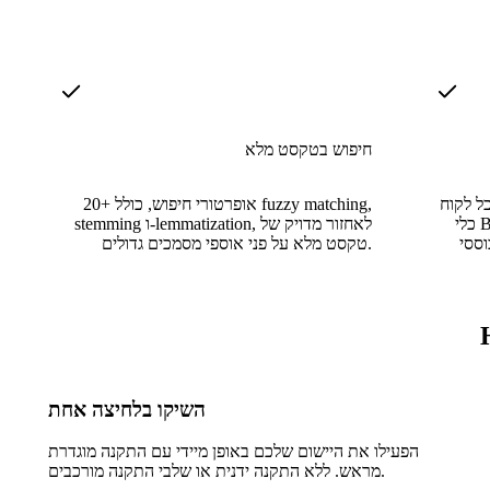
חיפוש בטקסט מלא
MySQL,  או
20+ אופרטורי חיפוש, כולל fuzzy matching,
כלי BI — אין צורך ב-SDK חדש, וכלי עבודה
stemming ו-lemmatization, לאחזור מדויק של
טקסט מלא על פני אוספי מסמכים גדולים.
השיקו בלחיצה אחת
הפעילו את היישום שלכם באופן מיידי עם התקנה מוגדרת
מראש. ללא התקנה ידנית או שלבי התקנה מורכבים.