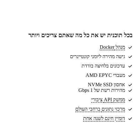
בכל תוכנית יש את
כל מה שאתם צריכים
ויותר
מנהל Docker
גישה מהירה ליומני קונטיינרים
עדכונים בלחיצה בודדת
מעבדי AMD EPYC
אחסון NVMe SSD
מהירות רשת של 1 Gbps
ממשק API ציבורי
מרכזי נתונים
ברחבי העולם
דומיין חינם לשנה אחת