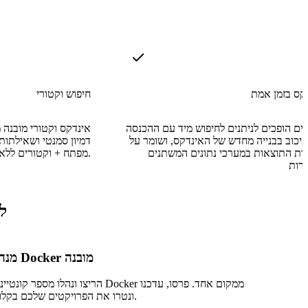
קס בזמן אמת
חיפוש וקטורי
ם הופכים לניתנים לחיפוש מיד עם ההכנסה
יכוב בבנייה מחדש של האינדקס, ושומר על
דמיון סמנטי ושאילתות 
יות התוצאות במערכי נתונים המשתנים
מפתח + וקטורים ללא מסד נתונים וקטורי נפרד.
למה
מנהל Docker מובנה
הריצו ונהלו מספר קונטיינרי Docker ממקום אחד. פרסו, ע
ונטרו את הפרויקטים שלכם בקלות.