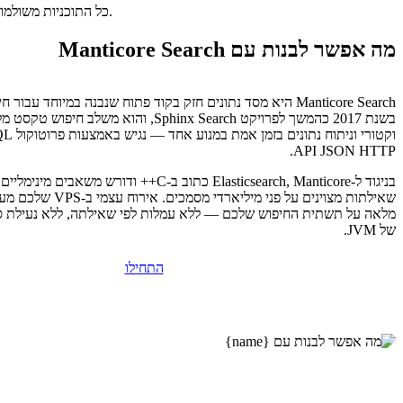
כל התוכניות משולמות מראש. התעריף החודשי משקף את מחיר התוכנית הכולל חלקי מספר החודשים בתוכנית שלכם.
מה אפשר לבנות עם Manticore Search
Manticore Search היא מסד נתונים חזק בקוד פתוח שנבנה במיוחד עבור
בשנת 2017 כהמשך לפרויקט Sphinx Search, והוא משלב ח
API JSON HTTP.
בניגוד ל-Elasticsearch, Manticore כתוב ב-C++ ודורש משא
שאילתות מצוינים על פני מיליארד
מלאה על תשתית החיפוש שלכם — ללא עמלות לפי שאילתה, ללא נעילת ס
של JVM.
התחילו