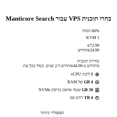
בחרו תוכנית VPS עבור Manticore Search
66% הנחה
KVM 1
₪
72.99
24.99
₪
/חודש
בחירת תוכנית
מתחדש ב-⁦44.99⁩₪/חודש ל-2 שנים. בטלו בכל עת.
1
ליבת vCPU
GB 4
של RAM
50 GB
שטח אחסון בדיסק NVMe
4 TB
רוחב פס
הפופולרי ביותר