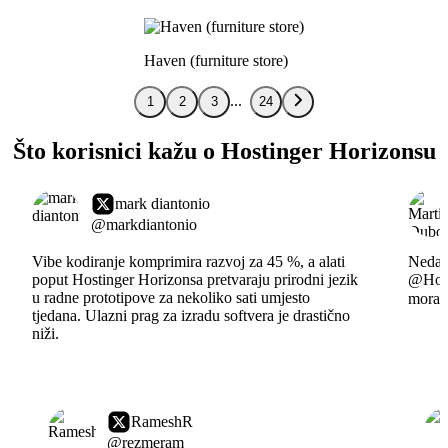
Haven (furniture store)
1
2
3
24
Što korisnici kažu o Hostinger Horizonsu
mark diantonio
@markdiantonio
Vibe kodiranje komprimira razvoj za 45 %, a alati
Nedavn
poput Hostinger Horizonsa pretvaraju prirodni jezik
@Hosti
u radne prototipove za nekoliko sati umjesto
moram 
tjedana. Ulazni prag za izradu softvera je drastično
niži.
RameshR
@rezmeram