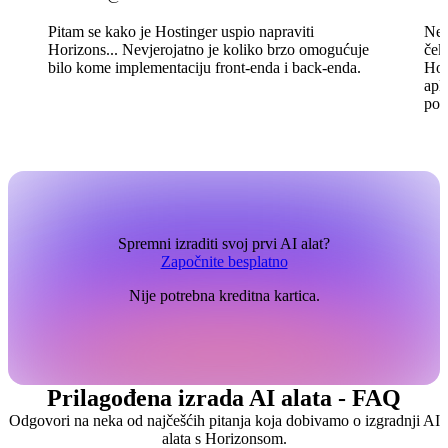
Pitam se kako je Hostinger uspio napraviti
Ne 
Horizons... Nevjerojatno je koliko brzo omogućuje
ček
bilo kome implementaciju front-enda i back-enda.
Hor
apli
pom
Spremni izraditi svoj prvi AI alat?
Započnite besplatno
Nije potrebna kreditna kartica.
Prilagođena izrada AI alata - FAQ
Odgovori na neka od najčešćih pitanja koja dobivamo o izgradnji AI
alata s Horizonsom.