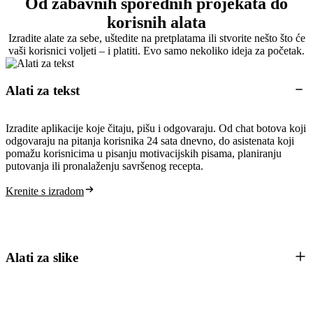
Od zabavnih sporednih projekata do
korisnih alata
Izradite alate za sebe, uštedite na pretplatama ili stvorite nešto što će
vaši korisnici voljeti – i platiti. Evo samo nekoliko ideja za početak.
Alati za tekst
Izradite aplikacije koje čitaju, pišu i odgovaraju. Od chat botova koji
odgovaraju na pitanja korisnika 24 sata dnevno, do asistenata koji
pomažu korisnicima u pisanju motivacijskih pisama, planiranju
putovanja ili pronalaženju savršenog recepta.
Krenite s izradom
Alati za slike