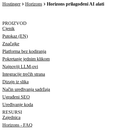
Hostinger
Horizons
Horizons prilagođeni AI alati
PROIZVOD
Cjenik
Putokaz (EN)
Značajke
Platforma bez kodiranja
Pokretanje jednim klikom
Najnoviji LLM-ovi
Integracije trećih strana
Dizajn iz slika
Način uređivanja sadržaja
Ugrađeni SEO
Uređivanje koda
RESURSI
Zajednica
Horizons - FAQ