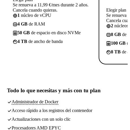
Se renueva a 11,99 €/mes durante 2 años.
Cancela cuando quieras.
Elegir plan
1
núcleo de vCPU
Se renueva a
Cancela cuan
4 GB
de RAM
2
núcleos
50 GB
de espacio en disco NVMe
8 GB
de 
4 TB
de ancho de banda
100 GB
de
8 TB
de a
Todo lo que necesitas
y más con tu plan
Administrador de Docker
Acceso rápido a los registros del contenedor
Actualizaciones con un solo clic
Procesadores AMD EPYC