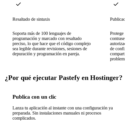
Resaltado de sintaxis
Publicaci
Soporta más de 100 lenguajes de
Protege f
programación y marcado con resaltado
contraseñ
preciso, lo que hace que el código complejo
autorizad
sea legible durante revisiones, sesiones de
de config
depuración y programación en pareja.
compartid
problema
¿Por qué ejecutar Pastefy en Hostinger?
Publica con un clic
Lanza tu aplicación al instante con una configuración ya
preparada. Sin instalaciones manuales ni procesos
complicados.