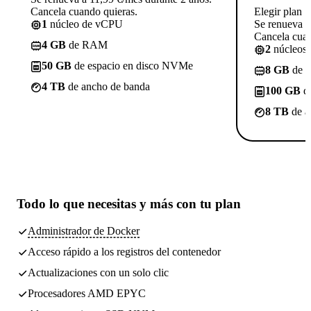
Cancela cuando quieras.
Elegir plan
1
núcleo de vCPU
Se renueva a
Cancela cuan
4 GB
de RAM
2
núcleos
50 GB
de espacio en disco NVMe
8 GB
de 
4 TB
de ancho de banda
100 GB
de
8 TB
de a
Todo lo que necesitas
y más con tu plan
Administrador de Docker
Acceso rápido a los registros del contenedor
Actualizaciones con un solo clic
Procesadores AMD EPYC