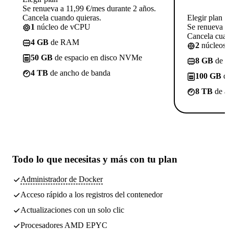
Se renueva a 11,99 €/mes durante 2 años.
Cancela cuando quieras.
Elegir plan
1
núcleo de vCPU
Se renueva a
Cancela cuan
4 GB
de RAM
2
núcleos
50 GB
de espacio en disco NVMe
8 GB
de 
4 TB
de ancho de banda
100 GB
de
8 TB
de a
Todo lo que necesitas
y más con tu plan
Administrador de Docker
Acceso rápido a los registros del contenedor
Actualizaciones con un solo clic
Procesadores AMD EPYC