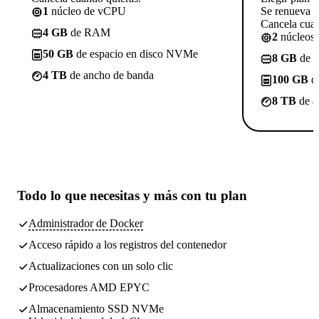
1
núcleo de vCPU
Se renueva a
Cancela cuan
4 GB
de RAM
2
núcleos
50 GB
de espacio en disco NVMe
8 GB
de 
4 TB
de ancho de banda
100 GB
de
8 TB
de a
Todo lo que necesitas
y más con tu plan
Administrador de Docker
Acceso rápido a los registros del contenedor
Actualizaciones con un solo clic
Procesadores AMD EPYC
Almacenamiento SSD NVMe