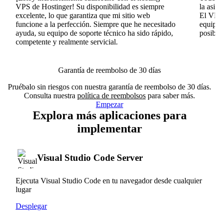
VPS de Hostinger! Su disponibilidad es siempre
la asi
excelente, lo que garantiza que mi sitio web
El VPS
funcione a la perfección. Siempre que he necesitado
equipo
ayuda, su equipo de soporte técnico ha sido rápido,
posib
competente y realmente servicial.
Garantía de reembolso de 30 días
Pruébalo sin riesgos con nuestra garantía de reembolso de 30 días.
Consulta nuestra
política de reembolsos
para saber más.
Empezar
Explora más aplicaciones para
implementar
Visual Studio Code Server
Ejecuta Visual Studio Code en tu navegador desde cualquier
lugar
Desplegar