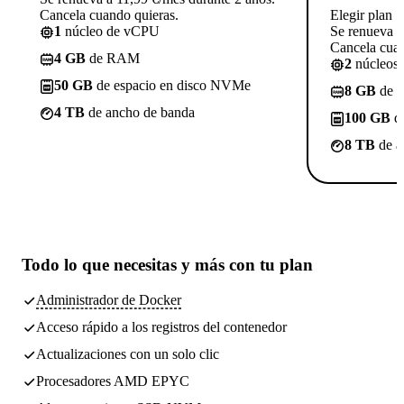
Cancela cuando quieras.
Elegir plan
1
núcleo de vCPU
Se renueva a
Cancela cuan
4 GB
de RAM
2
núcleos
50 GB
de espacio en disco NVMe
8 GB
de 
4 TB
de ancho de banda
100 GB
de
8 TB
de a
Todo lo que necesitas
y más con tu plan
Administrador de Docker
Acceso rápido a los registros del contenedor
Actualizaciones con un solo clic
Procesadores AMD EPYC