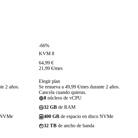
-66%
KVM 8
64,99
€
21,99
€
/mes
Elegir plan
te 2 años.
Se renueva a 49,99 €/mes durante 2 años.
Cancela cuando quieras.
8
núcleos de vCPU
32 GB
de RAM
o NVMe
400 GB
de espacio en disco NVMe
32 TB
de ancho de banda