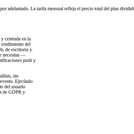
or adelantado. La tarifa mensual refleja el precio total del plan dividi
 y centrada en la
l rendimiento del
, de escritorio y
ue necesitas —
otificaciones push y
álisis, sin
 evento. Ejecútalo
o del usuario
tos de GDPR y