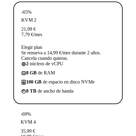
-65%
KVM 2
21,99
€
7,79
€
/mes
Elegir plan
Se renueva a 14,99 €/mes durante 2 años.
Cancela cuando quieras.
2
núcleos de vCPU
8 GB
de RAM
100 GB
de espacio en disco NVMe
8 TB
de ancho de banda
-69%
KVM 4
35,99
€