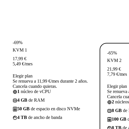
-69%
KVM 1
-65%
17,99
€
KVM 2
5,49
€
/mes
21,99
€
7,79
€
/mes
Elegir plan
Se renueva a 11,99 €/mes durante 2 años.
Cancela cuando quieras.
Elegir plan
1
núcleo de vCPU
Se renueva 
Cancela cua
4 GB
de RAM
2
núcleo
50 GB
de espacio en disco NVMe
8 GB
de
4 TB
de ancho de banda
100 GB
d
8 TB
de 