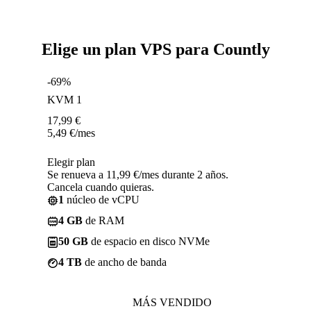
Elige un plan VPS para Countly
-69%
KVM 1
17,99
€
5,49
€
/mes
Elegir plan
Se renueva a 11,99 €/mes durante 2 años.
Cancela cuando quieras.
1
núcleo de vCPU
4 GB
de RAM
50 GB
de espacio en disco NVMe
4 TB
de ancho de banda
MÁS VENDIDO