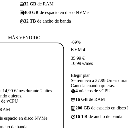
32 GB
de RAM
400 GB
de espacio en disco NVMe
32 TB
de ancho de banda
MÁS VENDIDO
-69%
KVM 4
35,99
€
10,99
€
/mes
Elegir plan
Se renueva a 27,99 €/mes duran
Cancela cuando quieras.
a 14,99 €/mes durante 2 años.
4
núcleos de vCPU
ndo quieras.
16 GB
de RAM
s de vCPU
200 GB
de espacio en disc
 RAM
16 TB
de ancho de banda
e espacio en disco NVMe
ancho de banda