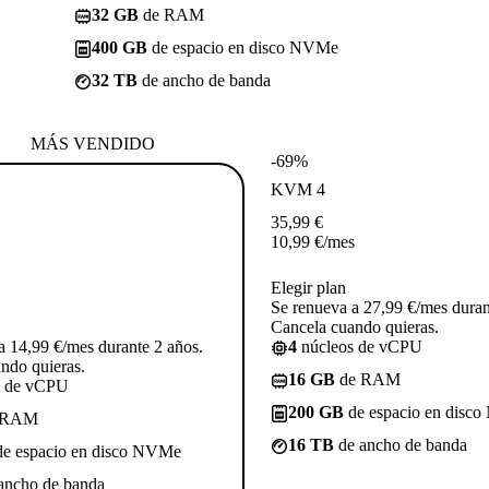
32 GB
de RAM
400 GB
de espacio en disco NVMe
32 TB
de ancho de banda
MÁS VENDIDO
-69%
KVM 4
35,99
€
10,99
€
/mes
Elegir plan
Se renueva a 27,99 €/mes duran
Cancela cuando quieras.
a 14,99 €/mes durante 2 años.
4
núcleos de vCPU
ndo quieras.
16 GB
de RAM
s de vCPU
200 GB
de espacio en disc
 RAM
16 TB
de ancho de banda
e espacio en disco NVMe
ancho de banda