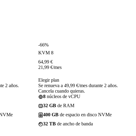
-66%
KVM 8
64,99
€
21,99
€
/mes
Elegir plan
te 2 años.
Se renueva a 49,99 €/mes durante 2 años.
Cancela cuando quieras.
8
núcleos de vCPU
32 GB
de RAM
o NVMe
400 GB
de espacio en disco NVMe
32 TB
de ancho de banda