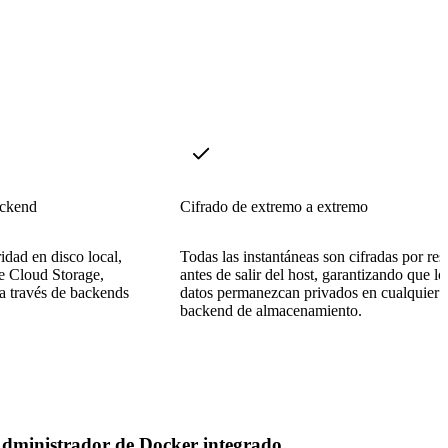
ackend
Cifrado de extremo a extremo
dad en disco local,
Todas las instantáneas son cifradas por rest
e Cloud Storage,
antes de salir del host, garantizando que lo
 través de backends
datos permanezcan privados en cualquier
backend de almacenamiento.
dministrador de Docker integrado