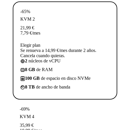
-65%
KVM 2
21,99
€
7,79
€
/mes
Elegir plan
Se renueva a 14,99 €/mes durante 2 años.
Cancela cuando quieras.
2
núcleos de vCPU
8 GB
de RAM
100 GB
de espacio en disco NVMe
8 TB
de ancho de banda
-69%
KVM 4
35,99
€