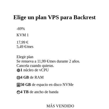
Elige un plan VPS para Backrest
-69%
KVM 1
17,99
€
5,49
€
/mes
Elegir plan
Se renueva a 11,99 €/mes durante 2 años.
Cancela cuando quieras.
1
núcleo de vCPU
4 GB
de RAM
50 GB
de espacio en disco NVMe
4 TB
de ancho de banda
MÁS VENDIDO