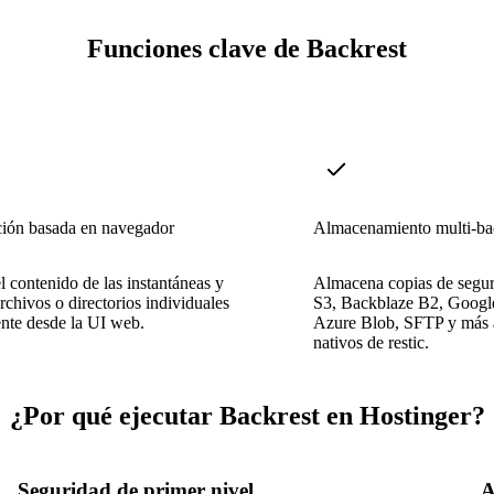
Funciones clave de Backrest
ción basada en navegador
Almacenamiento multi-b
l contenido de las instantáneas y
Almacena copias de seguri
archivos o directorios individuales
S3, Backblaze B2, Googl
nte desde la UI web.
Azure Blob, SFTP y más a
nativos de restic.
¿Por qué ejecutar Backrest en Hostinger?
Seguridad de primer nivel
A