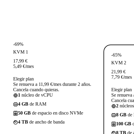
-69%
KVM 1
-65%
17,99
€
KVM 2
5,49
€
/mes
21,99
€
7,79
€
/mes
Elegir plan
Se renueva a 11,99 €/mes durante 2 años.
Cancela cuando quieras.
Elegir plan
1
núcleo de vCPU
Se renueva 
Cancela cua
4 GB
de RAM
2
núcleo
50 GB
de espacio en disco NVMe
8 GB
de
4 TB
de ancho de banda
100 GB
d
8 TB
de 