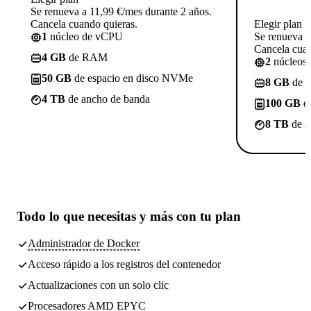
Se renueva a 11,99 €/mes durante 2 años.
Cancela cuando quieras.
Elegir plan
1
núcleo de vCPU
Se renueva a
Cancela cuan
4 GB
de RAM
2
núcleos
50 GB
de espacio en disco NVMe
8 GB
de 
4 TB
de ancho de banda
100 GB
de
8 TB
de a
Todo lo que necesitas
y más con tu plan
Administrador de Docker
Acceso rápido a los registros del contenedor
Actualizaciones con un solo clic
Procesadores AMD EPYC