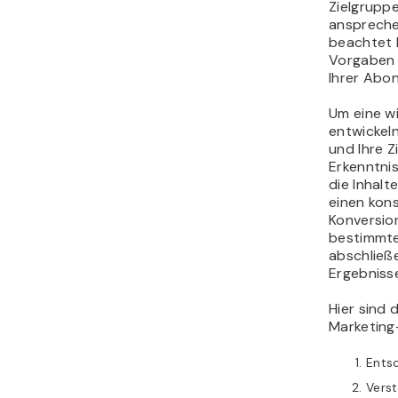
Zielgrupp
anspreche
beachtet 
Vorgaben 
Ihrer Abo
Um eine w
entwickeln
und Ihre Z
Erkenntni
die Inhalt
einen kon
Konversion
bestimmte
abschließe
Ergebnisse
Hier sind 
Marketing-
Entsc
Verst