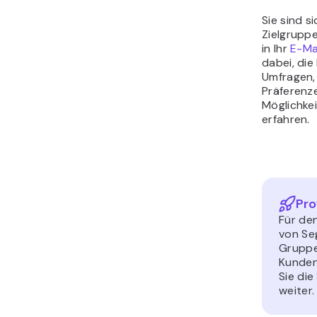
Sie sind s
Zielgruppe
in Ihr
E-Ma
dabei, die
Umfragen,
Präferenze
Möglichkei
erfahren.
Pro
Für de
von Se
Gruppe
Kunden
Sie di
weiter.