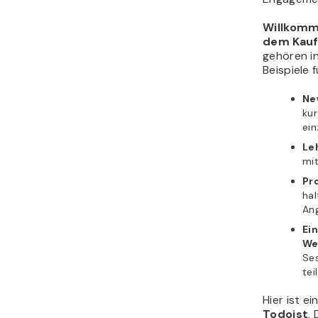
Willkomm
dem Kau
gehören in
Beispiele
Ne
kur
ein
Le
mit
Pr
hal
An
Ei
We
Se
tei
Hier ist e
Todoist
.