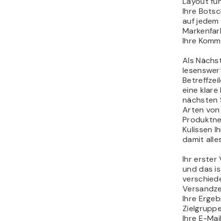
Layout fun
Ihre Botsc
auf jedem 
Markenfarb
Ihre Kommu
Als Nächst
lesenswer
Betreffzei
eine klar
nächsten S
Arten von 
Produktneu
Kulissen 
damit alle
Ihr erster 
und das is
verschiede
Versandze
Ihre Ergeb
Zielgrupp
Ihre E-Mai