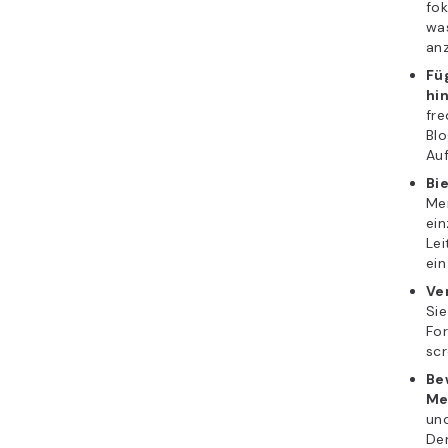
fok
was
an
Fü
hi
fre
Blo
Auf
Bi
Men
ein
Lei
ein
Ve
Sie
Fo
scr
Be
Me
und
Den