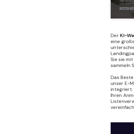
Der
KI-We
eine groß
unterschi
Landingpa
Sie sie m
sammeln S
Das Beste
unser E-M
integrier
Ihren Anm
Listenver
vereinfach