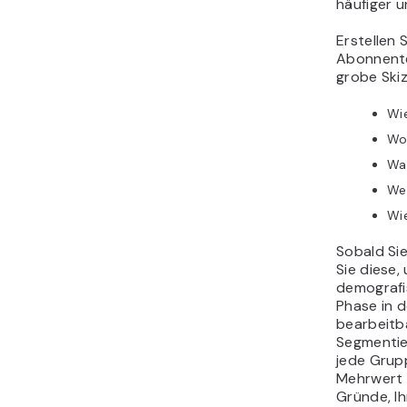
häufiger u
Erstellen 
Abonnenten
grobe Ski
Wie
Wo
Wa
We
Wie
Sobald Sie
Sie diese,
demografi
Phase in d
bearbeitb
Segmentier
jede Grupp
Mehrwert 
Gründe, I