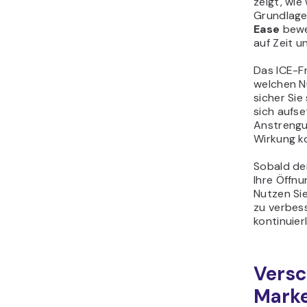
zeigt, wie
Grundlage
Ease
bewer
auf Zeit 
Das ICE-F
welchen Nu
sicher Sie
sich aufse
Anstrengu
Wirkung k
Sobald de
Ihre Öffnu
Nutzen Si
zu verbess
kontinuier
Versc
Marke