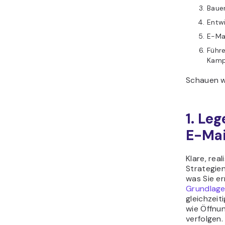
Bauen
Entw
E-Ma
Führe
Kamp
Schauen wi
1. Leg
E-Mai
Klare, rea
Strategien
was Sie er
Grundlage 
gleichzeit
wie Öffnun
verfolgen.