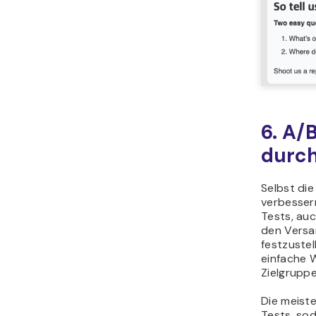
6. A/
durch
Selbst die
verbessern
Tests, auc
den Versa
festzustel
einfache W
Zielgrupp
Die meist
Tests, so