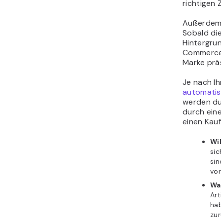
richtigen 
Außerdem s
Sobald die
Hintergrun
Commerce-
Marke präs
Je nach Ih
automatis
werden du
durch eine
einen Kauf
Wi
sic
sin
vor
Wa
Art
hab
zu