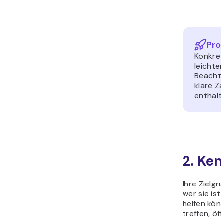
Pro
Konkret
leicht
Beachte
klare Z
enthal
2. Ke
Ihre Zielg
wer sie ist
helfen kön
treffen, ö