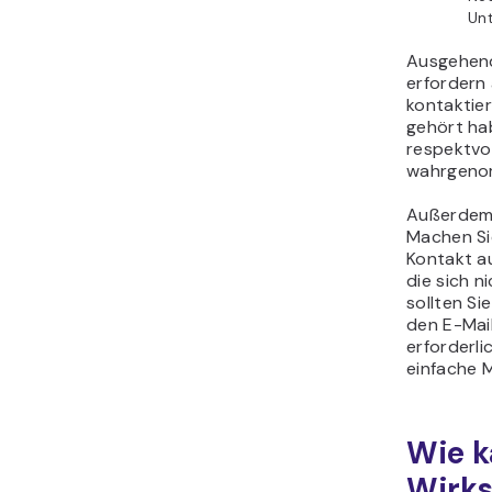
Unt
Ausgehend
erfordern
kontaktier
gehört ha
respektvol
wahrgeno
Außerdem 
Machen Sie
Kontakt a
die sich n
sollten Si
den E-Mail
erforderli
einfache 
Wie k
Wirks