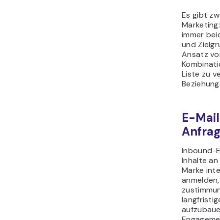
Es gibt zw
Marketing
immer bei
und Zielg
Ansatz vor
Kombinati
Liste zu v
Beziehung
E-Mail
Anfra
Inbound-E-
Inhalte an
Marke inte
anmelden, 
zustimmun
langfristi
aufzubaue
Engagemen