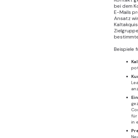
bei dem K
E-Mails p
Ansatz wir
Kaltakqui
Zielgrupp
bestimmte
Beispiele
Ka
pot
Ku
Le
anz
Ei
gez
Com
für
in 
Pr
Neu