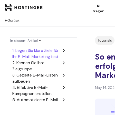
KI
fragen
Zurück
Tutorials
In diesem Artikel
1. Legen Sie klare Ziele für
So en
Ihr E-Mail-Marketing fest
2. Kennen Sie Ihre
erfol
Zielgruppe
Mark
3. Gezielte E-Mail-Listen
aufbauen
4. Effektive E-Mail-
May 14, 202
Kampagnen erstellen
5. Automatisierte E-Mail-
Kampagnen einrichten
6. A/B-Tests für Ihre E-