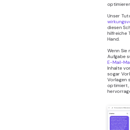
optimieren
Unser Tut
wirkungsvo
diesen Sch
hilfreiche
Hand.
Wenn Sie 
Aufgabe s
E-Mail-Ma
Inhalte vo
sogar Vorl
Vorlagen 
optimiert,
hervorrag