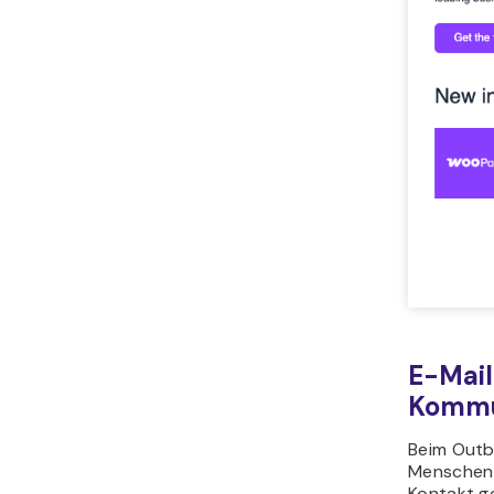
E-Mail
Kommu
Beim Outb
Menschen a
Kontakt g