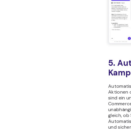
5. Au
Kampa
Automatis
Aktionen 
sind ein u
Commerce-
unabhängi
gleich, o
Automatisi
und sicher