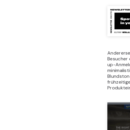
Andererse
Besucher d
up-Anmeld
minimalis
Blundston
frühzeitig
Produktei