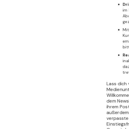
Dr
im 
Abo
gez
Mi
Ku
em
bit
Re
ina
daz
tre
Lass dich
Medienun
Willkommen
dem Newsl
ihrem Post
außerdem 
verpasste
Einstiegsf