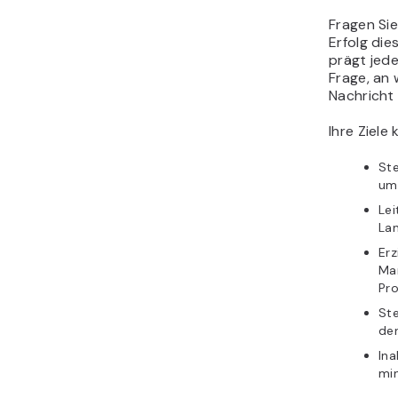
Fragen Si
Erfolg di
prägt jede
Frage, an 
Nachricht
Ihre Ziele
Ste
um
Lei
Lan
Erz
Mar
Pro
Ste
de
In
mi