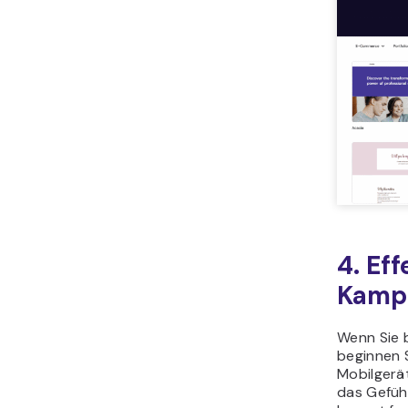
4. Ef
Kampa
Wenn Sie b
beginnen S
Mobilgerä
das Gefühl