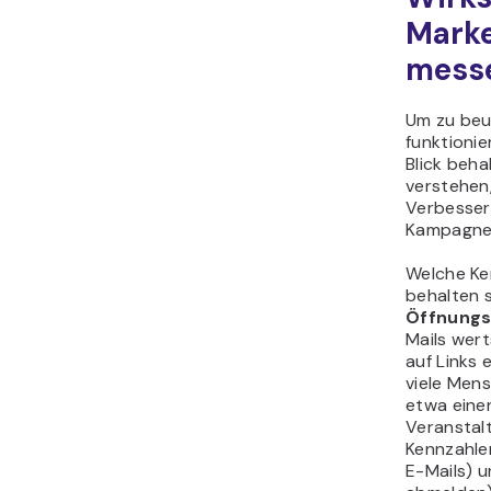
Marke
mess
Um zu beur
funktionie
Blick beha
verstehen
Verbesser
Kampagnen 
Welche Ken
behalten s
Öffnungs
Mails wer
auf Links 
viele Men
etwa einen
Veranstalt
Kennzahlen
E-Mails) u