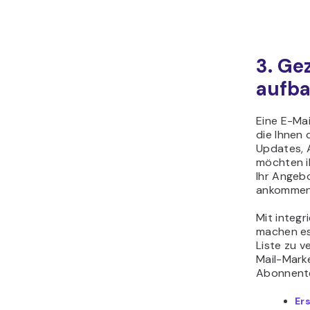
3. Ge
aufb
Eine E-Mai
die Ihnen 
Updates, 
möchten i
Ihr Angebo
ankommen 
Mit integr
machen es 
Liste zu v
Mail-Marke
Abonnent
Er