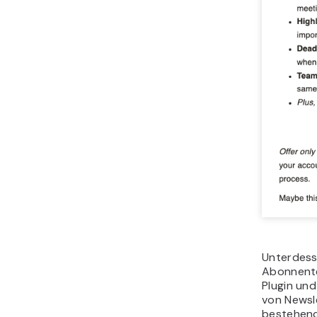
Unterdess
Abonnente
Plugin un
von Newsle
bestehend