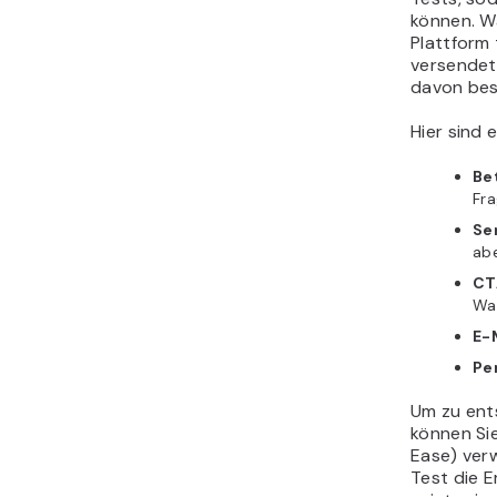
können. Wä
Plattform 
versendet
davon bess
Hier sind 
Be
Fra
Se
ab
CT
War
E-
Pe
Um zu ents
können Si
Ease) ver
Test die 