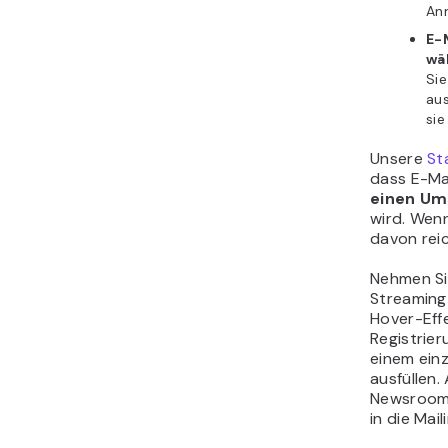
Anm
E-
wä
Sie
aus
si
Unsere
St
dass E-Ma
einen Ums
wird. Wenn
davon reic
Nehmen Si
Streaming
Hover-Effe
Registrier
einem einz
ausfüllen.
Newsroom-
in die Mai