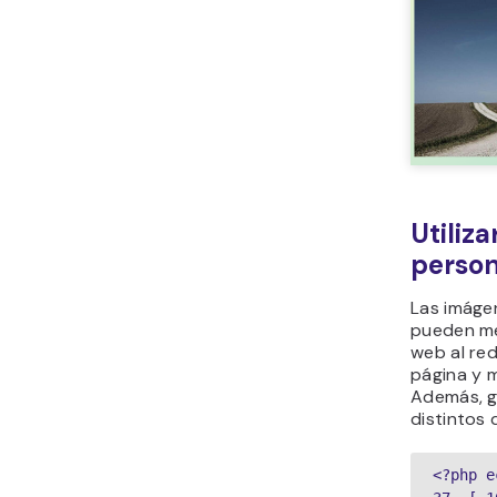
Utiliz
person
Las imáge
pueden mej
web al red
página y m
Además, g
distintos 
<?php e