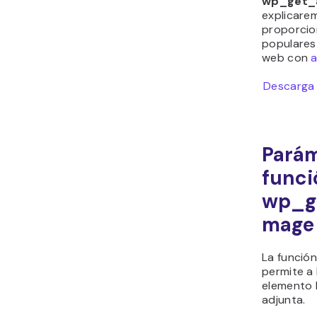
wp_get_
explicare
proporcio
populares
web con
a
Descarga 
Parám
funci
wp_g
mage
La funció
permite a 
elemento
adjunta.