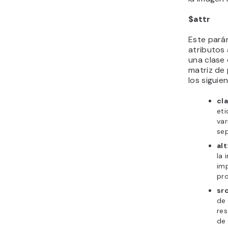
$attr
Este pará
atributos
una clase 
matriz de 
los siguie
cl
eti
var
se
alt
la 
imp
pr
sr
de
res
de 