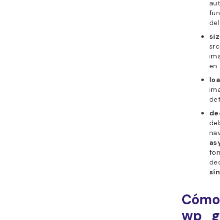
au
fun
del
si
src
im
en 
lo
ima
def
de
deb
nav
as
fo
dec
sí
Cómo 
wp_g