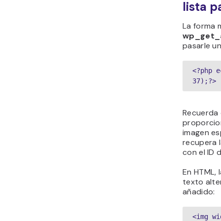
lista p
La forma m
wp_get_
pasarle un
<?php e
37);?>
Recuerda 
proporcio
imagen esp
recupera 
con el ID 
En HTML, l
texto alte
añadido:
<img wi