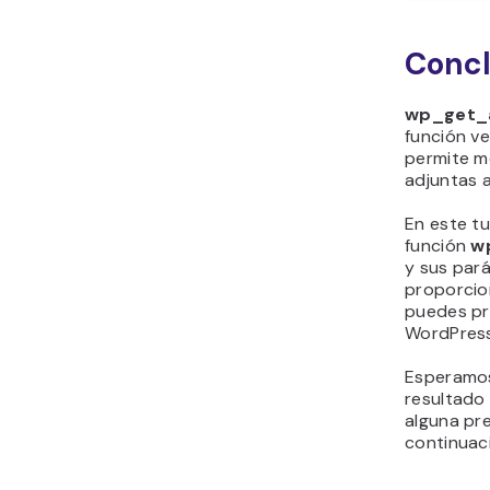
Concl
wp_get_
función v
permite m
adjuntas 
En este tu
función
wp
y sus par
proporcio
puedes pr
WordPress
Esperamos
resultado 
alguna pr
continuac