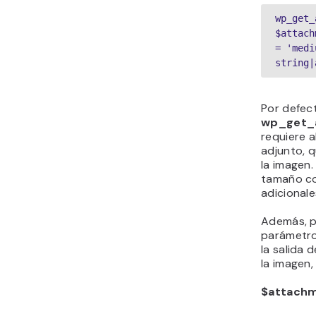
wp_get_
$attach
= 'medi
string|
Por defect
wp_get_
requiere a
adjunto, q
la imagen.
tamaño co
adicionale
Además, p
parámetro
la salida 
la imagen, 
$attach