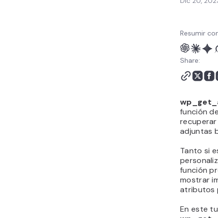
Dic 20, 202
Resumir con
Share:
wp_get_
función d
recuperar
adjuntas 
Tanto si 
personali
función pr
mostrar i
atributos
En este tu