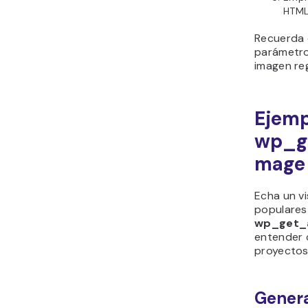
HTML 
Recuerda 
parámetr
imagen re
Ejemp
wp_g
mage
Echa un v
populares 
wp_get_
entender 
proyectos
Gener