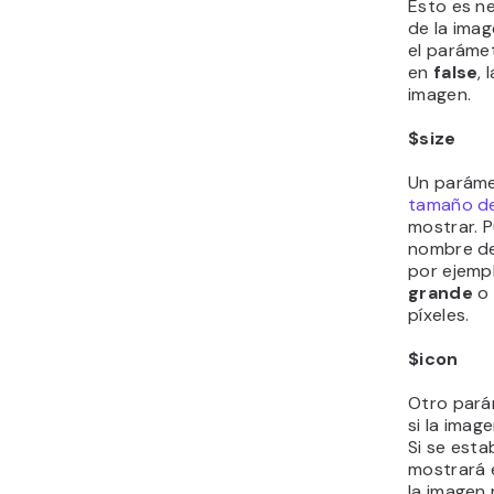
Esto es ne
de la imag
el paráme
en
false
,
imagen.
$size
Un paráme
tamaño de
mostrar. P
nombre de
por ejemp
grande
o 
píxeles.
$icon
Otro pará
si la imag
Si se est
mostrará e
la imagen 