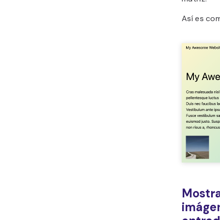
Así es com
Mostra
imágen