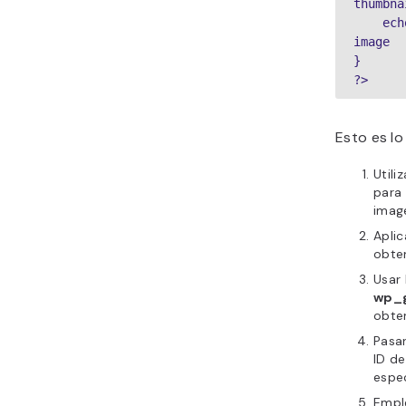
thumbna
    echo $image; // display the 
image

}

?>
Esto es lo
Utili
para 
imag
Apli
obten
Usar 
wp_
obte
Pasar
ID d
espe
Empl