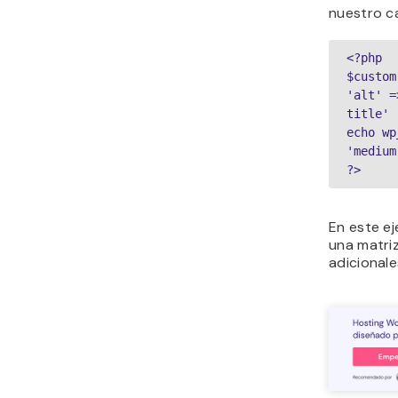
nuestro c
<?php

$custom
'alt' =
title' ]
echo wp
'medium
?>
En este e
una matriz
adicionale