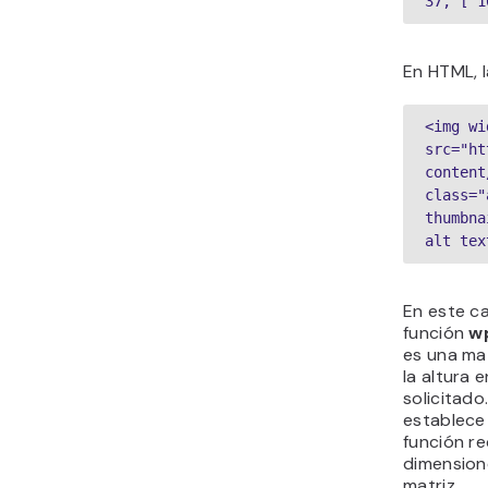
37, [ 1
En HTML, l
<img wi
src="ht
content
class="
thumbna
alt tex
En este c
función
w
es una mat
la altura 
solicitado
establece
función re
dimension
matriz.