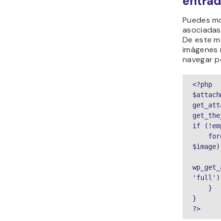
entra
Puedes mo
asociadas 
De este m
imágenes 
navegar p
<?php

$attach
get_att
get_the
if (!em
    foreach ($attachments as 
$image) 
        ech
wp_get_
'full');
    }

} 

?>