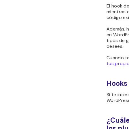
El hook de
mientras q
código exi
Además, h
en WordPr
tipos de 
desees.
Cuando te
tus propio
Hooks
Si te inte
WordPress
¿Cuále
los pl