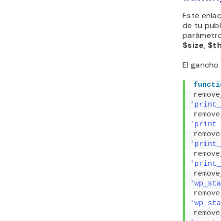
Este enlac
de tu pub
parámetro
$size
,
$t
El gancho 
functi
remove
'print_
remove
'print_
remove
'print_
remove
'print_
remove
'wp_sta
remove
'wp_sta
remove