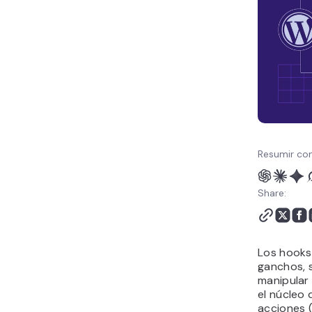
Resumir con
Share:
Los hook
ganchos, 
manipular 
el núcleo
acciones (