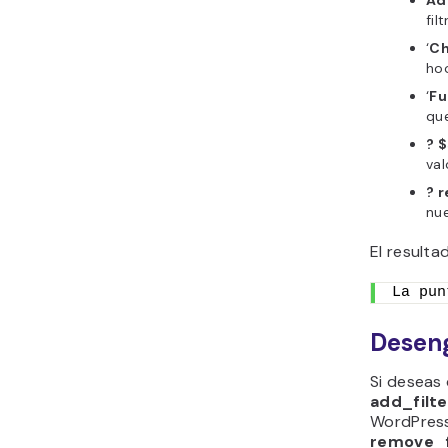
Ad
fil
‘
Ch
hoo
‘
Fu
que
? 
val
? 
nue
El resulta
La pun
Deseng
Si deseas
add_filte
WordPress
remove_fi