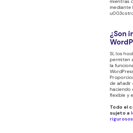
mientras q
mediante 
u003cstr
¿Son i
WordP
Sí, los h
permiten a
la funcion
WordPress 
Proporcio
de añadir
haciendo 
flexible y 
Todo el c
sujeto a
rigurosos