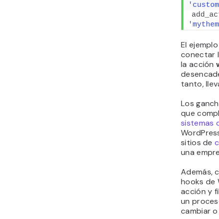
'custom
add_ac
'mythem
El ejemplo
conectar 
la acción
desencaden
tanto, lle
Los ganch
que compl
sistemas 
WordPress
sitios de
c
una empre
Además, c
hooks de 
acción y f
un proceso
cambiar o 