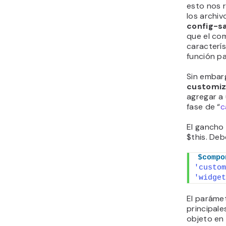
esto nos r
los archiv
config-s
que el co
caracterí
función pa
Sin embar
customi
agregar a 
fase de “
c
El gancho
$this. Debe
$compo
'custom
'widget
El paráme
principale
objeto en 