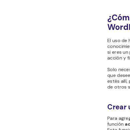
¿Cómo
Word
El uso de
conocimi
si eres un
acción y f
Solo neces
que desee
estés all
de otros s
Crear 
Para agreg
función
a
Esta funci