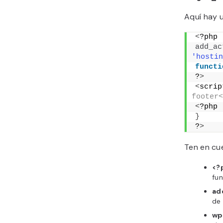
Aquí hay 
<
?php
add_ac
'hostin
functi
?
>
<
scrip
footer<
<
?php
}
?
>
Ten en cue
<?
fun
ad
de 
wp