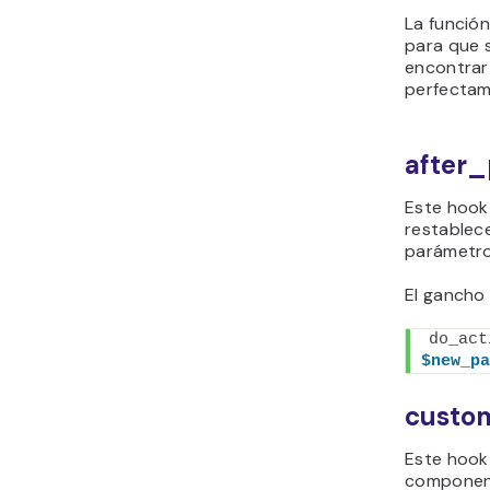
La funció
para que 
encontrar
perfectam
after
Este hook
restablec
parámetro
El gancho 
do_act
$new_pa
custo
Este hook 
component