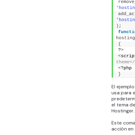
remove
'hostin
add_ac
'hostin
)
;
functi
hosting
{
?
>
<
scrip
theme</
<
?php
}
El ejempl
usa para e
predeterm
el tema de
Hostinger.
Este coma
acción en