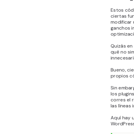
Estos cód
ciertas fu
modificar
ganchos i
optimizaci
Quizás en
qué no si
innecesar
Bueno, cie
propios c
Sin embar
los plugin
corres el 
las líneas
Aquí hay 
WordPress