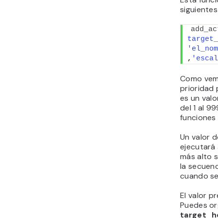
siguientes
add_ac
target_
'el_nom
,
'escal
Como vemo
prioridad
es un val
del 1 al 9
funciones 
Un valor d
ejecutará 
más alto 
la secuenc
cuando se
El valor 
Puedes or
target_h