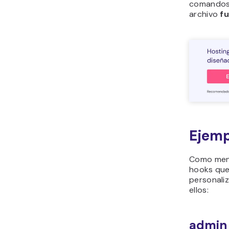
comando
archivo
f
Ejemp
Como men
hooks que
personali
ellos:
admin