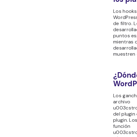
Los hooks 
WordPress
de filtro.
desarroll
puntos es
mientras q
desarroll
muestren e
¿Dónd
WordP
Los ganch
archivo
u003cstr
del plugin
plugin. L
función
u003cstr