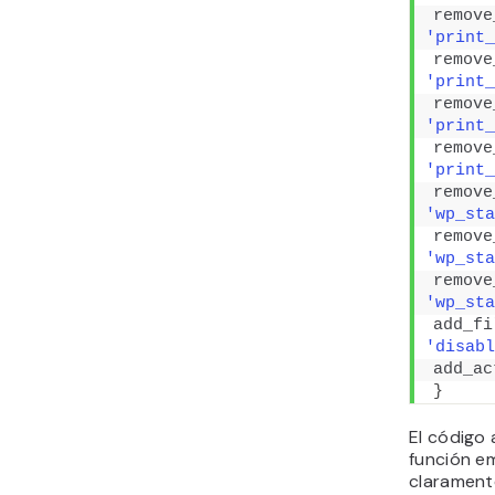
remove
'print_
remove
'print_
remove
'print_
remove
'print_
remove
'wp_sta
remove
'wp_sta
remove
'wp_sta
add_fi
'disabl
add_ac
}
El código 
función em
claramente