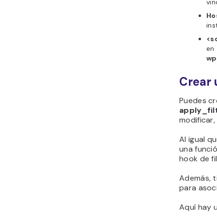
vin
Ho
ins
<s
en
wp
Crear 
Puedes cre
apply_fil
modificar,
Al igual q
una funció
hook de fi
Además, ti
para asoci
Aquí hay u