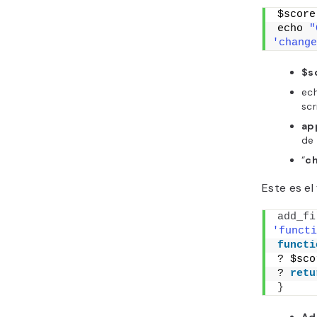
$score
echo 
"
'change
$s
ec
scr
ap
de 
“
c
Este es el f
add_fi
'functi
functi
? $sco
? 
retu
}