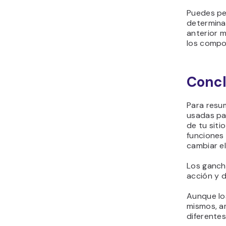
Puedes pe
determina
anterior 
los compo
Concl
Para resum
usadas pa
de tu siti
funciones 
cambiar el
Los ganch
acción y de
Aunque lo
mismos, a
diferentes