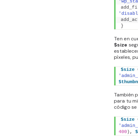
'wp_sta
add_fi
'disabl
add_ac
}
Ten en cu
$size
segú
establece
píxeles, p
$size
 
'admin_
$thumbn
También p
para tu mi
código se 
$size
 
'admin_
400
)
, 
$