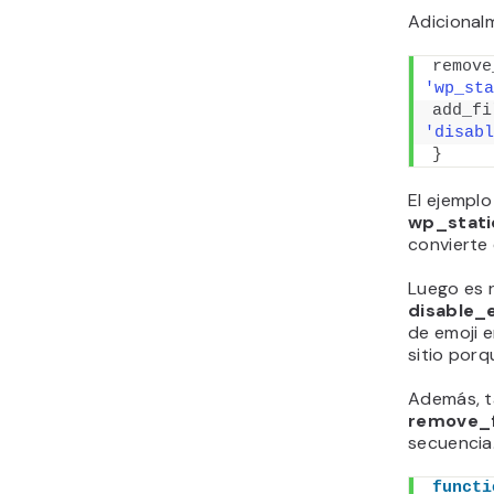
Adicionalm
remove
'wp_sta
add_fi
'disabl
}
El ejempl
wp_stati
convierte 
Luego es 
disable_
de emoji e
sitio porq
Además, t
remove_f
secuencia.
functi