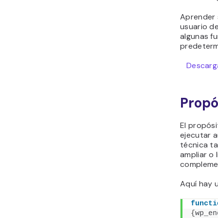
Aprender 
usuario d
algunas fu
predeter
Descarga
Propó
El propósi
ejecutar 
técnica ta
ampliar o 
compleme
Aquí hay 
functi
{
wp_en