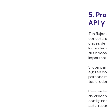
5. Pr
API y
Tus flujo
conectars
claves de 
Incrustar
tus nodos
important
Si compart
alguien c
persona m
tus creden
Para evita
de creden
configura
autenticac