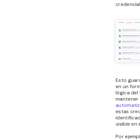
credencia
Esto guard
en un form
lógica del 
mantener 
automatiz
estas cre
identifica
visible en 
Por ejempl