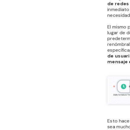
de redes 
inmediato
necesidad 
El mismo p
lugar de 
predeter
renómbral
específica
de usuar
mensaje e
Esto hace 
sea mucho 