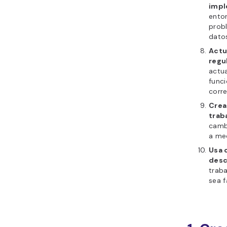
impl
ento
prob
datos
Actu
regu
actua
funci
corre
Crea
trab
camb
a me
Usa 
desc
trab
sea f