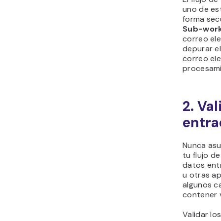
uno de es
forma sec
Sub-work
correo ele
depurar el
correo ele
procesami
2. Val
entra
Nunca asu
tu flujo d
datos ent
u otras ap
algunos c
contener 
Validar los