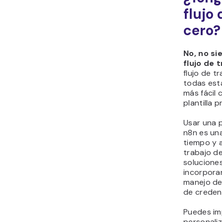
flujo
cero?
No, no si
flujo de 
flujo de t
todas est
más fácil
plantilla 
Usar una pl
n8n es un
tiempo y a
trabajo de
solucione
incorpora
manejo de
de credenc
Puedes imp
personaliz