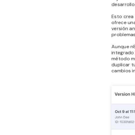
desarrollo
Esto crea 
ofrece un
versión an
problemas
Aunque n8n
integrado 
método ma
duplicar t
cambios i