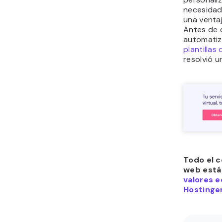
necesidade
una ventaj
Antes de 
automatiza
plantillas
resolvió u
Todo el c
web está
valores e
Hostinger