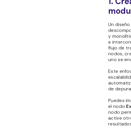
1. Cr
modu
Un diseño
descompon
y monolít
e intercon
flujo de 
nodos, cr
uno se en
Este enfoq
escalabili
automatiz
de depura
Puedes im
el nodo
E
nodo permi
active otr
resultado