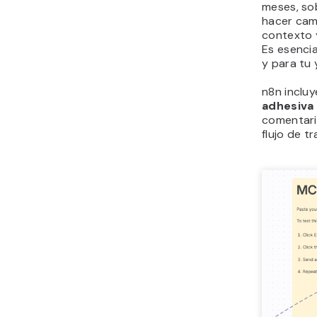
meses, so
hacer cam
contexto y
Es esencia
y para tu 
n8n inclu
adhesiva
comentario
flujo de tr