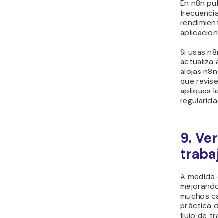
En n8n pu
frecuenci
rendimien
aplicacion
Si usas n8
actualiza 
alojas n8n
que revise
apliques l
regularida
9. Ve
traba
A medida 
mejorando
muchos ca
práctica d
flujo de t