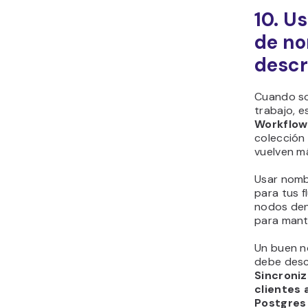
10. U
de n
descr
Cuando so
trabajo, e
Workflow
colección
vuelven má
Usar nomb
para tus f
nodos den
para mante
Un buen n
debe desc
Sincroni
clientes 
Postgres