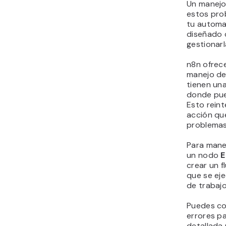
Un manejo
estos pro
tu automat
diseñado d
gestionar
n8n ofrece
manejo de
tienen un
donde pue
Esto rein
acción qu
problemas
Para mane
un nodo
E
crear un f
que se eje
de trabajo
Puedes con
errores pa
detallada 