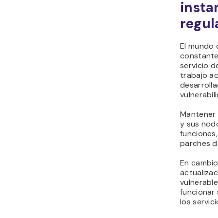
insta
regul
El mundo d
constante
servicio d
trabajo ac
desarroll
vulnerabil
Mantener 
y sus nodo
funciones,
parches d
En cambio,
actualiza
vulnerable
funcionar 
los servic