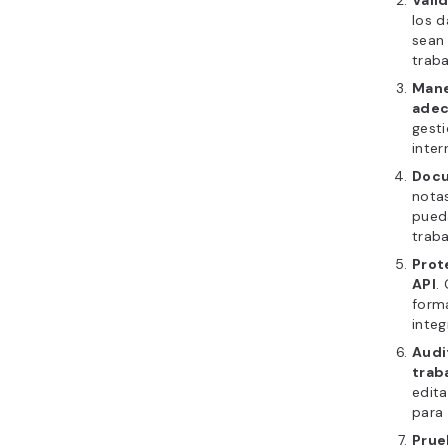
los 
sean 
traba
Mane
ade
gesti
inter
Docu
notas
pueda
trab
Prot
API
.
form
integ
Audi
trab
edita
para 
Prue