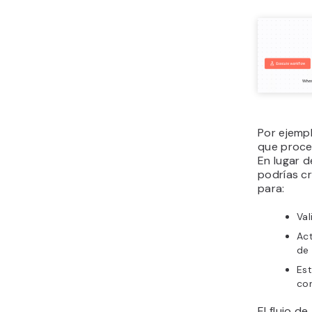
Por ejempl
que proce
En lugar d
podrías cr
para:
Val
Act
de 
Es
con
El flujo d