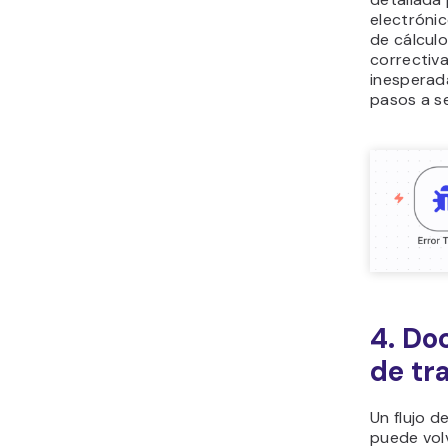
electrónic
de cálculo
correctiva
inesperada
pasos a se
4. Do
de tr
Un flujo d
puede vol