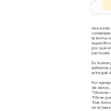
Usa estas 
complejas 
la estruc
específico
por qué el
particular.
Es buena 
adhesiva a
principal d
Por ejempl
de datos,
“Obtener d
“Filtrar p
“Dar forma
en la base