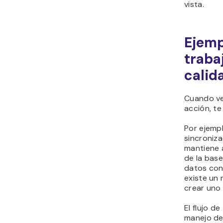
vista.
Ejemp
traba
calid
Cuando ve
acción, te
Por ejempl
sincroniza
mantiene a
de la base
datos co
existe un 
crear uno
El flujo d
manejo de 