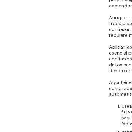
comandos
Aunque po
trabajo se
confiable,
requiere m
Aplicar la
esencial 
confiables
datos sen
tiempo en
Aquí tien
comproba
automatiz
Crea
flujo
peque
fácil
Vali