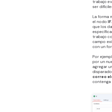
trabajo e
ser difícil
La forma m
el nodo
IF
que los d
específica
trabajo co
campo exi
con un fo
Por ejempl
por un nue
agregar 
disparador
correo e
contenga 