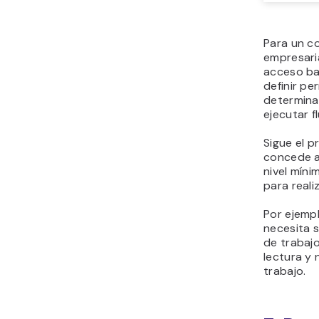
Para un co
empresari
acceso ba
definir p
determina
ejecutar f
Sigue el pr
concede a 
nivel mín
para reali
Por ejempl
necesita s
de trabajo
lectura y 
trabajo.