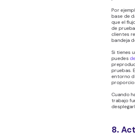
Por ejempl
base de da
que el flu
de prueba.
clientes r
bandeja d
Si tienes 
puedes
de
preproduc
pruebas. 
entorno d
proporcion
Cuando ha
trabajo f
desplegarl
8. Ac