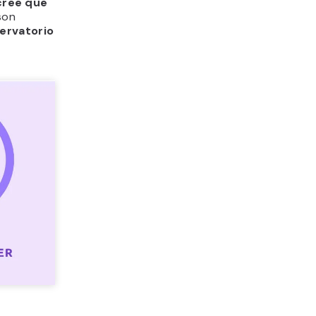
cree que
son
ervatorio