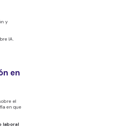
ón y
bre IA.
ión en
sobre el
fía en que
 laboral