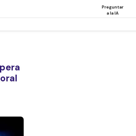
Preguntar
a la IA
spera
oral