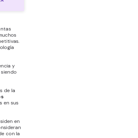
entas
 muchos
etitivas.
ología
encia y
 siendo
s de la
os
s en sus
siden en
onsideran
de con la