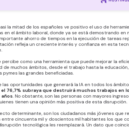
si la mitad de los españoles ve positivo el uso de herrami
as en el ámbito laboral, donde ya se está demostrando en
mportante ahorro de tiempos en la ejecución de tareas rep
ación refleja un creciente interés y confianza en esta tecn
.
e percibe como una herramienta que puede mejorar la efici
ad de muchos ámbitos, desde el trabajo hasta la educación,
s pymes las grandes beneficiadas.
 las oportunidades que generará la IA en todos los ámbito
,
el 76,7% subraya que destruirá muchos trabajos en l
 años
. No obstante, son las personas con mayores ingreso
ienes tienen una opinión más positiva de esta disrupción.
cto determinante, son los ciudadanos más jóvenes que re
 entre cincuenta mil y doscientos mil habitantes los que c
isrupción tecnológica les reemplazará. Un dato que coinci