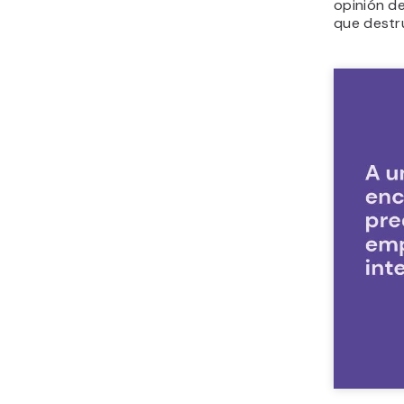
opinión d
que destr