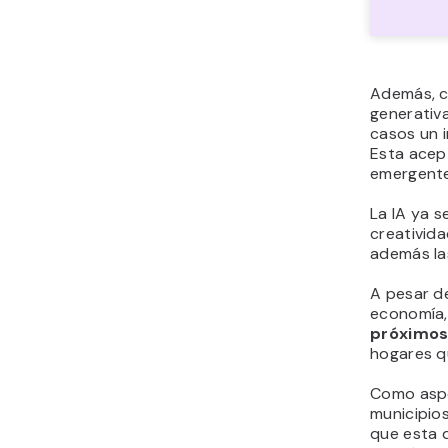
Además, ca
generativ
casos un i
Esta acept
emergente
La IA ya s
creativid
además la
A pesar de
economía
próximos
hogares qu
Como aspe
municipios
que esta d