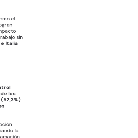
como el
logran
impacto
rabajo sin
 Italia
ntrol
de los
 (52,3%)
es
epción
iando la
ramación,