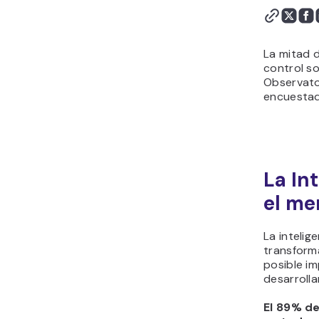
La mitad d
control s
Observator
encuestad
La In
el me
La intelig
transform
posible im
desarrolla
El 89% de