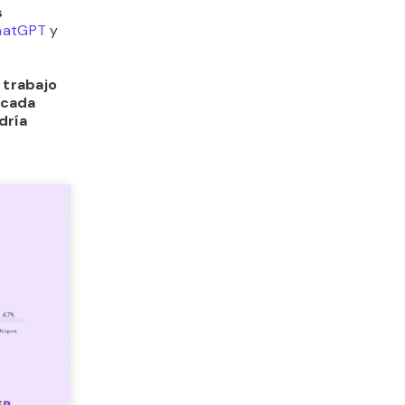
s
hatGPT
y
 trabajo
 cada
dría