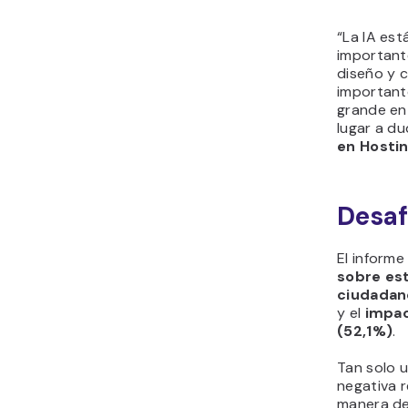
“La IA est
important
diseño y 
important
grande en
lugar a du
en Hosti
Desaf
El informe
sobre est
ciudadano
y el
impac
(52,1%)
.
Tan solo 
negativa 
manera de