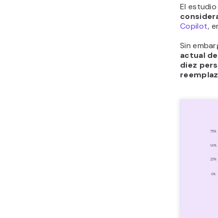
El estudi
considera
Copilot
, 
Sin embar
actual de
diez per
reemplaz