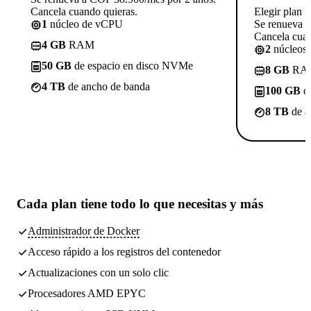
Cancela cuando quieras.
Elegir plan
1
núcleo de vCPU
Se renueva 
Cancela cuan
4 GB
RAM
2
núcleos
50 GB
de espacio en disco NVMe
8 GB
RA
4 TB
de ancho de banda
100 GB
de
8 TB
de a
Cada plan tiene
todo lo que necesitas
y más
Administrador de Docker
Acceso rápido a los registros del contenedor
Actualizaciones con un solo clic
Procesadores AMD EPYC