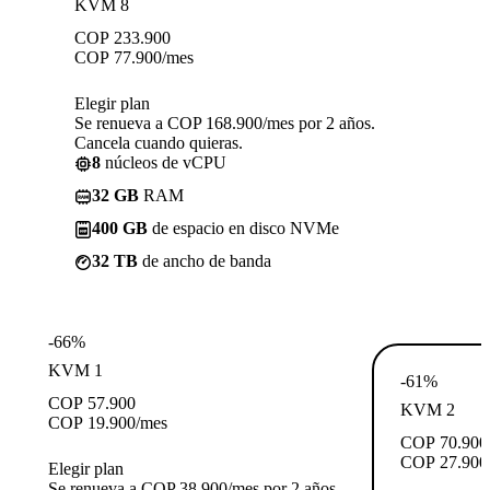
KVM 8
COP
233.900
COP
77.900
/mes
Elegir plan
Se renueva a COP 168.900/mes por 2 años.
Cancela cuando quieras.
8
núcleos de vCPU
32 GB
RAM
400 GB
de espacio en disco NVMe
32 TB
de ancho de banda
-66%
KVM 1
-61%
COP
57.900
KVM 2
COP
19.900
/mes
COP
70.900
COP
27.900
Elegir plan
Se renueva a COP 38.900/mes por 2 años.