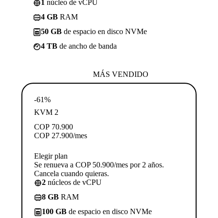
1
núcleo de vCPU
4 GB
RAM
50 GB
de espacio en disco NVMe
4 TB
de ancho de banda
MÁS VENDIDO
-61%
KVM 2
COP
70.900
COP
27.900
/mes
Elegir plan
Se renueva a COP 50.900/mes por 2 años.
Cancela cuando quieras.
2
núcleos de vCPU
8 GB
RAM
100 GB
de espacio en disco NVMe