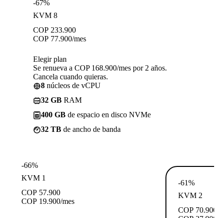
-67%
KVM 8
COP
233.900
COP
77.900
/mes
Elegir plan
Se renueva a COP 168.900/mes por 2 años.
Cancela cuando quieras.
8
núcleos de vCPU
32 GB
RAM
400 GB
de espacio en disco NVMe
32 TB
de ancho de banda
-66%
KVM 1
-61%
COP
57.900
KVM 2
COP
19.900
/mes
COP
70.900