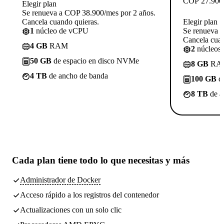
COP
27.900
Elegir plan
Se renueva a COP 38.900/mes por 2 años.
Cancela cuando quieras.
Elegir plan
1
núcleo de vCPU
Se renueva 
Cancela cuan
4 GB
RAM
2
núcleos
50 GB
de espacio en disco NVMe
8 GB
RA
4 TB
de ancho de banda
100 GB
de
8 TB
de a
Cada plan tiene
todo lo que necesitas
y más
Administrador de Docker
Acceso rápido a los registros del contenedor
Actualizaciones con un solo clic