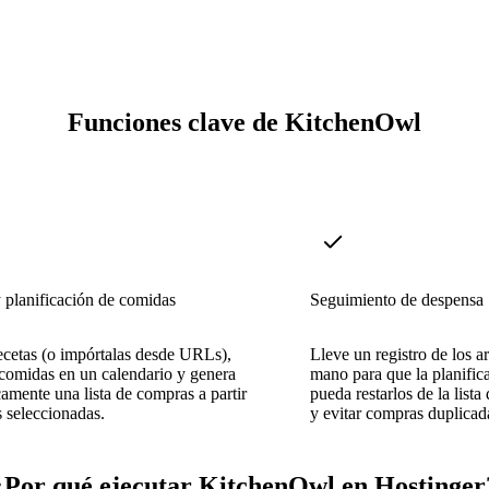
Funciones clave de KitchenOwl
 planificación de comidas
Seguimiento de despensa
cetas (o impórtalas desde URLs),
Lleve un registro de los ar
 comidas en un calendario y genera
mano para que la planific
amente una lista de compras a partir
pueda restarlos de la list
s seleccionadas.
y evitar compras duplicad
¿Por qué ejecutar KitchenOwl en Hostinger