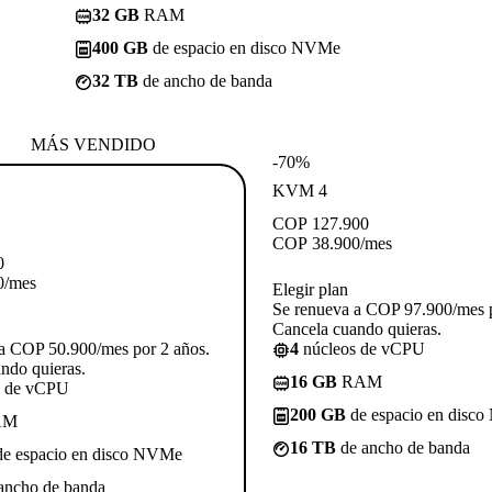
32 GB
RAM
400 GB
de espacio en disco NVMe
32 TB
de ancho de banda
MÁS VENDIDO
-70%
KVM 4
COP
127.900
COP
38.900
/mes
0
0
/mes
Elegir plan
Se renueva a COP 97.900/mes p
Cancela cuando quieras.
a COP 50.900/mes por 2 años.
4
núcleos de vCPU
ndo quieras.
16 GB
RAM
s de vCPU
200 GB
de espacio en disc
AM
16 TB
de ancho de banda
e espacio en disco NVMe
ancho de banda