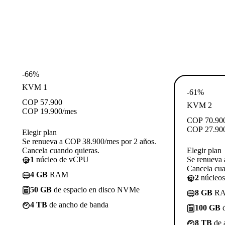
-66%
KVM 1
-61%
COP
57.900
KVM 2
COP
19.900
/mes
COP
70.90
COP
27.90
Elegir plan
Se renueva a COP 38.900/mes por 2 años.
Cancela cuando quieras.
Elegir plan
1
núcleo de vCPU
Se renueva 
Cancela cua
4 GB
RAM
2
núcleo
50 GB
de espacio en disco NVMe
8 GB
R
4 TB
de ancho de banda
100 GB
d
8 TB
de 