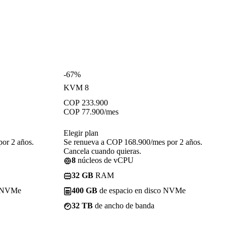
-67%
KVM 8
COP
233.900
COP
77.900
/mes
Elegir plan
or 2 años.
Se renueva a COP 168.900/mes por 2 años.
Cancela cuando quieras.
8
núcleos de vCPU
32 GB
RAM
o NVMe
400 GB
de espacio en disco NVMe
32 TB
de ancho de banda