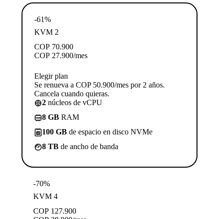
-61%
KVM 2
COP
70.900
COP
27.900
/mes
Elegir plan
Se renueva a COP 50.900/mes por 2 años.
Cancela cuando quieras.
2
núcleos de vCPU
8 GB
RAM
100 GB
de espacio en disco NVMe
8 TB
de ancho de banda
-70%
KVM 4
COP
127.900