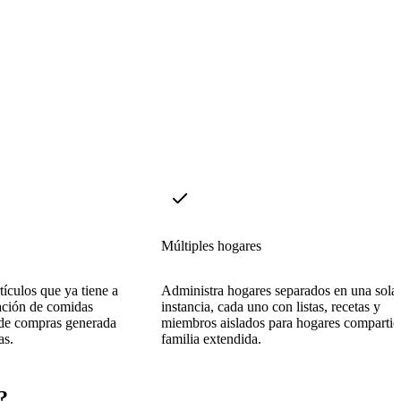
Múltiples hogares
tículos que ya tiene a
Administra hogares separados en una sola
ación de comidas
instancia, cada uno con listas, recetas y
a de compras generada
miembros aislados para hogares compartid
as.
familia extendida.
?