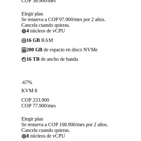
COP
38.900
/mes
Elegir plan
Se renueva a COP 97.900/mes por 2 años.
Cancela cuando quieras.
4
núcleos de vCPU
16 GB
RAM
200 GB
de espacio en disco NVMe
16 TB
de ancho de banda
-67%
KVM 8
COP
233.900
COP
77.900
/mes
Elegir plan
Se renueva a COP 168.900/mes por 2 años.
Cancela cuando quieras.
8
núcleos de vCPU