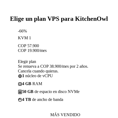
Elige un plan VPS para KitchenOwl
-66%
KVM 1
COP
57.900
COP
19.900
/mes
Elegir plan
Se renueva a COP 38.900/mes por 2 años.
Cancela cuando quieras.
1
núcleo de vCPU
4 GB
RAM
50 GB
de espacio en disco NVMe
4 TB
de ancho de banda
MÁS VENDIDO