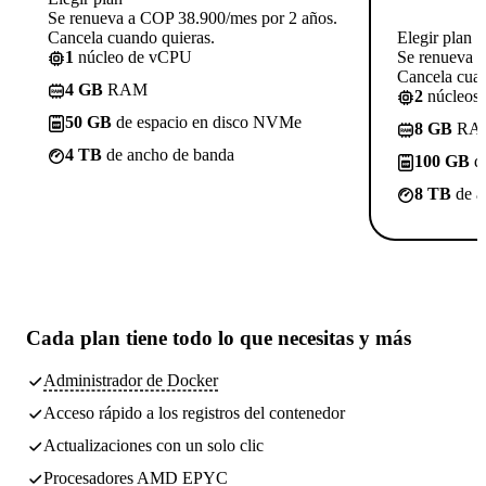
Se renueva a COP 38.900/mes por 2 años.
Cancela cuando quieras.
Elegir plan
1
núcleo de vCPU
Se renueva 
Cancela cuan
4 GB
RAM
2
núcleos
50 GB
de espacio en disco NVMe
8 GB
RA
4 TB
de ancho de banda
100 GB
de
8 TB
de a
Cada plan tiene
todo lo que necesitas
y más
Administrador de Docker
Acceso rápido a los registros del contenedor
Actualizaciones con un solo clic
Procesadores AMD EPYC