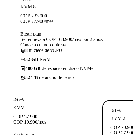
KVM 8
COP
233.900
COP
77.900
/mes
Elegir plan
Se renueva a COP 168.900/mes por 2 años.
Cancela cuando quieras.
8
núcleos de vCPU
32 GB
RAM
400 GB
de espacio en disco NVMe
32 TB
de ancho de banda
-66%
KVM 1
-61%
COP
57.900
KVM 2
COP
19.900
/mes
COP
70.900
COP
27.900
Elegir plan