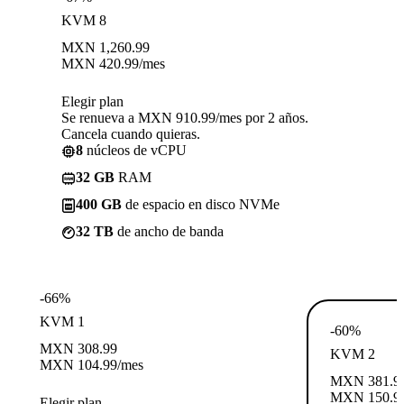
KVM 8
MXN
1,260.99
MXN
420.99
/mes
Elegir plan
Se renueva a MXN 910.99/mes por 2 años.
Cancela cuando quieras.
8
núcleos de vCPU
32 GB
RAM
400 GB
de espacio en disco NVMe
32 TB
de ancho de banda
-66%
KVM 1
-60%
MXN
308.99
KVM 2
MXN
104.99
/mes
MXN
381.9
MXN
150.9
Elegir plan