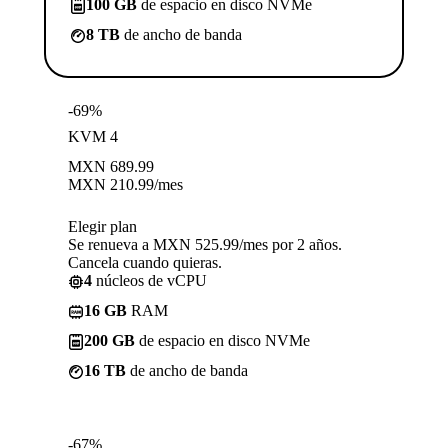
100 GB
de espacio en disco NVMe
8 TB
de ancho de banda
-69%
KVM 4
MXN
689.99
MXN
210.99
/mes
Elegir plan
Se renueva a MXN 525.99/mes por 2 años.
Cancela cuando quieras.
4
núcleos de vCPU
16 GB
RAM
200 GB
de espacio en disco NVMe
16 TB
de ancho de banda
-67%