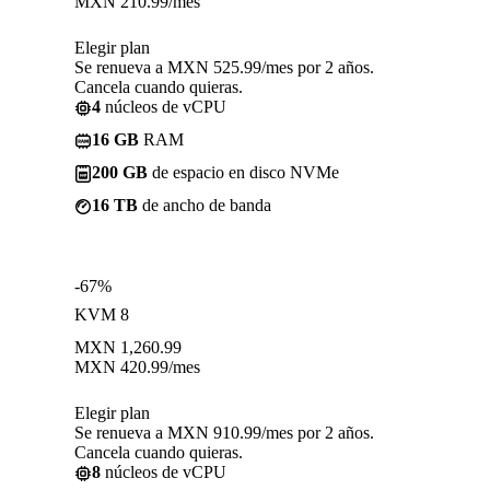
MXN
210.99
/mes
Elegir plan
Se renueva a MXN 525.99/mes por 2 años.
Cancela cuando quieras.
4
núcleos de vCPU
16 GB
RAM
200 GB
de espacio en disco NVMe
16 TB
de ancho de banda
-67%
KVM 8
MXN
1,260.99
MXN
420.99
/mes
Elegir plan
Se renueva a MXN 910.99/mes por 2 años.
Cancela cuando quieras.
8
núcleos de vCPU