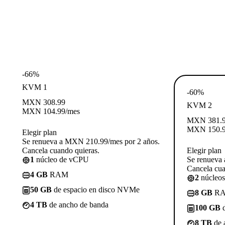
-66%
KVM 1
-60%
MXN
308.99
KVM 2
MXN
104.99
/mes
MXN
381.
MXN
150.
Elegir plan
Se renueva a MXN 210.99/mes por 2 años.
Cancela cuando quieras.
Elegir plan
1
núcleo de vCPU
Se renueva
Cancela cua
4 GB
RAM
2
núcleo
50 GB
de espacio en disco NVMe
8 GB
R
4 TB
de ancho de banda
100 GB
d
8 TB
de 