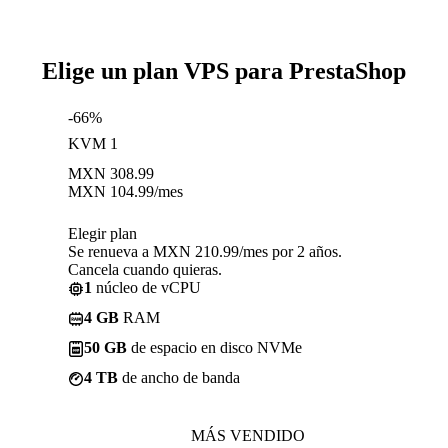
Elige un plan VPS para PrestaShop
-66%
KVM 1
MXN
308.99
MXN
104.99
/mes
Elegir plan
Se renueva a MXN 210.99/mes por 2 años.
Cancela cuando quieras.
1
núcleo de vCPU
4 GB
RAM
50 GB
de espacio en disco NVMe
4 TB
de ancho de banda
MÁS VENDIDO