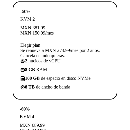
-60%
KVM 2
MXN
381.99
MXN
150.99
/mes
Elegir plan
Se renueva a MXN 273.99/mes por 2 años.
Cancela cuando quieras.
2
núcleos de vCPU
8 GB
RAM
100 GB
de espacio en disco NVMe
8 TB
de ancho de banda
-69%
KVM 4
MXN
689.99