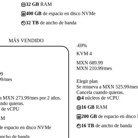
32 GB
RAM
400 GB
de espacio en disco NVMe
32 TB
de ancho de banda
MÁS VENDIDO
-69%
KVM 4
MXN
689.99
MXN
210.99
/mes
99
99
/mes
Elegir plan
Se renueva a MXN 525.99/mes 
Cancela cuando quieras.
 a MXN 273.99/mes por 2 años.
4
núcleos de vCPU
ndo quieras.
16 GB
RAM
s de vCPU
200 GB
de espacio en disc
AM
16 TB
de ancho de banda
e espacio en disco NVMe
ancho de banda