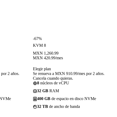
-67%
KVM 8
MXN
1,260.99
MXN
420.99
/mes
Elegir plan
por 2 años.
Se renueva a MXN 910.99/mes por 2 años.
Cancela cuando quieras.
8
núcleos de vCPU
32 GB
RAM
o NVMe
400 GB
de espacio en disco NVMe
32 TB
de ancho de banda