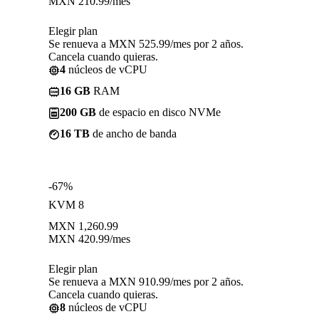
MXN
210.99
/mes
Elegir plan
Se renueva a MXN 525.99/mes por 2 años.
Cancela cuando quieras.
4
núcleos de vCPU
16 GB
RAM
200 GB
de espacio en disco NVMe
16 TB
de ancho de banda
-67%
KVM 8
MXN
1,260.99
MXN
420.99
/mes
Elegir plan
Se renueva a MXN 910.99/mes por 2 años.
Cancela cuando quieras.
8
núcleos de vCPU