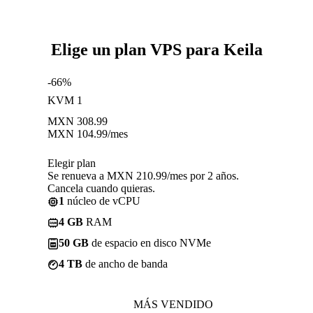
Elige un plan VPS para Keila
-66%
KVM 1
MXN
308.99
MXN
104.99
/mes
Elegir plan
Se renueva a MXN 210.99/mes por 2 años.
Cancela cuando quieras.
1
núcleo de vCPU
4 GB
RAM
50 GB
de espacio en disco NVMe
4 TB
de ancho de banda
MÁS VENDIDO