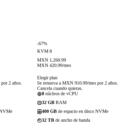
-67%
KVM 8
MXN
1,260.99
MXN
420.99
/mes
Elegir plan
por 2 años.
Se renueva a MXN 910.99/mes por 2 años.
Cancela cuando quieras.
8
núcleos de vCPU
32 GB
RAM
o NVMe
400 GB
de espacio en disco NVMe
32 TB
de ancho de banda