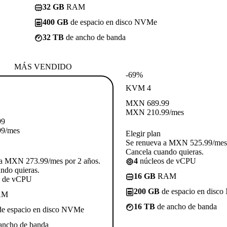
32 GB
RAM
400 GB
de espacio en disco NVMe
32 TB
de ancho de banda
MÁS VENDIDO
-69%
KVM 4
MXN
689.99
MXN
210.99
/mes
99
99
/mes
Elegir plan
Se renueva a MXN 525.99/mes 
Cancela cuando quieras.
 a MXN 273.99/mes por 2 años.
4
núcleos de vCPU
ndo quieras.
16 GB
RAM
s de vCPU
200 GB
de espacio en disc
AM
16 TB
de ancho de banda
e espacio en disco NVMe
ancho de banda