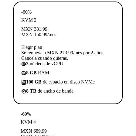
-60%
KVM 2
MXN
381.99
MXN
150.99
/mes
Elegir plan
Se renueva a MXN 273.99/mes por 2 años.
Cancela cuando quieras.
2
núcleos de vCPU
8 GB
RAM
100 GB
de espacio en disco NVMe
8 TB
de ancho de banda
-69%
KVM 4
MXN
689.99