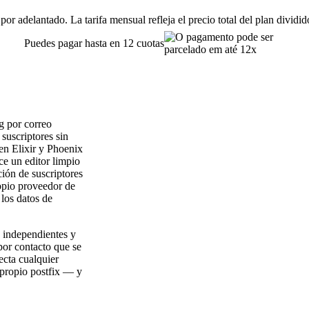
or adelantado. La tarifa mensual refleja el precio total del plan dividi
Puedes pagar hasta en 12 cuotas
g por correo
 suscriptores sin
en Elixir y Phoenix
ce un editor limpio
ión de suscriptores
opio proveedor de
los datos de
s independientes y
 por contacto que se
ecta cualquier
ropio postfix — y