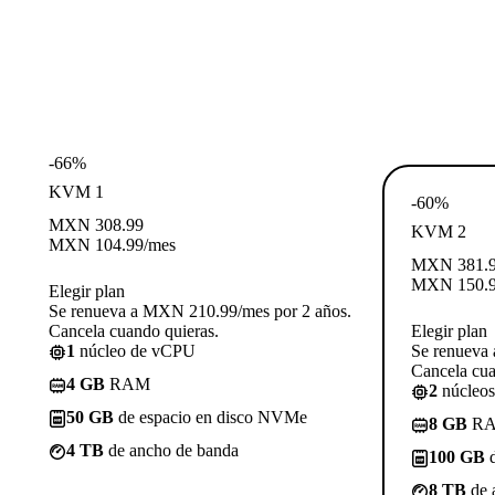
-66%
KVM 1
-60%
MXN
308.99
KVM 2
MXN
104.99
/mes
MXN
381.
MXN
150.
Elegir plan
Se renueva a MXN 210.99/mes por 2 años.
Cancela cuando quieras.
Elegir plan
1
núcleo de vCPU
Se renueva
Cancela cua
4 GB
RAM
2
núcleo
50 GB
de espacio en disco NVMe
8 GB
R
4 TB
de ancho de banda
100 GB
d
8 TB
de 