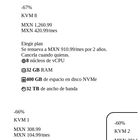
-67%
KVM 8
MXN
1,260.99
MXN
420.99
/mes
Elegir plan
Se renueva a MXN 910.99/mes por 2 años.
Cancela cuando quieras.
8
núcleos de vCPU
32 GB
RAM
400 GB
de espacio en disco NVMe
32 TB
de ancho de banda
-66%
KVM 1
-60%
MXN
308.99
KVM 2
MXN
104.99
/mes