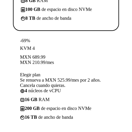
8 GB
RAM
100 GB
de espacio en disco NVMe
8 TB
de ancho de banda
-69%
KVM 4
MXN
689.99
MXN
210.99
/mes
Elegir plan
Se renueva a MXN 525.99/mes por 2 años.
Cancela cuando quieras.
4
núcleos de vCPU
16 GB
RAM
200 GB
de espacio en disco NVMe
16 TB
de ancho de banda