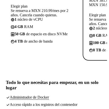
MXN
381.9
MXN
150.9
Elegir plan
Se renueva a MXN 210.99/mes por 2
años. Cancela cuando quieras.
Elegir plan
1
núcleo de vCPU
Se renueva 
años. Cancel
4 GB
RAM
2
núcleos
50 GB
de espacio en disco NVMe
8 GB
RA
4 TB
de ancho de banda
100 GB
de
8 TB
de a
Todo lo que necesitas
para empezar, en un solo
lugar
Administrador de Docker
Acceso rápido a los registros del contenedor