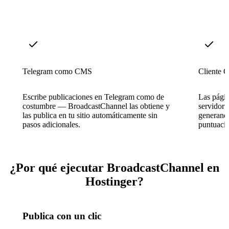
Telegram como CMS
Cliente C
Escribe publicaciones en Telegram como de
Las págin
costumbre — BroadcastChannel las obtiene y
servidor 
las publica en tu sitio automáticamente sin
generando
pasos adicionales.
puntuaci
¿Por qué ejecutar BroadcastChannel en
Hostinger?
Publica con un clic