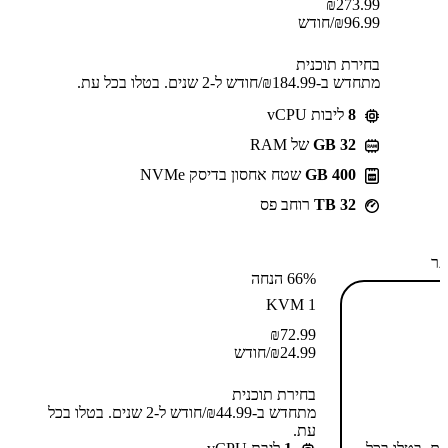
₪
273.99
96.99
₪
/חודש
בחירת תוכנית
מתחדש ב-⁦184.99⁩₪/חודש ל-2 שנים. בטלו בכל עת.
8
ליבות vCPU
GB 32
של RAM
400 GB
שטח אחסון בדיסק NVMe
32 TB
רוחב פס
תר
66% הנחה
KVM 1
₪
72.99
24.99
₪
/חודש
בחירת תוכנית
מתחדש ב-⁦44.99⁩₪/חודש ל-2 שנים. בטלו בכל
עת.