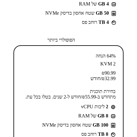
GB 4
של RAM
50 GB
שטח אחסון בדיסק NVMe
4 TB
רוחב פס
הפופולרי ביותר
64% הנחה
KVM 2
₪
90.99
32.99
₪
/חודש
בחירת תוכנית
מתחדש ב-⁦55.99⁩₪/חודש ל-2 שנים. בטלו בכל עת.
2
ליבות vCPU
GB 8
של RAM
100 GB
שטח אחסון בדיסק NVMe
8 TB
רוחב פס