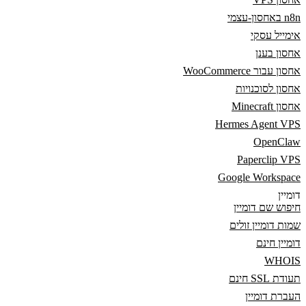
n8n באחסון-עצמי
אימייל עסקי
אחסון בענן
אחסון עבור WooCommerce
אחסון לסוכנויות
אחסון Minecraft
Hermes Agent VPS
OpenClaw
Paperclip VPS
Google Workspace
דומיין
חיפוש שם דומיין
שמות דומיין זולים
דומיין חינם
WHOIS
תעודת SSL חינם
העברת דומיין