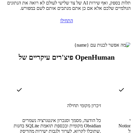
תלות בספק, ואף שירות AI של צד שלישי לעולם לא רואה את הנתונים
הגולמיים שלכם אלא אם כן אתם מנתבים אותם לשם במפורש.
התחילו
פיצ'רים עיקריים של OpenHuman
זיכרון מקומי תחילה
בור Gmail,
כל הודעה, מסמך וסנכרון אינטגרציה נשמרים
No, ועוד
בחנות SQLite מקומית ובכספת תואמת Obsidian
כל
שתוכלו לקרוא, לערוך ולגבות ישירות מהדיסק.