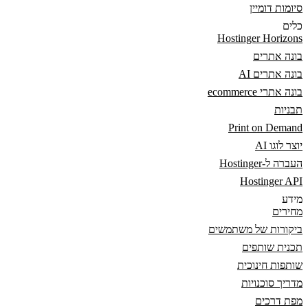
סיומות דומיין
כלים
Hostinger Horizons
בונה אתרים
בונה אתרים AI
בונה אתרי ecommerce
תבניות
Print on Demand
יוצר לוגו AI
העברה ל-Hostinger
Hostinger API
מידע
מחירים
ביקורות של משתמשים
תכנית שותפים
שותפות חינוכית
מדריך סוכנויות
מפת דרכים