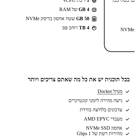
-⁦55.99⁩₪/חודש ל-2 שנים. בטלו בכל
1
ליבת vCPU
GB 4
של RAM
50 GB
שטח אחסון בדיסק NVMe
4 TB
רוחב פס
N
בכל תוכנית יש את
כל מה שאתם צריכים
ויותר
מנהל Docker
גישה מהירה ליומני קונטיינרים
עדכונים בלחיצה בודדת
מעבדי AMD EPYC
אחסון NVMe SSD
מהירות רשת של 1 Gbps