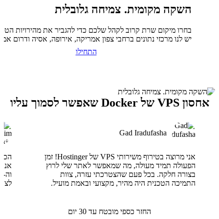
השקה מקומית. צמיחה גלובלית
בחרו מיקום שרת קרוב לקהל שלכם כדי להגביר את מהירויות הטעי
יש לנו מרכזי נתונים ברחבי צפון אמריקה, אירופה, אסיה ודרום אמר
התחילו
אחסון VPS של Docker שאפשר לסמוך עליו
Gad Iradufasha
אני מרוצה בטירוף משירותי VPS של Hostinger! זמן
הפעולה תמיד מעולה, מה שמאפשר לאתר שלי לרוץ
בצורה חלקה. בכל פעם שהצטרכתי עזרה, צוות
התמיכה הטכנית היה מהיר, מקצועי ובאמת מועיל.
לצוו
החזר כספי מובטח עד 30 יום