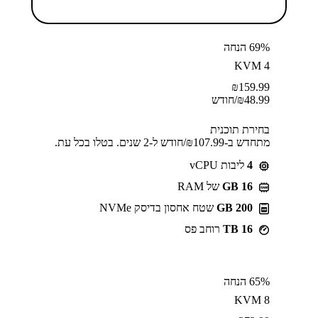
69% הנחה
KVM 4
₪
159.99
48.99
₪
/חודש
בחירת תוכנית
מתחדש ב-⁦107.99⁩₪/חודש ל-2 שנים. בטלו בכל עת.
4
ליבות vCPU
GB 16
של RAM
200 GB
שטח אחסון בדיסק NVMe
16 TB
רוחב פס
65% הנחה
KVM 8