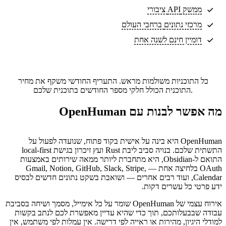
ממשק API ציבורי
מרכזי נתונים
ברחבי העולם
דומיין חינם לשנה אחת
כל התוכניות משולמות מראש. התעריף החודשי משקף את מחיר
התוכנית הכולל חלקי מספר החודשים בתוכנית שלכם.
מה אפשר לבנות עם OpenHuman
OpenHuman היא בינה על אישית בקוד פתוח, שנועדה לפעול על
התשתית שלכם. בנויה סביב ליבת Rust ועץ זיכרון בגישת local-first
התואם ל-Obsidian, היא מתחברת ליותר ממאה שירותים באמצעות
OAuth בלחיצה אחת — Gmail, Notion, GitHub, Slack, Stripe,
Calendar, ועוד רבים אחרים — ושואבת בשקט נתונים חדשים לבסיס
ידע פרטי כל עשרים דקות.
אירוח עצמי של OpenHuman שומר על כל אימייל, מסמך ושיחה בסביבת
עבודה שבבעלותכם, תוך כדי שהיא עדיין מאפשרת לכם לנתב בקשות
למודלי היגיון, מהירות או ראייה לפי דרישה. אין עמלות לפי משתמש, אין