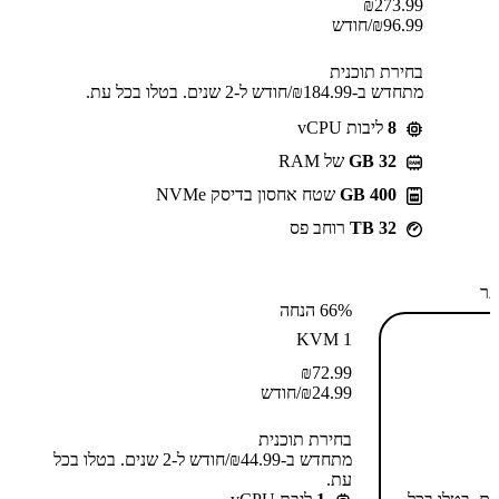
₪
273.99
96.99
₪
/חודש
בחירת תוכנית
מתחדש ב-⁦184.99⁩₪/חודש ל-2 שנים. בטלו בכל עת.
8
ליבות vCPU
GB 32
של RAM
400 GB
שטח אחסון בדיסק NVMe
32 TB
רוחב פס
תר
66% הנחה
KVM 1
₪
72.99
24.99
₪
/חודש
בחירת תוכנית
מתחדש ב-⁦44.99⁩₪/חודש ל-2 שנים. בטלו בכל
עת.