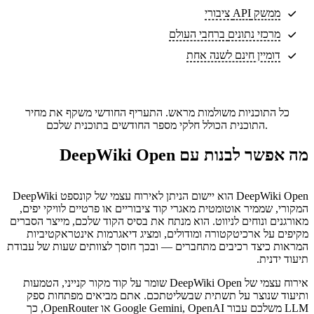
ממשק API ציבורי
מרכזי נתונים
ברחבי העולם
דומיין חינם לשנה אחת
כל התוכניות משולמות מראש. התעריף החודשי משקף את מחיר
התוכנית הכולל חלקי מספר החודשים בתוכנית שלכם.
מה אפשר לבנות עם DeepWiki Open
DeepWiki Open הוא יישום הניתן לאירוח עצמי של קונספט DeepWiki
המקורי, שממיר אוטומטית מאגרי קוד ציבוריים או פרטיים לוויקי יפים,
מאורגנים ונוחים לניווט. הוא מנתח את בסיס הקוד שלכם, מייצר הסברים
מקיפים על ארכיטקטורה ומודולים, ומציג דיאגרמות אינטראקטיביות
המראות כיצד רכיבים מתחברים — ובכך חוסך לצוותים שעות של עבודת
תיעוד ידנית.
אירוח עצמי של DeepWiki Open שומר על קוד מקור קנייני, הטמעות
ותיעוד שנוצר על תשתית שבשליטתכם. אתם מביאים מפתחות ספק
LLM משלכם עבור Google Gemini, OpenAI או OpenRouter, כך