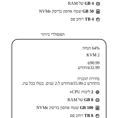
GB 4
של RAM
50 GB
שטח אחסון בדיסק NVMe
4 TB
רוחב פס
הפופולרי ביותר
64% הנחה
KVM 2
₪
90.99
32.99
₪
/חודש
בחירת תוכנית
מתחדש ב-⁦55.99⁩₪/חודש ל-2 שנים. בטלו בכל עת.
2
ליבות vCPU
GB 8
של RAM
100 GB
שטח אחסון בדיסק NVMe
8 TB
רוחב פס