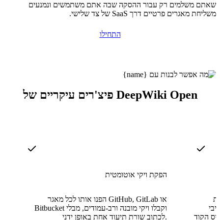
שאתם משלמים רק עבור ההסקה שבה אתם משתמשים ונמנעים
משליחת מאגרים פרטיים דרך SaaS של צד שלישי.
התחילו
פיצ'רים עיקריים של DeepWiki Open
הפקת ויקי אוטומטית
רוזה כדי
הפנו אותו לכל מאגר GitHub, GitLab או
יבי
Bitbucket וקבלו ויקי מובנה ורב-עמודים, מבלי
יס הקוד
לכתוב שורת תיעוד אחת באופן ידני.