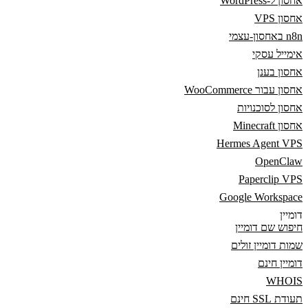
אחסון ל-WordPress
אחסון VPS
n8n באחסון-עצמי
אימייל עסקי
אחסון בענן
אחסון עבור WooCommerce
אחסון לסוכנויות
אחסון Minecraft
Hermes Agent VPS
OpenClaw
Paperclip VPS
Google Workspace
דומיין
חיפוש שם דומיין
שמות דומיין זולים
דומיין חינם
WHOIS
תעודת SSL חינם