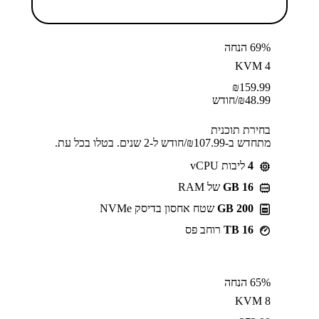
69% הנחה
KVM 4
₪
159.99
48.99
₪
/חודש
בחירת תוכנית
מתחדש ב-⁦107.99⁩₪/חודש ל-2 שנים. בטלו בכל עת.
4
ליבות vCPU
GB 16
של RAM
200 GB
שטח אחסון בדיסק NVMe
16 TB
רוחב פס
65% הנחה
KVM 8