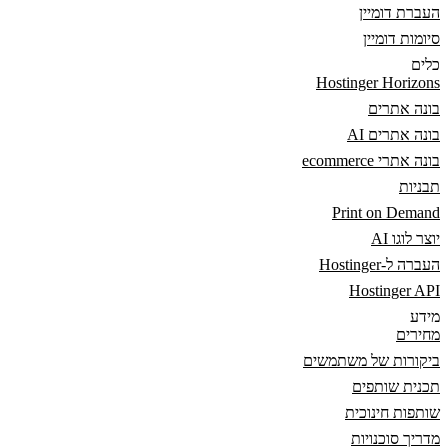
העברת דומיין
סיומות דומיין
כלים
Hostinger Horizons
בונה אתרים
בונה אתרים AI
בונה אתרי ecommerce
תבניות
Print on Demand
יוצר לוגו AI
העברה ל-Hostinger
Hostinger API
מידע
מחירים
ביקורות של משתמשים
תכנית שותפים
שותפות חינוכית
מדריך סוכנויות