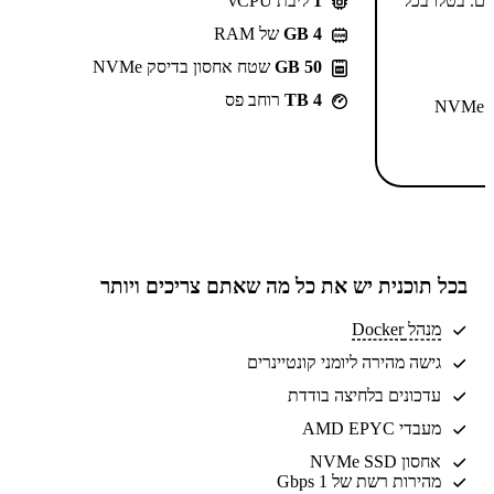
-⁦55.99⁩₪/חודש ל-2 שנים. בטלו בכל
1
ליבת vCPU
GB 4
של RAM
50 GB
שטח אחסון בדיסק NVMe
4 TB
רוחב פס
N
בכל תוכנית יש את
כל מה שאתם צריכים
ויותר
מנהל Docker
גישה מהירה ליומני קונטיינרים
עדכונים בלחיצה בודדת
מעבדי AMD EPYC
אחסון NVMe SSD
מהירות רשת של 1 Gbps