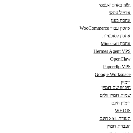
n8n באחסון-עצמי
אימייל עסקי
אחסון בענן
אחסון עבור WooCommerce
אחסון לסוכנויות
אחסון Minecraft
Hermes Agent VPS
OpenClaw
Paperclip VPS
Google Workspace
דומיין
חיפוש שם דומיין
שמות דומיין זולים
דומיין חינם
WHOIS
תעודת SSL חינם
העברת דומיין