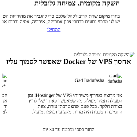
השקה מקומית. צמיחה גלובלית
בחרו מיקום שרת קרוב לקהל שלכם כדי להגביר את מהירויות הטעי
יש לנו מרכזי נתונים ברחבי צפון אמריקה, אירופה, אסיה ודרום אמר
התחילו
אחסון VPS של Docker שאפשר לסמוך עליו
Gad Iradufasha
אני מרוצה בטירוף משירותי VPS של Hostinger! זמן
הפעולה תמיד מעולה, מה שמאפשר לאתר שלי לרוץ
בצורה חלקה. בכל פעם שהצטרכתי עזרה, צוות
התמיכה הטכנית היה מהיר, מקצועי ובאמת מועיל.
לצוו
החזר כספי מובטח עד 30 יום