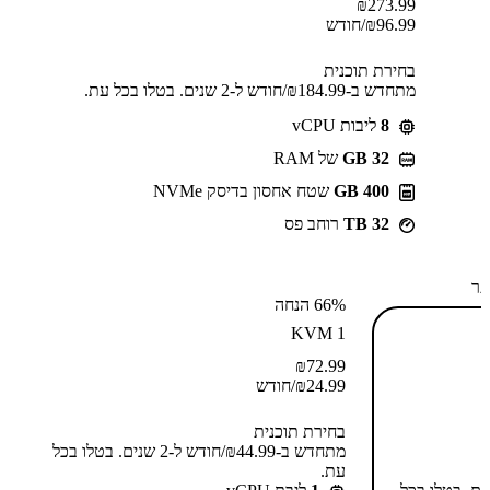
₪
273.99
96.99
₪
/חודש
בחירת תוכנית
מתחדש ב-⁦184.99⁩₪/חודש ל-2 שנים. בטלו בכל עת.
8
ליבות vCPU
GB 32
של RAM
400 GB
שטח אחסון בדיסק NVMe
32 TB
רוחב פס
תר
66% הנחה
KVM 1
₪
72.99
24.99
₪
/חודש
בחירת תוכנית
מתחדש ב-⁦44.99⁩₪/חודש ל-2 שנים. בטלו בכל
עת.