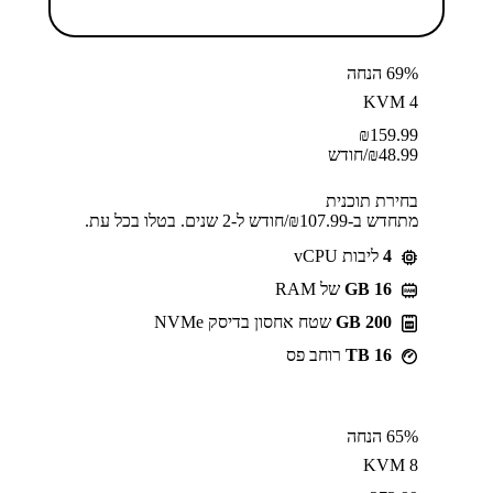
69% הנחה
KVM 4
₪
159.99
48.99
₪
/חודש
בחירת תוכנית
מתחדש ב-⁦107.99⁩₪/חודש ל-2 שנים. בטלו בכל עת.
4
ליבות vCPU
GB 16
של RAM
200 GB
שטח אחסון בדיסק NVMe
16 TB
רוחב פס
65% הנחה
KVM 8