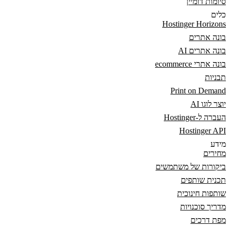
סיומות דומיין
כלים
Hostinger Horizons
בונה אתרים
בונה אתרים AI
בונה אתרי ecommerce
תבניות
Print on Demand
יוצר לוגו AI
העברה ל-Hostinger
Hostinger API
מידע
מחירים
ביקורות של משתמשים
תכנית שותפים
שותפות חינוכית
מדריך סוכנויות
מפת דרכים