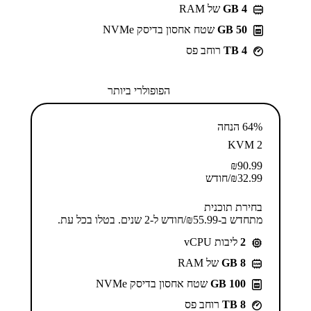
GB 4
של RAM
50 GB
שטח אחסון בדיסק NVMe
4 TB
רוחב פס
הפופולרי ביותר
64% הנחה
KVM 2
₪
90.99
32.99
₪
/חודש
בחירת תוכנית
מתחדש ב-⁦55.99⁩₪/חודש ל-2 שנים. בטלו בכל עת.
2
ליבות vCPU
GB 8
של RAM
100 GB
שטח אחסון בדיסק NVMe
8 TB
רוחב פס