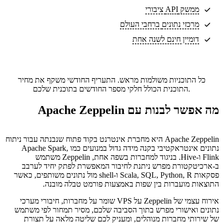
ממשק API ציבורי
מרכזי נתונים
ברחבי העולם
דומיין חינם לשנה אחת
כל התוכניות משולמות מראש. התעריף החודשי משקף את מחיר
התוכנית הכולל חלקי מספר החודשים בתוכנית שלכם.
מה אפשר לבנות עם Apache Zeppelin
Apache Zeppelin היא מחברת אינטרנט בקוד פתוח שנבנתה עבור ניתוח
נתונים אינטראקטיבי בקנה מידה גדול במנועים כמו Apache Spark,
Flink ו-Hive. בניגוד למחברות בשפה אחת, Zeppelin משתמש
ב-ארכיטקטורת מפרש ניתנת לחיבור המאפשרת לפתק יחיד לערבב
פסקאות Scala, SQL, Python, R ו-shell מול נתונים משותפים, כאשר
התוצאות מועברות בין שפות באמצעות פורמט טבלה מובנה.
אירוח עצמי של Zeppelin על VPS שומר על מחברות, חיבורי מערכי
נתונים ואישורי מפרש בתוך הסביבה שלכם, מסיר תמחור לפי משתמש
של שירותי מחברות מנוהלים, ומעניק לכם שליטה מלאה על תצורת