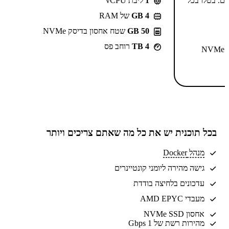
-⁦55.99⁩₪/חודש ל-2 שנים. בטלו בכל
1
ליבת vCPU
GB 4
של RAM
50 GB
שטח אחסון בדיסק NVMe
4 TB
רוחב פס
N
בכל תוכנית יש את
כל מה שאתם צריכים
ויותר
מנהל Docker
גישה מהירה ליומני קונטיינרים
עדכונים בלחיצה בודדת
מעבדי AMD EPYC
אחסון NVMe SSD
מהירות רשת של 1 Gbps