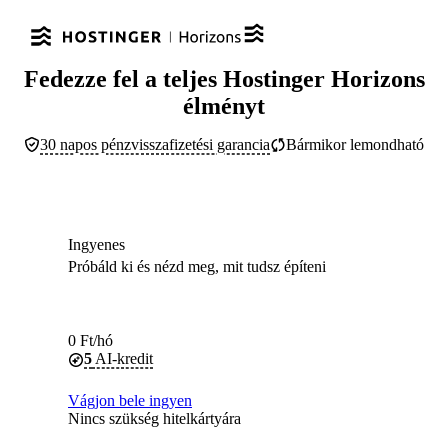
Fedezze fel a teljes Hostinger Horizons
élményt
30 napos pénzvisszafizetési garancia
Bármikor lemondható
Ingyenes
Próbáld ki és nézd meg, mit tudsz építeni
0
Ft
/hó
5
AI-kredit
Vágjon bele ingyen
Nincs szükség hitelkártyára