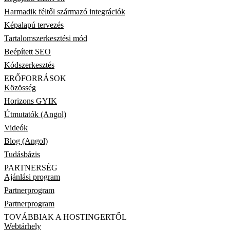
Harmadik féltől származó integrációk
Képalapú tervezés
Tartalomszerkesztési mód
Beépített SEO
Kódszerkesztés
ERŐFORRÁSOK
Közösség
Horizons GYIK
Útmutatók (Angol)
Videók
Blog (Angol)
Tudásbázis
PARTNERSÉG
Ajánlási program
Partnerprogram
Partnerprogram
TOVÁBBIAK A HOSTINGERTŐL
Webtárhely