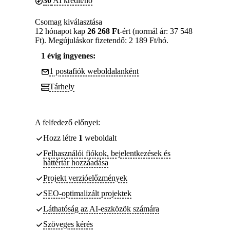
30
AI kredit/hó
Csomag kiválasztása
12 hónapot kap
26 268 Ft
-ért (normál ár: 37 548
Ft). Megújuláskor fizetendő: 2 189 Ft/hó.
1 évig ingyenes:
1 postafiók weboldalanként
Tárhely
A felfedező előnyei:
Hozz létre
1
weboldalt
Felhasználói fiókok, bejelentkezések és
háttértár hozzáadása
Projekt verzióelőzmények
SEO-optimalizált projektek
Láthatóság az AI-eszközök számára
Szöveges kérés