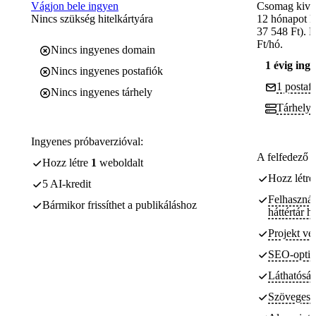
Vágjon bele ingyen
Csomag kivál
Nincs szükség hitelkártyára
12 hónapot 
37 548 Ft). 
Ft/hó.
Nincs ingyenes domain
1 évig ing
Nincs ingyenes postafiók
1 postaf
Nincs ingyenes tárhely
Tárhely
Ingyenes próbaverzióval:
A felfedező e
Hozz létre
1
weboldalt
Hozz létr
5 AI-kredit
Felhasznál
Bármikor frissíthet a publikáláshoz
háttértár 
Projekt v
SEO-optima
Láthatósá
Szöveges 