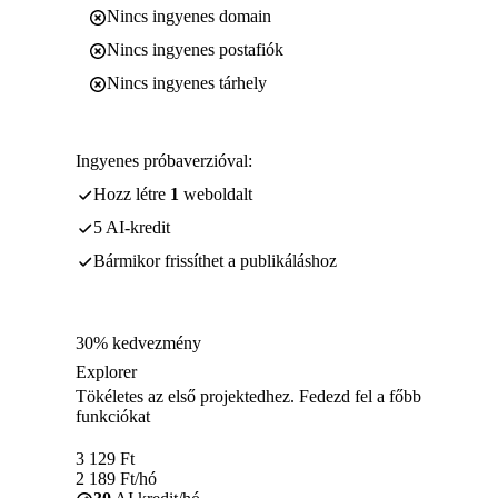
Nincs ingyenes domain
Nincs ingyenes postafiók
Nincs ingyenes tárhely
Ingyenes próbaverzióval:
Hozz létre
1
weboldalt
5 AI-kredit
Bármikor frissíthet a publikáláshoz
30% kedvezmény
Explorer
Tökéletes az első projektedhez. Fedezd fel a főbb
funkciókat
3 129
Ft
2 189
Ft
/hó