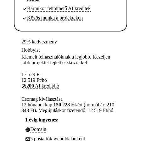
Bármikor feltölthető AI kreditek
Közös munka a projekteken
29% kedvezmény
Hobbyist
Kiemelt felhasználóknak a legjobb. Kezeljen
több projektet fejlett eszközökkel
17 529
Ft
12 519
Ft
/hó
200
AI kredit/hó
Csomag kiválasztása
12 hónapot kap
150 228 Ft
-ért (normál ár: 210
348 Ft). Megújuláskor fizetendő: 12 519 Ft/hó.
1 évig ingyenes:
Domain
5 postafiók weboldalanként