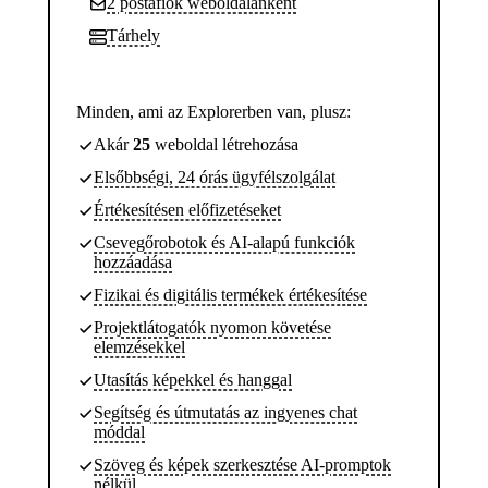
2 postafiók weboldalanként
Tárhely
Minden, ami az Explorerben van, plusz:
Akár
25
weboldal létrehozása
Elsőbbségi, 24 órás ügyfélszolgálat
Értékesítésen előfizetéseket
Csevegőrobotok és AI-alapú funkciók
hozzáadása
Fizikai és digitális termékek értékesítése
Projektlátogatók nyomon követése
elemzésekkel
Utasítás képekkel és hanggal
Segítség és útmutatás az ingyenes chat
móddal
Szöveg és képek szerkesztése AI-promptok
nélkül