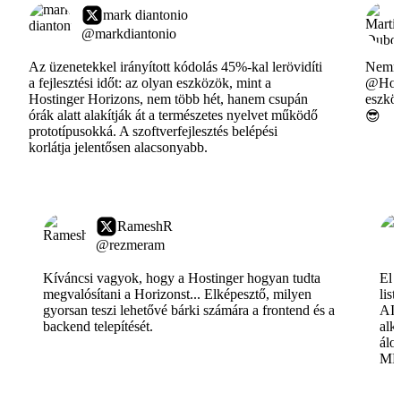
mark diantonio
@markdiantonio
Az üzenetekkel irányított kódolás 45%-kal lerövidíti
Nemrég
a fejlesztési időt: az olyan eszközök, mint a
@Host
Hostinger Horizons, nem több hét, hanem csupán
eszköz
órák alatt alakítják át a természetes nyelvet működő
😎
prototípusokká. A szoftverfejlesztés belépési
korlátja jelentősen alacsonyabb.
RameshR
@rezmeram
Kíváncsi vagyok, hogy a Hostinger hogyan tudta
El 
megvalósítani a Horizonst... Elképesztő, milyen
lis
gyorsan teszi lehetővé bárki számára a frontend és a
AI-
backend telepítését.
alk
álo
ME