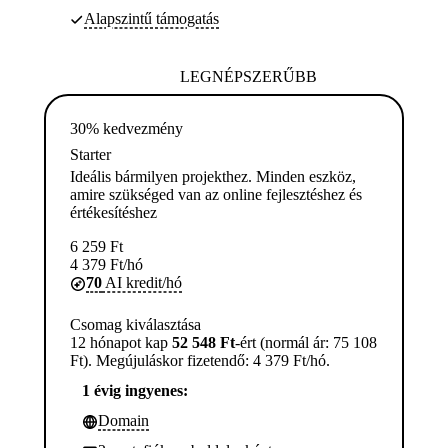
Alapszintű támogatás
LEGNÉPSZERŰBB
30% kedvezmény
Starter
Ideális bármilyen projekthez. Minden eszköz,
amire szükséged van az online fejlesztéshez és
értékesítéshez
6 259
Ft
4 379
Ft
/hó
70
AI kredit/hó
Csomag kiválasztása
12 hónapot kap
52 548 Ft
-ért (normál ár: 75 108
Ft). Megújuláskor fizetendő: 4 379 Ft/hó.
1 évig ingyenes:
Domain