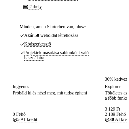
Tárhely
Minden, ami a Starterben van, plusz:
Akár
50
weboldal létrehozása
Kódszerkesztő
Projektek másolása sablonként való
használatra
30% kedvez
Ingyenes
Explorer
Próbáld ki és nézd meg, mit tudsz építeni
Tökéletes az 
a főbb funkc
3 129
Ft
0
Ft
/hó
2 189
Ft
/hó
5
AI-kredit
30
AI kred