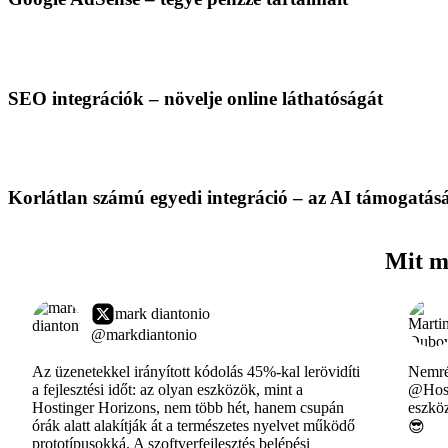
SEO integrációk – növelje online láthatóságát
Korlátlan számú egyedi integráció – az AI támogatás
Mit m
mark diantonio
@markdiantonio
Az üzenetekkel irányított kódolás 45%-kal lerövidíti
Nemrég
a fejlesztési időt: az olyan eszközök, mint a
@Host
Hostinger Horizons, nem több hét, hanem csupán
eszköz
órák alatt alakítják át a természetes nyelvet működő
😎
prototípusokká. A szoftverfejlesztés belépési