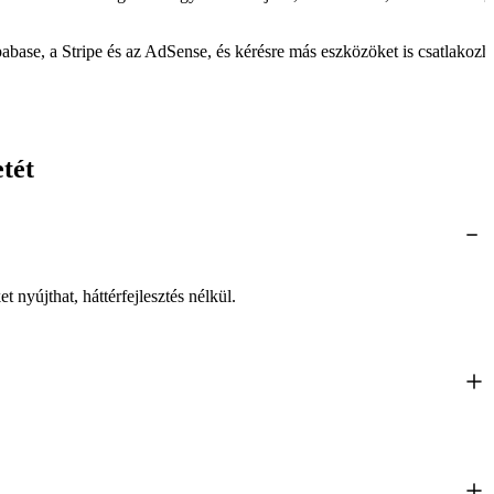
pabase, a Stripe és az AdSense, és kérésre más eszközöket is csatlakozha
etét
nyújthat, háttérfejlesztés nélkül.