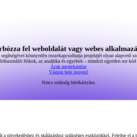
rbózza fel weboldalát vagy webes alkalmazá
segítségével könnyedén összekapcsolhatja projektjét olyan alapvető szo
 felhasználói fiókok, az analitika és egyebek – mindezt egyetlen sor kód 
Árak megtekintése
Vágjon bele ingyen!
Nincs szükség hitelkártyára.
a növekedéshez és skálázáshoz szükséges eszközökkel. Felejtse el a tec