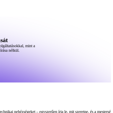
sát
lgáltatásokkal, mint a
írása nélkül.
hnikai nehézségeket – egyszerűen írja le, mit szeretne, és a mesterség