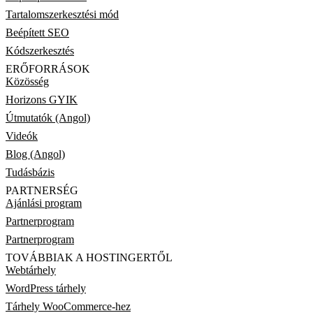
Tartalomszerkesztési mód
Beépített SEO
Kódszerkesztés
ERŐFORRÁSOK
Közösség
Horizons GYIK
Útmutatók (Angol)
Videók
Blog (Angol)
Tudásbázis
PARTNERSÉG
Ajánlási program
Partnerprogram
Partnerprogram
TOVÁBBIAK A HOSTINGERTŐL
Webtárhely
WordPress tárhely
Tárhely WooCommerce-hez