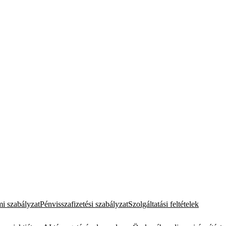
i szabályzat
Pénvisszafizetési szabályzat
Szolgáltatási feltételek