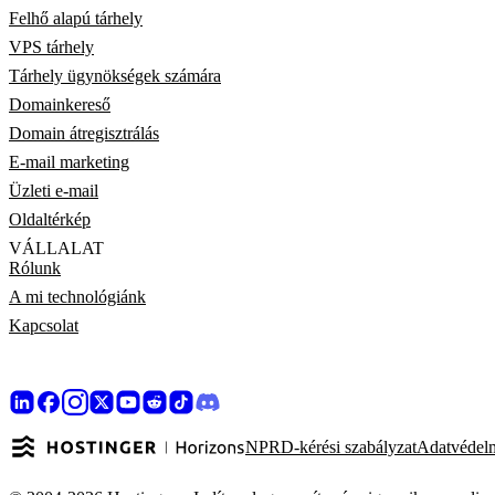
Felhő alapú tárhely
VPS tárhely
Tárhely ügynökségek számára
Domainkereső
Domain átregisztrálás
E-mail marketing
Üzleti e-mail
Oldaltérkép
VÁLLALAT
Rólunk
A mi technológiánk
Kapcsolat
NPRD-kérési szabályzat
Adatvédelm