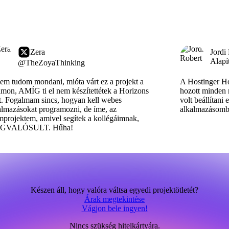
Zera
Jordi
Alapí
@TheZoyaThinking
sem tudom mondani, mióta várt ez a projekt a
A Hostinger Ho
támon, AMÍG ti el nem készítettétek a Horizons
hozott minden 
t. Fogalmam sincs, hogyan kell webes
volt beállítan
almazásokat programozni, de íme, az
alkalmazásomba
mprojektem, amivel segítek a kollégáimnak,
GVALÓSULT. Hűha!
Készen áll, hogy valóra váltsa egyedi projektötletét?
Árak megtekintése
Vágjon bele ingyen!
Nincs szükség hitelkártyára.