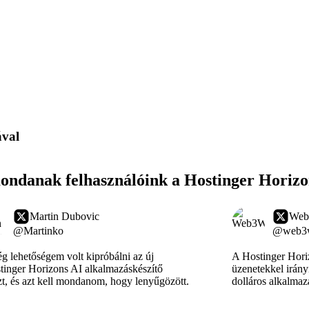
ával
ondanak felhasználóink a Hostinger Horizo
Martin Dubovic
Web
@Martinko
@web3w
 lehetőségem volt kipróbálni az új
A Hostinger Hori
inger Horizons AI alkalmazáskészítő
üzenetekkel irány
t, és azt kell mondanom, hogy lenyűgözött.
dolláros alkalmaz