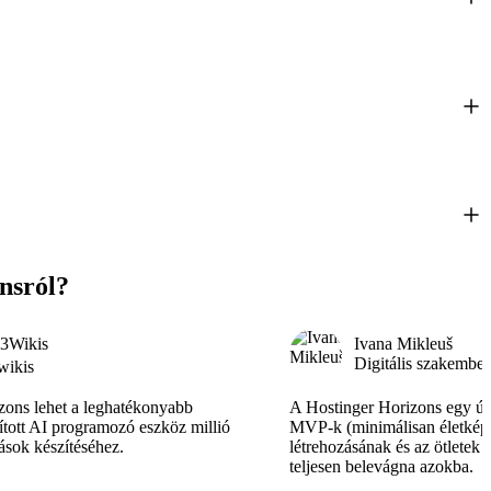
nsról?
3Wikis
Ivana Mikleuš
Digitális szakember
ikis
zons lehet a leghatékonyabb
A Hostinger Horizons egy új
ított AI programozó eszköz millió
MVP-k (minimálisan életkép
ások készítéséhez.
létrehozásának és az ötletek t
teljesen belevágna azokba.