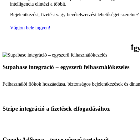
intelligencia elintézi a többit.
Bejelentkezési, fizetési vagy bevételszerzési lehetőséget szeretne
Vágjon bele ingyen!
Így
Supabase integráció – egyszerű felhasználókezelés
Felhasználói fiókok hozzáadása, biztonságos bejelentkezések és dinami
Stripe integráció a fizetések elfogadásához
Google AdSense – tegye pénzzé tartalmait