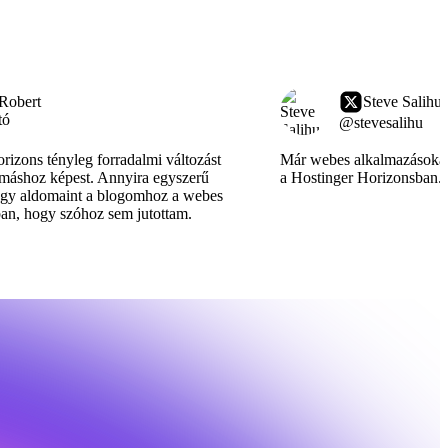
 Robert
Steve Salihu
tó
@stevesalihu
rizons tényleg forradalmi változást
Már webes alkalmazásokat 
máshoz képest. Annyira egyszerű
a Hostinger Horizonsban.
i egy aldomaint a blogomhoz a webes
n, hogy szóhoz sem jutottam.