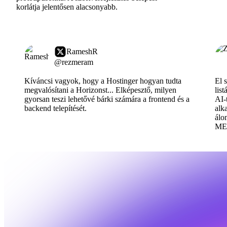
korlátja jelentősen alacsonyabb.
RameshR
@rezmeram
Kíváncsi vagyok, hogy a Hostinger hogyan tudta
El 
megvalósítani a Horizonst... Elképesztő, milyen
lis
gyorsan teszi lehetővé bárki számára a frontend és a
AI-
backend telepítését.
alk
álo
ME