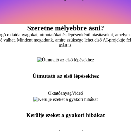
Szeretne mélyebbre ásni?
ogó oktatóanyagokat, útmutatókat és lépésenkénti utasításokat, amelyekk
é válhat. Mindent megadunk, amire szüksége lehet első AI-projektje fel
mást is.
Útmutató az első lépésekhez
Oktatóanyag
Videó
Kerülje ezeket a gyakori hibákat