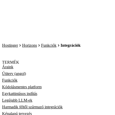
Hostinger
Horizons
Funkciók
Integrációk
TERMÉK
Áraink
Útiterv (angol)
Funkciók
Kódolásmentes platform
Egykattintásos indítás
Legújabb LLM-ek
Harmadik féltől származó integrációk
Képalapú tervezés