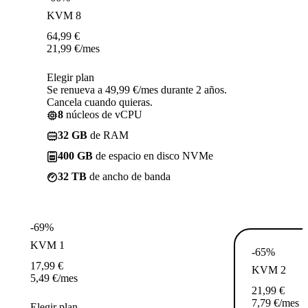
KVM 8
64,99
€
21,99
€
/mes
Elegir plan
Se renueva a 49,99 €/mes durante 2 años.
Cancela cuando quieras.
8
núcleos de vCPU
32 GB
de RAM
400 GB
de espacio en disco NVMe
32 TB
de ancho de banda
-69%
KVM 1
-65%
17,99
€
KVM 2
5,49
€
/mes
21,99
€
7,79
€
/mes
Elegir plan