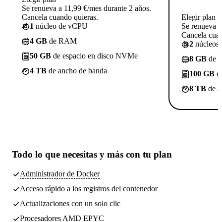
Se renueva a 11,99 €/mes durante 2 años.
Cancela cuando quieras.
Elegir plan
1
núcleo de vCPU
Se renueva a
Cancela cuan
4 GB
de RAM
2
núcleos
50 GB
de espacio en disco NVMe
8 GB
de 
4 TB
de ancho de banda
100 GB
de
8 TB
de a
Todo lo que necesitas
y más con tu plan
Administrador de Docker
Acceso rápido a los registros del contenedor
Actualizaciones con un solo clic
Procesadores AMD EPYC