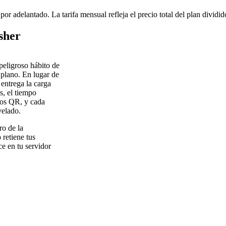
or adelantado. La tarifa mensual refleja el precio total del plan dividi
sher
peligroso hábito de
 plano. En lugar de
entrega la carga
s, el tiempo
gos QR, y cada
velado.
ro de la
 retiene tus
ce en tu servidor