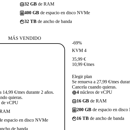
32 GB
de RAM
400 GB
de espacio en disco NVMe
32 TB
de ancho de banda
MÁS VENDIDO
-69%
KVM 4
35,99
€
10,99
€
/mes
Elegir plan
Se renueva a 27,99 €/mes duran
Cancela cuando quieras.
a 14,99 €/mes durante 2 años.
4
núcleos de vCPU
ndo quieras.
16 GB
de RAM
s de vCPU
200 GB
de espacio en disc
 RAM
16 TB
de ancho de banda
e espacio en disco NVMe
ancho de banda