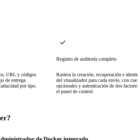
Registro de auditoría completo
vos, URL y códigos
Rastrea la creación, recuperación e identi
jo de entrega
del visualizador para cada envío, con cuen
caducidad por tipo.
opcionales y autenticación de dos factores
el panel de control.
ger?
dministrador de Docker integrado