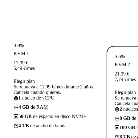
-69%
KVM 1
-65%
17,99
€
KVM 2
5,49
€
/mes
21,99
€
7,79
€
/mes
Elegir plan
Se renueva a 11,99 €/mes durante 2 años.
Cancela cuando quieras.
Elegir plan
1
núcleo de vCPU
Se renueva 
Cancela cua
4 GB
de RAM
2
núcleo
50 GB
de espacio en disco NVMe
8 GB
de
4 TB
de ancho de banda
100 GB
d
8 TB
de 