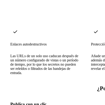
Enlaces autodestructivos
Protecció
Las URLs de un solo uso caducan después de
Añade una
un número configurado de vistas o un período
además d
de tiempo, por lo que los secretos no pueden
intercept
ser releídos o filtrados de las bandejas de
revelar el
entrada.
¿Po
Publica con un clic