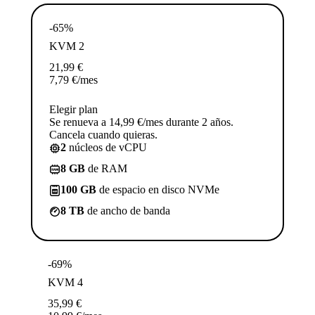
-65%
KVM 2
21,99
€
7,79
€
/mes
Elegir plan
Se renueva a 14,99 €/mes durante 2 años.
Cancela cuando quieras.
2
núcleos de vCPU
8 GB
de RAM
100 GB
de espacio en disco NVMe
8 TB
de ancho de banda
-69%
KVM 4
35,99
€