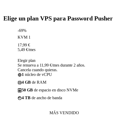
Elige un plan VPS para Password Pusher
-69%
KVM 1
17,99
€
5,49
€
/mes
Elegir plan
Se renueva a 11,99 €/mes durante 2 años.
Cancela cuando quieras.
1
núcleo de vCPU
4 GB
de RAM
50 GB
de espacio en disco NVMe
4 TB
de ancho de banda
MÁS VENDIDO