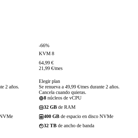
-66%
KVM 8
64,99
€
21,99
€
/mes
Elegir plan
te 2 años.
Se renueva a 49,99 €/mes durante 2 años.
Cancela cuando quieras.
8
núcleos de vCPU
32 GB
de RAM
o NVMe
400 GB
de espacio en disco NVMe
32 TB
de ancho de banda