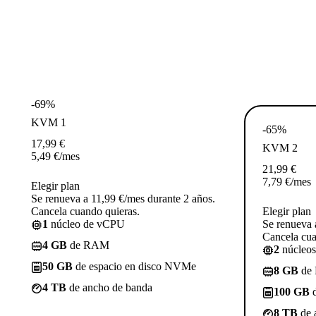
-69%
KVM 1
-65%
17,99
€
KVM 2
5,49
€
/mes
21,99
€
7,79
€
/mes
Elegir plan
Se renueva a 11,99 €/mes durante 2 años.
Cancela cuando quieras.
Elegir plan
1
núcleo de vCPU
Se renueva 
Cancela cua
4 GB
de RAM
2
núcleo
50 GB
de espacio en disco NVMe
8 GB
de
4 TB
de ancho de banda
100 GB
d
8 TB
de 