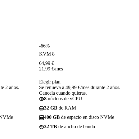
-66%
KVM 8
64,99
€
21,99
€
/mes
Elegir plan
te 2 años.
Se renueva a 49,99 €/mes durante 2 años.
Cancela cuando quieras.
8
núcleos de vCPU
32 GB
de RAM
o NVMe
400 GB
de espacio en disco NVMe
32 TB
de ancho de banda