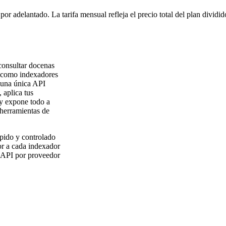
or adelantado. La tarifa mensual refleja el precio total del plan dividi
onsultar docenas
 como indexadores
 una única API
 aplica tus
 y expone todo a
 herramientas de
pido y controlado
dor a cada indexador
a API por proveedor