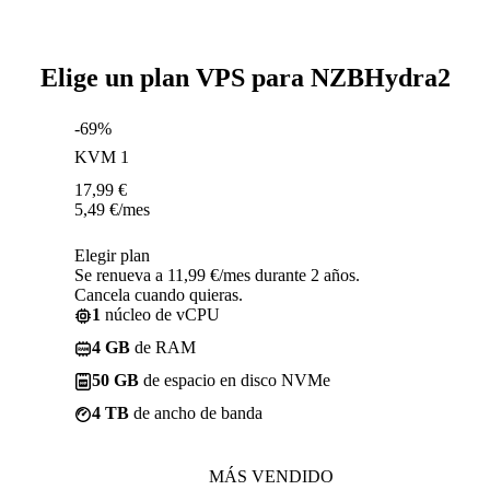
Elige un plan VPS para NZBHydra2
-69%
KVM 1
17,99
€
5,49
€
/mes
Elegir plan
Se renueva a 11,99 €/mes durante 2 años.
Cancela cuando quieras.
1
núcleo de vCPU
4 GB
de RAM
50 GB
de espacio en disco NVMe
4 TB
de ancho de banda
MÁS VENDIDO