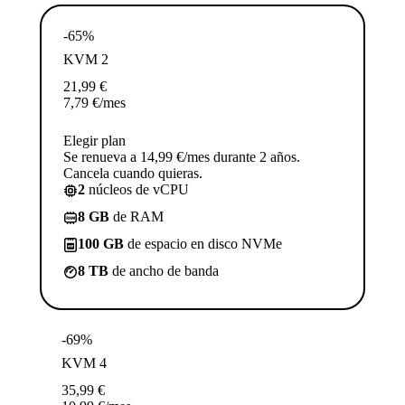
-65%
KVM 2
21,99
€
7,79
€
/mes
Elegir plan
Se renueva a 14,99 €/mes durante 2 años.
Cancela cuando quieras.
2
núcleos de vCPU
8 GB
de RAM
100 GB
de espacio en disco NVMe
8 TB
de ancho de banda
-69%
KVM 4
35,99
€