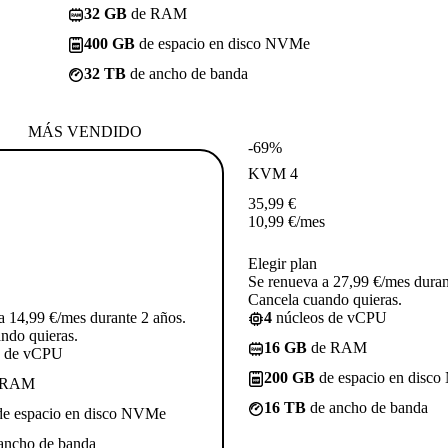
32 GB
de RAM
400 GB
de espacio en disco NVMe
32 TB
de ancho de banda
MÁS VENDIDO
-69%
KVM 4
35,99
€
10,99
€
/mes
Elegir plan
Se renueva a 27,99 €/mes duran
Cancela cuando quieras.
a 14,99 €/mes durante 2 años.
4
núcleos de vCPU
ndo quieras.
16 GB
de RAM
s de vCPU
200 GB
de espacio en disc
 RAM
16 TB
de ancho de banda
e espacio en disco NVMe
ancho de banda