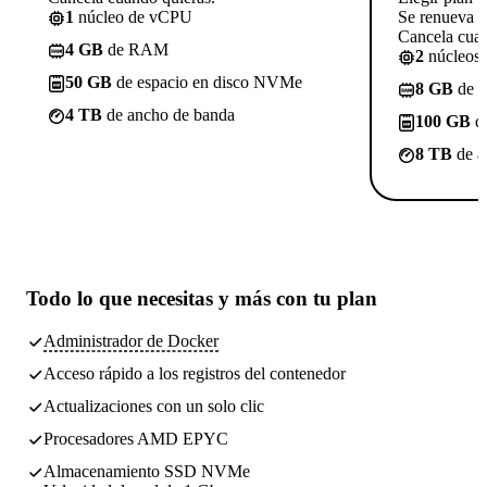
1
núcleo de vCPU
Se renueva a
Cancela cuan
4 GB
de RAM
2
núcleos
50 GB
de espacio en disco NVMe
8 GB
de 
4 TB
de ancho de banda
100 GB
de
8 TB
de a
Todo lo que necesitas
y más con tu plan
Administrador de Docker
Acceso rápido a los registros del contenedor
Actualizaciones con un solo clic
Procesadores AMD EPYC
Almacenamiento SSD NVMe