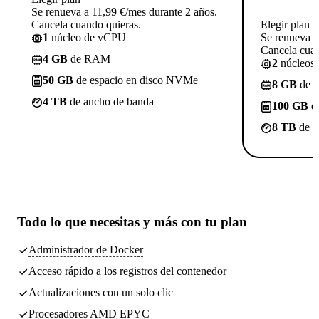
Se renueva a 11,99 €/mes durante 2 años.
Cancela cuando quieras.
Elegir plan
1
núcleo de vCPU
Se renueva a
Cancela cuan
4 GB
de RAM
2
núcleos
50 GB
de espacio en disco NVMe
8 GB
de 
4 TB
de ancho de banda
100 GB
de
8 TB
de a
Todo lo que necesitas
y más con tu plan
Administrador de Docker
Acceso rápido a los registros del contenedor
Actualizaciones con un solo clic
Procesadores AMD EPYC