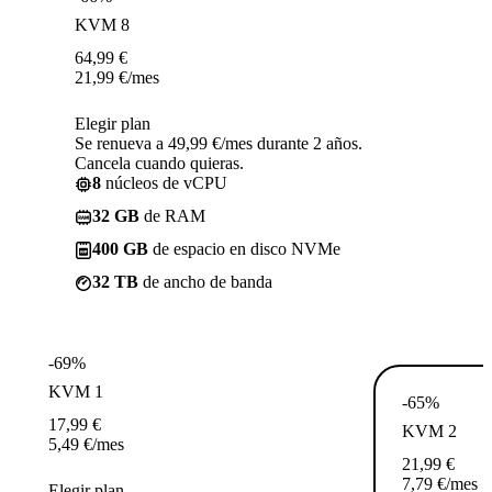
KVM 8
64,99
€
21,99
€
/mes
Elegir plan
Se renueva a 49,99 €/mes durante 2 años.
Cancela cuando quieras.
8
núcleos de vCPU
32 GB
de RAM
400 GB
de espacio en disco NVMe
32 TB
de ancho de banda
-69%
KVM 1
-65%
17,99
€
KVM 2
5,49
€
/mes
21,99
€
7,79
€
/mes
Elegir plan