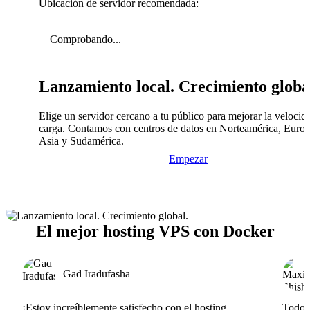
Ubicación de servidor recomendada:
Comprobando...
Lanzamiento local. Crecimiento globa
Elige un servidor cercano a tu público para mejorar la velocid
carga. Contamos con centros de datos en Norteamérica, Europ
Asia y Sudamérica.
Empezar
El mejor hosting VPS con Docker
Gad Iradufasha
¡Estoy increíblemente satisfecho con el hosting
Todo v