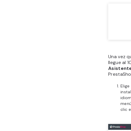
Una vez qu
llegue al 
Asistente
PrestaSho
Elige
insta
idiom
menú
clic 