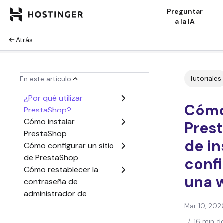
Preguntar
a la IA
Atrás
Tutoriales
En este artículo
¿Por qué utilizar
Cómo
PrestaShop?
Cómo instalar
Prest
PrestaShop
de in
Cómo configurar un sitio
de PrestaShop
conf
Cómo restablecer la
una 
contraseña de
administrador de
PrestaShop
Mar 10, 202
Cómo cambiar el nombre
/
16 min d