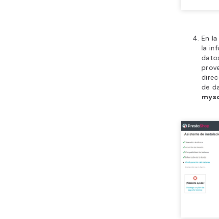
En la
la in
datos
prove
direc
de d
mysq