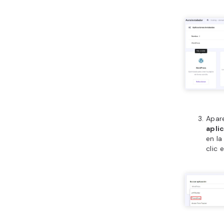
Apar
apli
en la
clic 