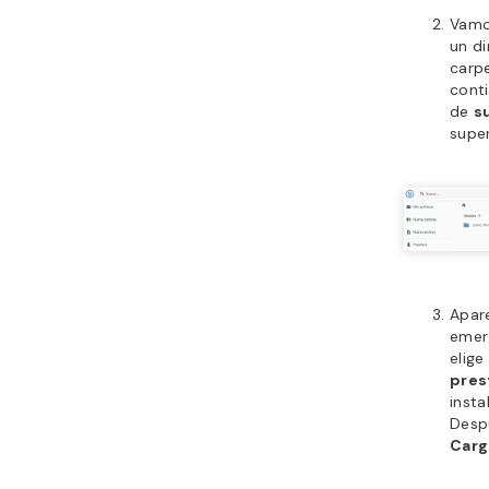
Vamo
un di
carp
conti
de
s
super
Apar
emerg
elige
pres
insta
Despu
Carg