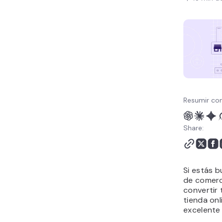
de dominio de
PrestaShop
Conclusión
Instalar PrestaShop -
Preguntas frecuentes
Resumir con
Share:
Si estás 
de comerci
convertir
tienda onl
excelente