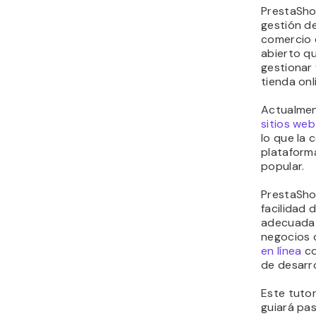
PrestaSho
gestión d
comercio 
abierto qu
gestionar 
tienda onl
Actualme
sitios web
lo que la 
plataform
popular.
PrestaSho
facilidad 
adecuada 
negocios 
en línea
co
de desarro
Este tutor
guiará pa