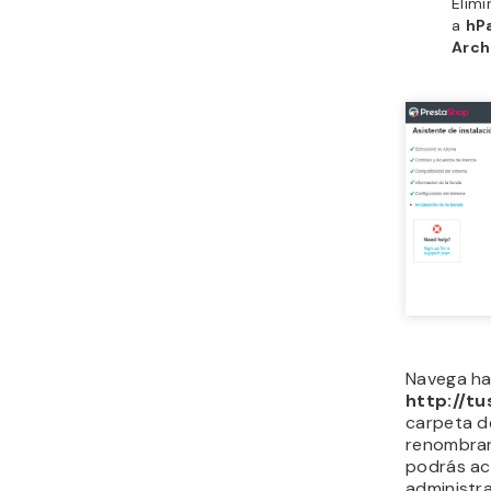
Elimi
a
hP
Arch
Navega ha
http://t
carpeta d
renombra
podrás ac
administra