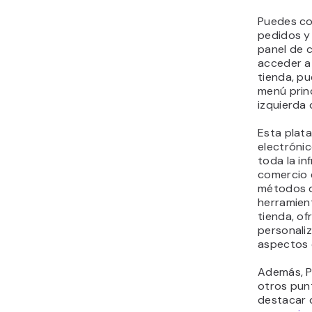
Puedes con
pedidos y
panel de c
acceder a
tienda, pu
menú princ
izquierda 
Esta plat
electróni
toda la in
comercio 
métodos d
herramien
tienda, of
personaliz
aspectos 
Además, P
otros pun
destacar 