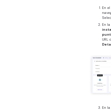
En el
nave
Sele
En l
inst
punt
URL 
Deta
En l