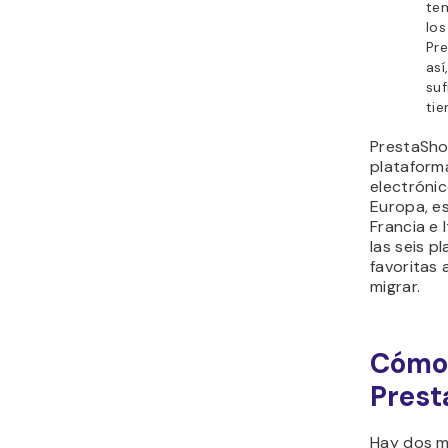
tem
lo
Pr
así
suf
tie
PrestaSho
plataform
electróni
Europa, e
Francia e 
las seis 
favoritas 
migrar.
Cómo 
Prest
Hay dos m