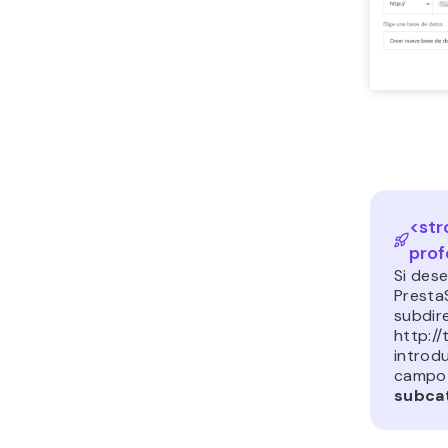
<str
prof
Si dese
Presta
subdir
http://
introd
camp
subca