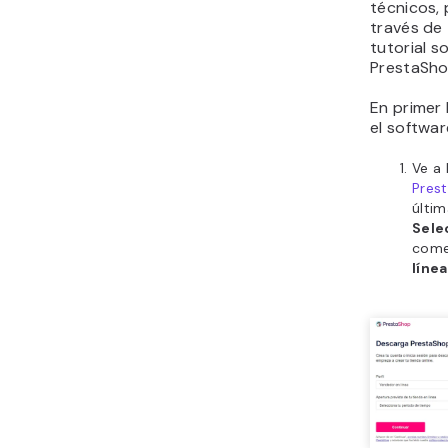
técnicos,
través de
tutorial s
PrestaSh
En primer
el softwa
Ve a 
Pres
últim
Selec
come
línea