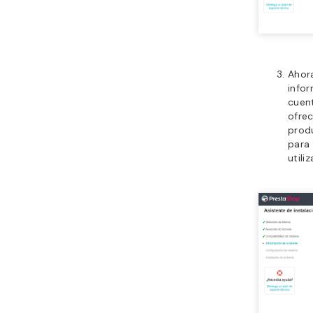
Ahora
infor
cuen
ofrec
prod
para
utili