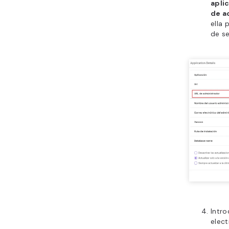
apli
de a
ella 
de s
Intro
elect