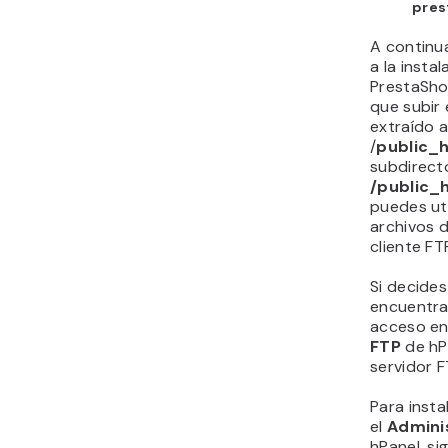
pres
A continu
a la instal
PrestaSho
que subir 
extraído a
/
public_
subdirect
/public_
puedes uti
archivos d
cliente F
Si decides 
encuentra
acceso en
FTP
de hP
servidor F
Para insta
el
Admini
hPanel, si