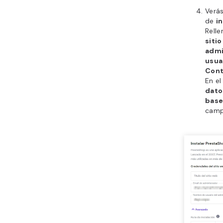
Verá
de
i
Rell
sitio
admi
usua
Cont
En e
dato
base
camp