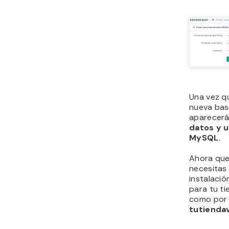
Una vez q
nueva bas
aparecerá
datos y u
MySQL
.
Ahora que
necesitas 
instalació
para tu ti
como por 
tutienda