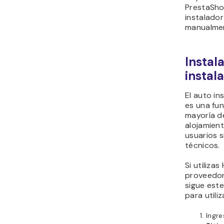
PrestaSho
instalado
manualme
Instal
instal
El auto i
es una fun
mayoría d
alojamien
usuarios 
técnicos.
Si utiliza
proveedo
sigue este
para utiliz
Ingre