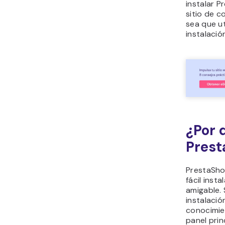
instalar P
sitio de c
sea que ut
instalaci
¿Por q
Prest
PrestaSho
fácil insta
amigable.
instalació
conocimie
panel prin