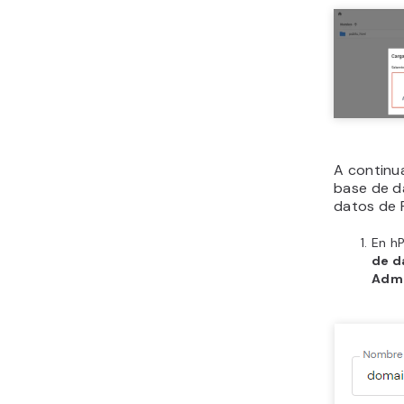
A continu
base de d
datos de 
En hP
de d
Admi