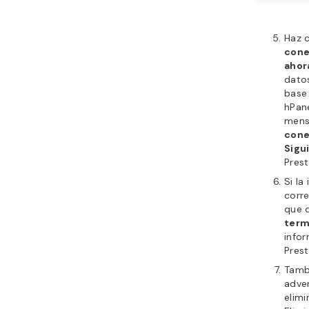
Haz c
cone
ahor
datos
base
hPane
mens
cone
Sigu
Pres
Si la
corr
que 
term
info
Pres
Tamb
adver
elimi