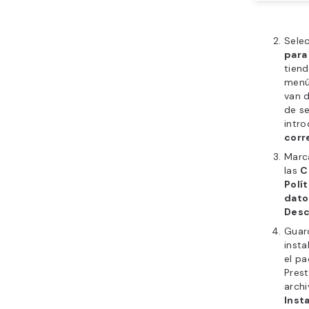
Sele
para
tiend
menú
van 
de se
intr
corr
Marca
las
C
Polí
dato
Desc
Guar
insta
el pa
Pres
arch
Inst