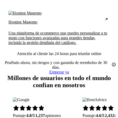
Hosting Magento
Una plataforma de ecommerce que puedes personalizar a tu
gusto con funciones avanzadas para grandes tiendas,
incluida la gestión detallada del catálogo.
Atención al cliente las 24 horas para triunfar online
Pruébalo ahora, sin riesgos y con garantía de reembolso de 30
días.
Empezar ya
Millones de usuarios en todo el mundo
confían en nosotros
Puntaje:
4.8/5
1,237
opiniones
Puntaje:
4.6/5
2,432
op