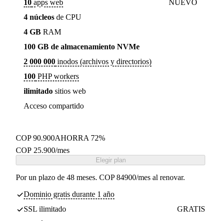
10
apps web
NUEVO
4 núcleos
de CPU
4 GB
RAM
100 GB de almacenamiento NVMe
2 000 000
inodos (archivos y directorios)
100
PHP workers
ilimitado
sitios web
Acceso compartido
COP 90.900
AHORRA 72%
COP
25.900
/mes
Elegir plan
Por un plazo de 48 meses. COP 84900/mes al renovar.
Dominio gratis durante 1 año
SSL ilimitado
GRATIS