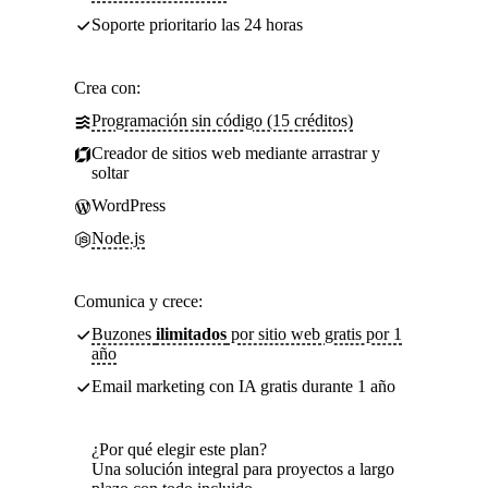
Soporte prioritario las 24 horas
Crea con:
Programación sin código (15 créditos)
Creador de sitios web mediante arrastrar y
soltar
WordPress
Node.js
Comunica y crece:
Buzones
ilimitados
por sitio web gratis por 1
año
Email marketing con IA gratis durante 1 año
¿Por qué elegir este plan?
Una solución integral para proyectos a largo