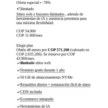
Oferta especial • -78%
Ilimitado
Sitios web y buzones ilimitados
, además de
herramientas de IA y asistencia prioritaria para
una máxima flexibilidad.
COP
54.900
COP
11.900
/mes
Elegir plan
Obtén 48 meses por
COP 571.200
(valorado en
COP 2.635.200). Se renueva por COP
43.900/mes.
ilimitado
sitios web
Dominio gratis durante 1 año
50 GB de almacenamiento NVMe
Respaldos diarios + restauración fácil de datos
CDN incluido
Ecommerce integrado
Herramientas de IA