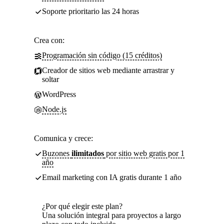
Soporte prioritario las 24 horas
Crea con:
Programación sin código (15 créditos)
Creador de sitios web mediante arrastrar y
soltar
WordPress
Node.js
Comunica y crece:
Buzones
ilimitados
por sitio web gratis por 1
año
Email marketing con IA gratis durante 1 año
¿Por qué elegir este plan?
Una solución integral para proyectos a largo