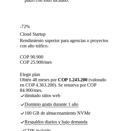
plazo con todo incluido.
-72%
Cloud Startup
Rendimiento superior para agencias o proyectos
con alto tráfico.
COP
90.900
COP
25.900
/mes
Elegir plan
Obtén 48 meses por
COP 1.243.200
(valorado
en COP 4.363.200). Se renueva por COP
84.900/mes.
ilimitado sitios web
Dominio gratis durante 1 año
100 GB de almacenamiento NVMe
Respaldos diarios y bajo demanda
CDN incluido