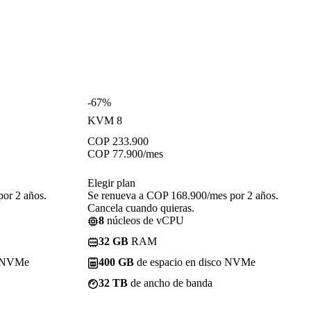
-67%
KVM 8
COP
233.900
COP
77.900
/mes
Elegir plan
or 2 años.
Se renueva a COP 168.900/mes por 2 años.
Cancela cuando quieras.
8
núcleos de vCPU
32 GB
RAM
o NVMe
400 GB
de espacio en disco NVMe
32 TB
de ancho de banda