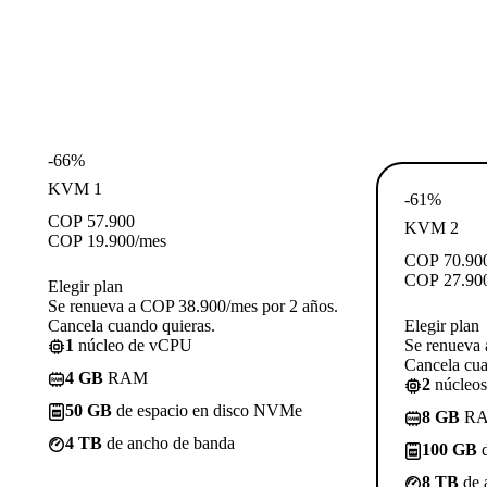
-66%
KVM 1
-61%
COP
57.900
KVM 2
COP
19.900
/mes
COP
70.90
COP
27.90
Elegir plan
Se renueva a COP 38.900/mes por 2 años.
Cancela cuando quieras.
Elegir plan
1
núcleo de vCPU
Se renueva 
Cancela cua
4 GB
RAM
2
núcleo
50 GB
de espacio en disco NVMe
8 GB
R
4 TB
de ancho de banda
100 GB
d
8 TB
de 