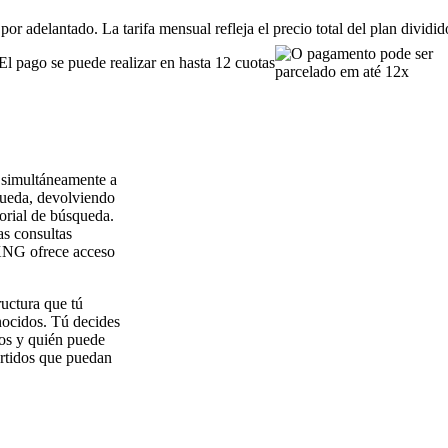
or adelantado. La tarifa mensual refleja el precio total del plan dividi
El pago se puede realizar en hasta 12 cuotas
 simultáneamente a
ueda, devolviendo
torial de búsqueda.
as consultas
rXNG ofrece acceso
ructura que tú
onocidos. Tú decides
dos y quién puede
artidos que puedan