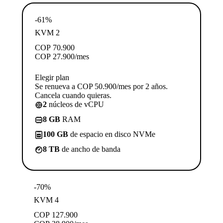
-61%
KVM 2
COP
70.900
COP
27.900
/mes
Elegir plan
Se renueva a COP 50.900/mes por 2 años.
Cancela cuando quieras.
2
núcleos de vCPU
8 GB
RAM
100 GB
de espacio en disco NVMe
8 TB
de ancho de banda
-70%
KVM 4
COP
127.900