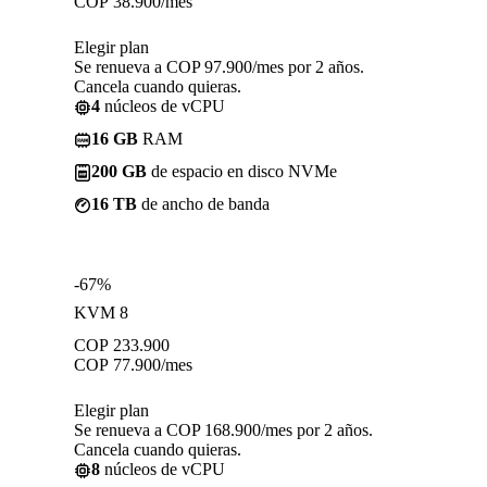
COP
38.900
/mes
Elegir plan
Se renueva a COP 97.900/mes por 2 años.
Cancela cuando quieras.
4
núcleos de vCPU
16 GB
RAM
200 GB
de espacio en disco NVMe
16 TB
de ancho de banda
-67%
KVM 8
COP
233.900
COP
77.900
/mes
Elegir plan
Se renueva a COP 168.900/mes por 2 años.
Cancela cuando quieras.
8
núcleos de vCPU