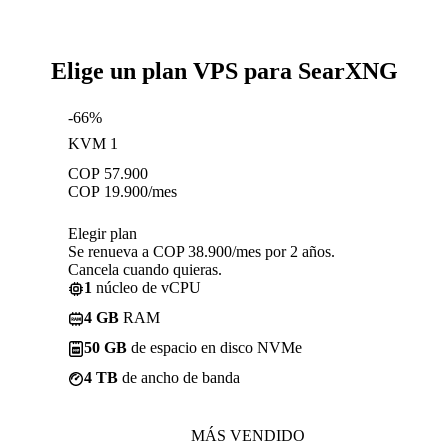
Elige un plan VPS para SearXNG
-66%
KVM 1
COP
57.900
COP
19.900
/mes
Elegir plan
Se renueva a COP 38.900/mes por 2 años.
Cancela cuando quieras.
1
núcleo de vCPU
4 GB
RAM
50 GB
de espacio en disco NVMe
4 TB
de ancho de banda
MÁS VENDIDO