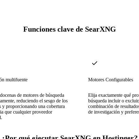
Funciones clave de SearXNG
ón multifuente
Motores Configurables
 docenas de motores de búsqueda
Elija exactamente qué pr
amente, reduciendo el sesgo de los
búsqueda incluir o excluir
s y proporcionando una cobertura
combinación de resultados
ia que cualquier proveedor
de investigación y prefere
l.
¿Por qué ejecutar SearXNG en Hostinger?