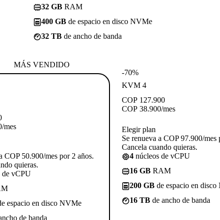
32 GB
RAM
400 GB
de espacio en disco NVMe
32 TB
de ancho de banda
MÁS VENDIDO
-70%
KVM 4
COP
127.900
COP
38.900
/mes
0
0
/mes
Elegir plan
Se renueva a COP 97.900/mes p
Cancela cuando quieras.
a COP 50.900/mes por 2 años.
4
núcleos de vCPU
ndo quieras.
16 GB
RAM
s de vCPU
200 GB
de espacio en disc
AM
16 TB
de ancho de banda
e espacio en disco NVMe
ancho de banda