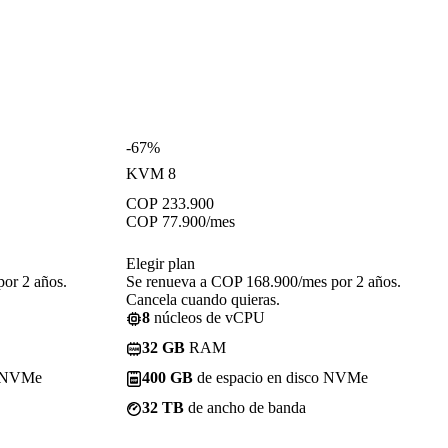
-67%
KVM 8
COP
233.900
COP
77.900
/mes
Elegir plan
or 2 años.
Se renueva a COP 168.900/mes por 2 años.
Cancela cuando quieras.
8
núcleos de vCPU
32 GB
RAM
o NVMe
400 GB
de espacio en disco NVMe
32 TB
de ancho de banda