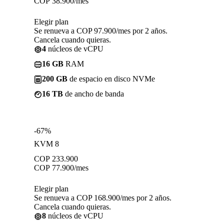
COP
38.900
/mes
Elegir plan
Se renueva a COP 97.900/mes por 2 años.
Cancela cuando quieras.
4
núcleos de vCPU
16 GB
RAM
200 GB
de espacio en disco NVMe
16 TB
de ancho de banda
-67%
KVM 8
COP
233.900
COP
77.900
/mes
Elegir plan
Se renueva a COP 168.900/mes por 2 años.
Cancela cuando quieras.
8
núcleos de vCPU