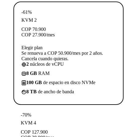
-61%
KVM 2
COP
70.900
COP
27.900
/mes
Elegir plan
Se renueva a COP 50.900/mes por 2 años.
Cancela cuando quieras.
2
núcleos de vCPU
8 GB
RAM
100 GB
de espacio en disco NVMe
8 TB
de ancho de banda
-70%
KVM 4
COP
127.900