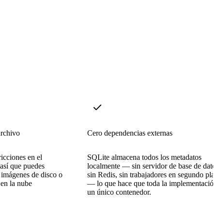
archivo
Cero dependencias externas
icciones en el
SQLite almacena todos los metadatos
 así que puedes
localmente — sin servidor de base de dato
 imágenes de disco o
sin Redis, sin trabajadores en segundo pla
 en la nube
— lo que hace que toda la implementación
un único contenedor.