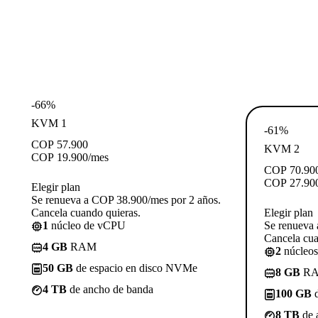
-66%
KVM 1
-61%
COP
57.900
KVM 2
COP
19.900
/mes
COP
70.90
COP
27.90
Elegir plan
Se renueva a COP 38.900/mes por 2 años.
Cancela cuando quieras.
Elegir plan
1
núcleo de vCPU
Se renueva 
Cancela cua
4 GB
RAM
2
núcleo
50 GB
de espacio en disco NVMe
8 GB
R
4 TB
de ancho de banda
100 GB
d
8 TB
de 