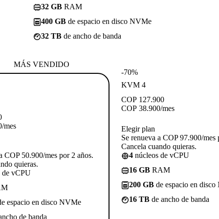
32 GB
RAM
400 GB
de espacio en disco NVMe
32 TB
de ancho de banda
MÁS VENDIDO
-70%
KVM 4
COP
127.900
COP
38.900
/mes
0
0
/mes
Elegir plan
Se renueva a COP 97.900/mes p
Cancela cuando quieras.
a COP 50.900/mes por 2 años.
4
núcleos de vCPU
ndo quieras.
16 GB
RAM
s de vCPU
200 GB
de espacio en disc
AM
16 TB
de ancho de banda
e espacio en disco NVMe
ancho de banda