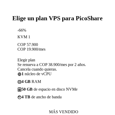
Elige un plan VPS para PicoShare
-66%
KVM 1
COP
57.900
COP
19.900
/mes
Elegir plan
Se renueva a COP 38.900/mes por 2 años.
Cancela cuando quieras.
1
núcleo de vCPU
4 GB
RAM
50 GB
de espacio en disco NVMe
4 TB
de ancho de banda
MÁS VENDIDO