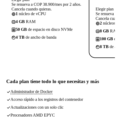
Se renueva a COP 38.900/mes por 2 años.
Cancela cuando quieras.
Elegir plan
1
núcleo de vCPU
Se renueva 
Cancela cuan
4 GB
RAM
2
núcleos
50 GB
de espacio en disco NVMe
8 GB
RA
4 TB
de ancho de banda
100 GB
de
8 TB
de a
Cada plan tiene
todo lo que necesitas
y más
Administrador de Docker
Acceso rápido a los registros del contenedor
Actualizaciones con un solo clic
Procesadores AMD EPYC