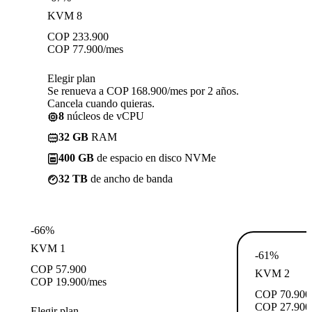
KVM 8
COP
233.900
COP
77.900
/mes
Elegir plan
Se renueva a COP 168.900/mes por 2 años.
Cancela cuando quieras.
8
núcleos de vCPU
32 GB
RAM
400 GB
de espacio en disco NVMe
32 TB
de ancho de banda
-66%
KVM 1
-61%
COP
57.900
KVM 2
COP
19.900
/mes
COP
70.900
COP
27.900
Elegir plan