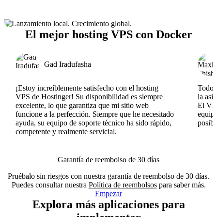
El mejor hosting VPS con Docker
Gad Iradufasha
¡Estoy increíblemente satisfecho con el hosting
Todo v
VPS de Hostinger! Su disponibilidad es siempre
la asi
excelente, lo que garantiza que mi sitio web
El VPS
funcione a la perfección. Siempre que he necesitado
equipo
ayuda, su equipo de soporte técnico ha sido rápido,
posib
competente y realmente servicial.
Garantía de reembolso de 30 días
Pruébalo sin riesgos con nuestra garantía de reembolso de 30 días.
Puedes consultar nuestra
Política de reembolsos
para saber más.
Empezar
Explora más aplicaciones para