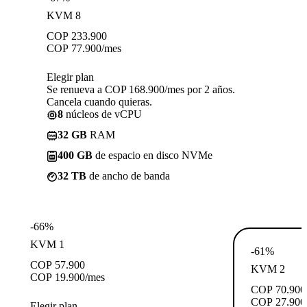
KVM 8
COP
233.900
COP
77.900
/mes
Elegir plan
Se renueva a COP 168.900/mes por 2 años.
Cancela cuando quieras.
8
núcleos de vCPU
32 GB
RAM
400 GB
de espacio en disco NVMe
32 TB
de ancho de banda
-66%
KVM 1
-61%
COP
57.900
KVM 2
COP
19.900
/mes
COP
70.900
COP
27.900
Elegir plan