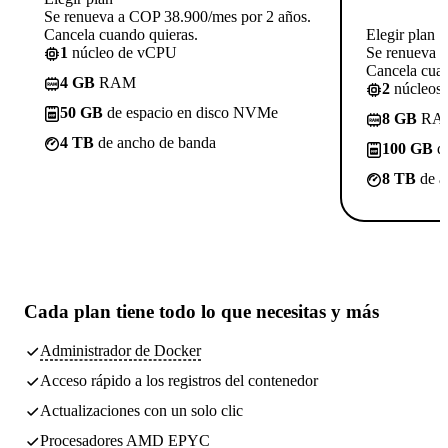
Se renueva a COP 38.900/mes por 2 años.
Cancela cuando quieras.
Elegir plan
1
núcleo de vCPU
Se renueva 
Cancela cuan
4 GB
RAM
2
núcleos
50 GB
de espacio en disco NVMe
8 GB
RA
4 TB
de ancho de banda
100 GB
de
8 TB
de a
Cada plan tiene
todo lo que necesitas
y más
Administrador de Docker
Acceso rápido a los registros del contenedor
Actualizaciones con un solo clic
Procesadores AMD EPYC