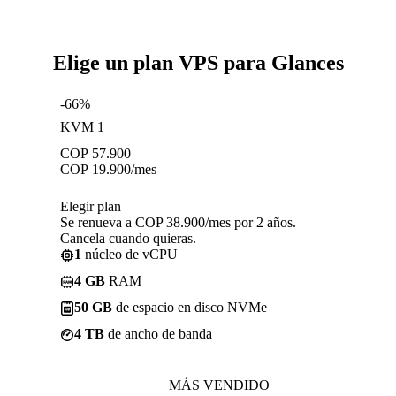
Elige un plan VPS para Glances
-66%
KVM 1
COP
57.900
COP
19.900
/mes
Elegir plan
Se renueva a COP 38.900/mes por 2 años.
Cancela cuando quieras.
1
núcleo de vCPU
4 GB
RAM
50 GB
de espacio en disco NVMe
4 TB
de ancho de banda
MÁS VENDIDO