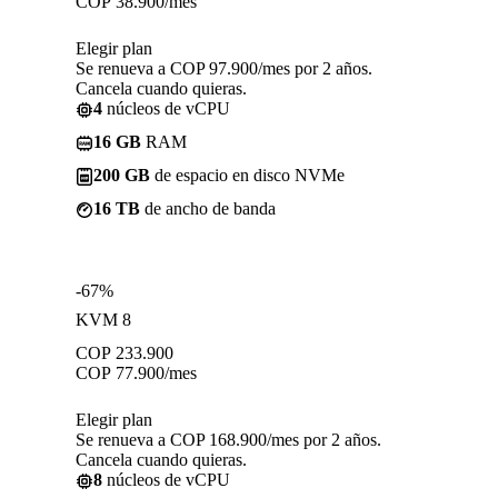
COP
38.900
/mes
Elegir plan
Se renueva a COP 97.900/mes por 2 años.
Cancela cuando quieras.
4
núcleos de vCPU
16 GB
RAM
200 GB
de espacio en disco NVMe
16 TB
de ancho de banda
-67%
KVM 8
COP
233.900
COP
77.900
/mes
Elegir plan
Se renueva a COP 168.900/mes por 2 años.
Cancela cuando quieras.
8
núcleos de vCPU