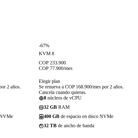
-67%
KVM 8
COP
233.900
COP
77.900
/mes
Elegir plan
or 2 años.
Se renueva a COP 168.900/mes por 2 años.
Cancela cuando quieras.
8
núcleos de vCPU
32 GB
RAM
o NVMe
400 GB
de espacio en disco NVMe
32 TB
de ancho de banda