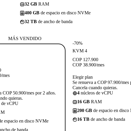
32 GB
RAM
400 GB
de espacio en disco NVMe
32 TB
de ancho de banda
MÁS VENDIDO
-70%
KVM 4
COP
127.900
COP
38.900
/mes
0
0
/mes
Elegir plan
Se renueva a COP 97.900/mes p
Cancela cuando quieras.
a COP 50.900/mes por 2 años.
4
núcleos de vCPU
ndo quieras.
16 GB
RAM
s de vCPU
200 GB
de espacio en disc
AM
16 TB
de ancho de banda
e espacio en disco NVMe
ancho de banda