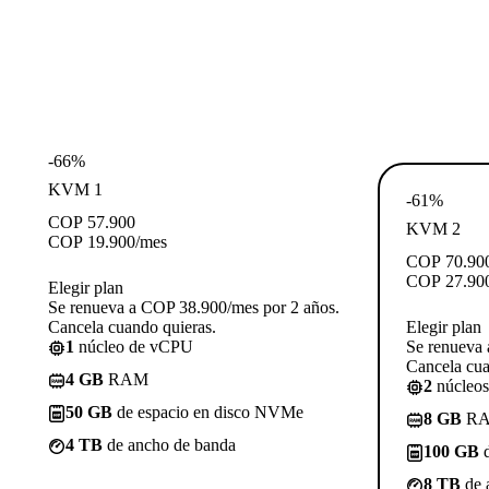
-66%
KVM 1
-61%
COP
57.900
KVM 2
COP
19.900
/mes
COP
70.90
COP
27.90
Elegir plan
Se renueva a COP 38.900/mes por 2 años.
Cancela cuando quieras.
Elegir plan
1
núcleo de vCPU
Se renueva 
Cancela cua
4 GB
RAM
2
núcleo
50 GB
de espacio en disco NVMe
8 GB
R
4 TB
de ancho de banda
100 GB
d
8 TB
de 