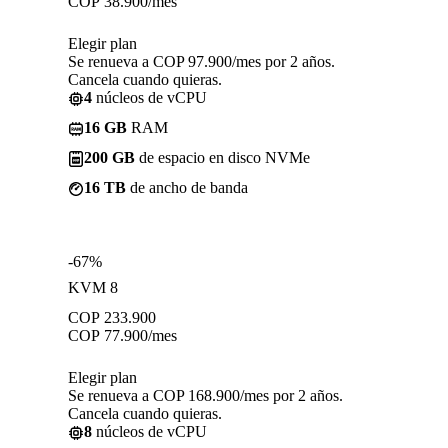
COP
38.900
/mes
Elegir plan
Se renueva a COP 97.900/mes por 2 años.
Cancela cuando quieras.
4
núcleos de vCPU
16 GB
RAM
200 GB
de espacio en disco NVMe
16 TB
de ancho de banda
-67%
KVM 8
COP
233.900
COP
77.900
/mes
Elegir plan
Se renueva a COP 168.900/mes por 2 años.
Cancela cuando quieras.
8
núcleos de vCPU