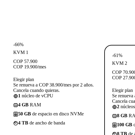
-66%
KVM 1
-61%
COP
57.900
KVM 2
COP
19.900
/mes
COP
70.90
COP
27.90
Elegir plan
Se renueva a COP 38.900/mes por 2 años.
Cancela cuando quieras.
Elegir plan
1
núcleo de vCPU
Se renueva 
Cancela cua
4 GB
RAM
2
núcleo
50 GB
de espacio en disco NVMe
8 GB
R
4 TB
de ancho de banda
100 GB
d
8 TB
de 