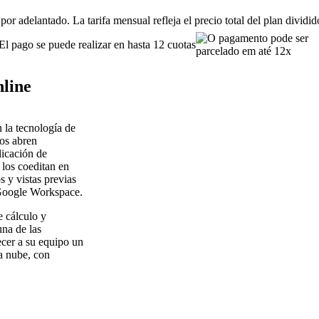
or adelantado. La tarifa mensual refleja el precio total del plan dividi
El pago se puede realizar en hasta 12 cuotas
nline
 la tecnología de
os abren
icación de
los coeditan en
 y vistas previas
i Google Workspace.
 cálculo y
una de las
ecer a su equipo un
la nube, con