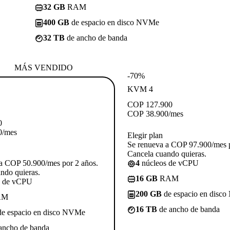
32 GB
RAM
400 GB
de espacio en disco NVMe
32 TB
de ancho de banda
MÁS VENDIDO
-70%
KVM 4
COP
127.900
COP
38.900
/mes
0
0
/mes
Elegir plan
Se renueva a COP 97.900/mes p
Cancela cuando quieras.
a COP 50.900/mes por 2 años.
4
núcleos de vCPU
ndo quieras.
16 GB
RAM
s de vCPU
200 GB
de espacio en disc
AM
16 TB
de ancho de banda
e espacio en disco NVMe
ancho de banda