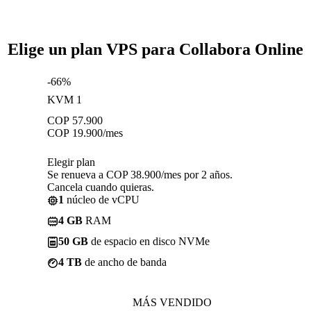
Elige un plan VPS para Collabora Online
-66%
KVM 1
COP
57.900
COP
19.900
/mes
Elegir plan
Se renueva a COP 38.900/mes por 2 años.
Cancela cuando quieras.
1
núcleo de vCPU
4 GB
RAM
50 GB
de espacio en disco NVMe
4 TB
de ancho de banda
MÁS VENDIDO