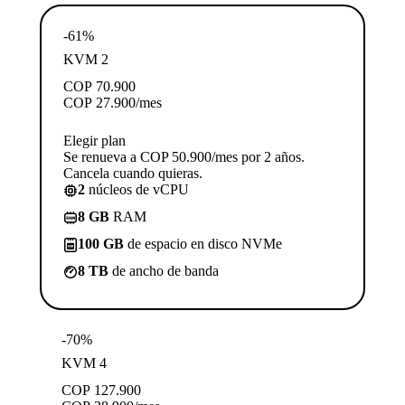
-61%
KVM 2
COP
70.900
COP
27.900
/mes
Elegir plan
Se renueva a COP 50.900/mes por 2 años.
Cancela cuando quieras.
2
núcleos de vCPU
8 GB
RAM
100 GB
de espacio en disco NVMe
8 TB
de ancho de banda
-70%
KVM 4
COP
127.900