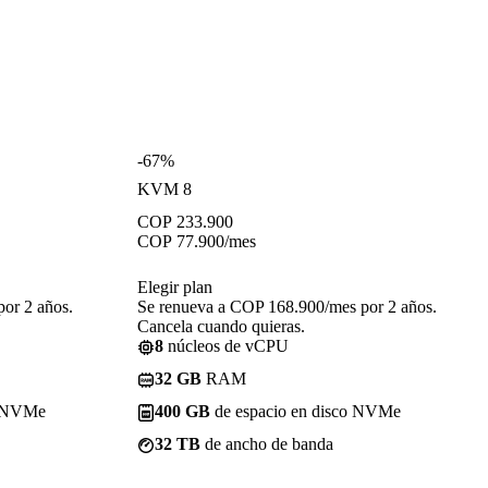
-67%
KVM 8
COP
233.900
COP
77.900
/mes
Elegir plan
or 2 años.
Se renueva a COP 168.900/mes por 2 años.
Cancela cuando quieras.
8
núcleos de vCPU
32 GB
RAM
o NVMe
400 GB
de espacio en disco NVMe
32 TB
de ancho de banda