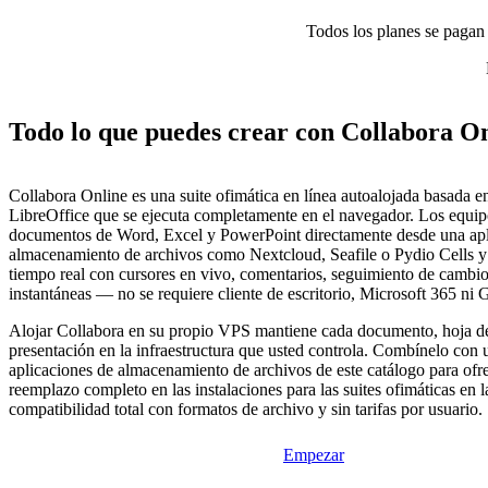
Todos los planes se pagan p
Todo lo que puedes crear con Collabora O
Collabora Online es una suite ofimática en línea autoalojada basada en
LibreOffice que se ejecuta completamente en el navegador. Los equip
documentos de Word, Excel y PowerPoint directamente desde una apl
almacenamiento de archivos como Nextcloud, Seafile o Pydio Cells y 
tiempo real con cursores en vivo, comentarios, seguimiento de cambios
instantáneas — no se requiere cliente de escritorio, Microsoft 365 n
Alojar Collabora en su propio VPS mantiene cada documento, hoja de
presentación en la infraestructura que usted controla. Combínelo con 
aplicaciones de almacenamiento de archivos de este catálogo para ofr
reemplazo completo en las instalaciones para las suites ofimáticas en 
compatibilidad total con formatos de archivo y sin tarifas por usuario.
Empezar